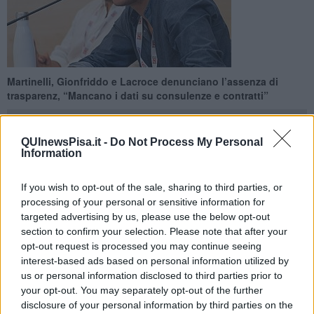
Martinelli, Gionfriddo e Lacroce denunciano l’assenza di
trasparenz, “Mancano i dati su consulenze e contratti”
QUInewsPisa.it -
Do Not Process My Personal
Information
PISA —
I consiglieri comunali Paolo Martinelli, Gianluca
If you wish to opt-out of the sale, sharing to third parties, or
Gionfriddo ed Emilia Lacroce, del gruppo “La città delle
processing of your personal or sensitive information for
persone
”, puntano il dito contro la
Fondazione Teatro Verdi.
Al
targeted advertising by us, please use the below opt-out
centro della polemica c’è
l’assenza di dati pubblici sugli
section to confirm your selection. Please note that after your
incarichi e le consulenze attivate nel 2024 e nel 2025
. Secondo
opt-out request is processed you may continue seeing
quanto dichiarato dai consiglieri, sul sito della Fondazione non
interest-based ads based on personal information utilized by
risulterebbe aggiornata la sezione dedicata all’Amministrazione
us or personal information disclosed to third parties prior to
Trasparente, come invece previsto per legge.
your opt-out. You may separately opt-out of the further
“Il Comune di Pisa – hanno spiegato – investe risorse importanti nel
disclosure of your personal information by third parties on the