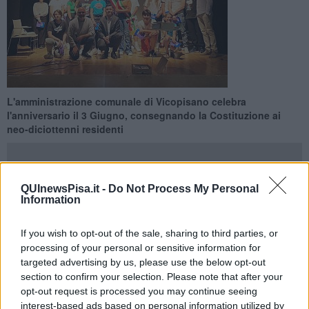
L'amministrazione comunale di Vicopisano celebra
l'anniversario il 3 Giugno, consegnando la Costituzione ai
neo-diciottenni residenti
QUInewsPisa.it -
Do Not Process My Personal
Information
VICOPISANO —
Per il terzo anno l'amministrazione comunale di
Vicopisano sceglie di celebrare la Festa della Repubblica
If you wish to opt-out of the sale, sharing to third parties, or
consegnando la Costituzione ai neo-diciottenni residenti nel
processing of your personal or sensitive information for
Comune e dialogando su alcuni articoli e principi
insieme a
targeted advertising by us, please use the below opt-out
Bernard Dika, portavoce del presidente della Regione Toscana
section to confirm your selection. Please note that after your
e ad Andrea Kaemmerle, direttore artistico di Guascone
opt-out request is processed you may continue seeing
Teatro
. L'appuntamento è al
Teatro di Via Verdi, il 3 Giugno, alle
interest-based ads based on personal information utilized by