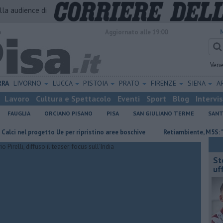
alla audience di
o
Aggiornato alle 19:00
Vene
RRA
LIVORNO
LUCCA
PISTOIA
PRATO
FIRENZE
SIENA
A
Lavoro
Cultura e Spettacolo
Eventi
Sport
Blog
Intervi
FAUGLIA
ORCIANO PISANO
PISA
SAN GIULIANO TERME
SANT
l progetto Ue per ripristino aree boschive
Retiambiente, M5S: "Nessun l
St
uff