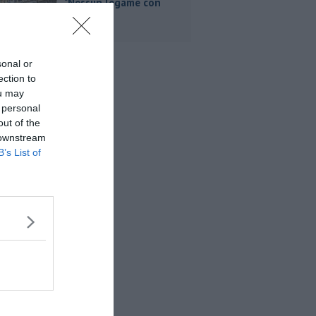
"Nessun legame con
Giacetti"
sonal or
ection to
ou may
 personal
out of the
 downstream
B’s List of