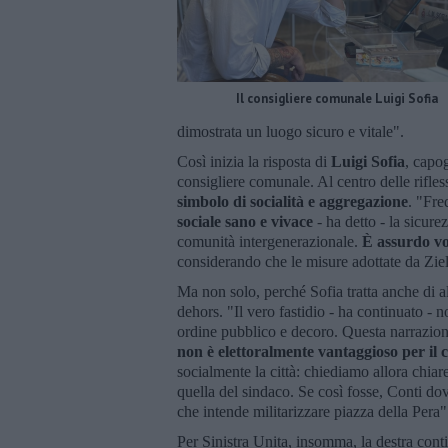
Il consigliere comunale Luigi Sofia
dimostrata un luogo sicuro e vitale".
Così inizia la risposta di
Luigi Sofia
, capog
consigliere comunale. Al centro delle rifles
simbolo di socialità e aggregazione
. "Fre
sociale sano e vivace
- ha detto - la sicure
comunità intergenerazionale.
È assurdo vo
considerando che le misure adottate da Ziell
Ma non solo, perché Sofia tratta anche di al
dehors. "Il vero fastidio - ha continuato - n
ordine pubblico e decoro. Questa narrazion
non è elettoralmente vantaggioso per il 
socialmente la città: chiediamo allora chiar
quella del sindaco. Se così fosse, Conti dov
che intende militarizzare piazza della Pera"
Per Sinistra Unita, insomma, la destra cont