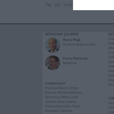
Tag
pisa
sinistra unita
edoardo ziello
REDAZIONE QUI NEWS
CAT
Cro
Marco Migli
Poli
Direttore Responsabile
Attu
Eco
Cult
Pietro Mattonai
Spo
Redattore
Spet
Inte
Opi
Imp
Collaboratori
Pro
Marcella Bitozzi, Sergio
Braccini, Michele Bufalino,
Valentina Caffieri, Linda
CO
Giuliani, Dina Laurenzi,
Calc
Monica Nocciolini, Paolo
Cas
Nocentini, Gabriele
Cre