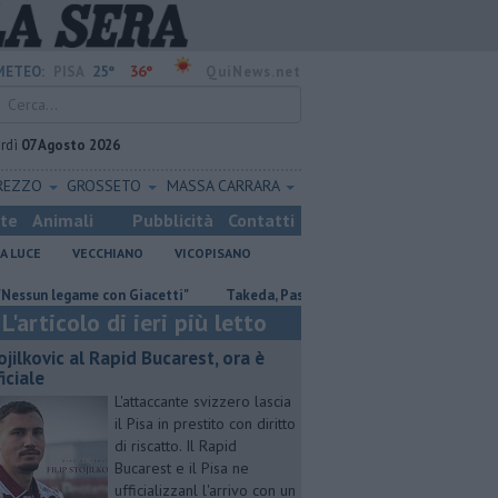
25°
36°
METEO:
PISA
QuiNews.net
rdì
07 Agosto 2026
REZZO
GROSSETO
MASSA CARRARA
ste
Animali
Pubblicità
Contatti
A LUCE
VECCHIANO
VICOPISANO
egame con Giacetti"
Takeda, Pasqualino, "Il dialogo deve continuare"
L'articolo di ieri più letto
ojilkovic al Rapid Bucarest, ora è
iciale
L'attaccante svizzero lascia
il Pisa in prestito con diritto
di riscatto. Il Rapid
Bucarest e il Pisa ne
ufficializzanl l'arrivo con un