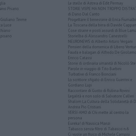
lia
Le stelle di Astrea di Edit Permay
iano Pisano
STORIE VISPE MA NON TROPPO DISTR
di Dario Dal Canto
 Giuliano Terme
Progettare il benessere di Erica Fiumalbi
ta Luce
La Toscana della birra di Davide Cappan
chiano
Cose strane e posti assurdi di Blue Lam
opisano
Storielba di Alessandro Canestrelli
NEURONEWS di Alberto Arturo Vergani
Pensieri della domenica di Libero Ventur
Fauda e balagan di Alfredo De Girolam
Enrico Catassi
Storie di ordinaria umanità di Nicolò Ste
Parole in viaggio di Tito Barbini
Turbative di Franco Bonciani
Lo scrittore sfigato di Enrico Guerrini e
Gordiano Lupi
Raccontare di Gusto di Rubina Rovini
Legalità e non solo di Salvatore Calleri
Shalom La Cultura della Solidarietà di 
Andrea Pio Cristiani
VERSI-AMO di Chi mette al centro la
persona
Eureka! di Nausica Manzi
Tabasco senza filtro di Tabasco n.6
Ci vuole un fisico di Michele Campisi