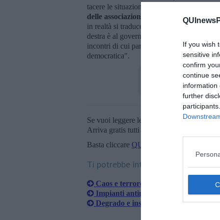
tacere le situazioni che non sono politicam
delle associazioni della Leopolda
- ha con
QUInewsPi
in realtà si traduce in controllo e azzeramen
destra è al governo non per vendicarsi, ma 
If you wish 
incontri di cui parlano il sindaco e Ziello,
sensitive in
democratica".
confirm you
continue se
information 
further disc
participants
Downstream 
Se vuoi leggere le notizie principali della T
Arriva gratis tutti i giorni alle 20:00 dirett
Basta cliccare
QUI
Persona
Ti potrebbe interessare anche:
Caos e terrore in centro, "Sembra il 
Impianti antintrusione nelle scuole del
Degrado e insicurezza, "Conti inter