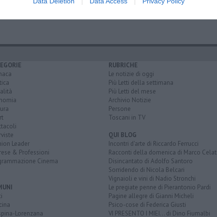
Data Deletion
Data Access
Privacy Policy
EGORIE
RUBRICHE
naca
Le notizie di oggi
tica
Più Letti della settimana
alità
Più Letti del mese
nomia
Archivio Notizie
ura
Persone
rt
Toscani in TV
tacoli
rviste
QUI BLOG
nion Leader
Incontri d'arte di Riccardo Ferrucci
rese & Professioni
Racconti della domenica di Marco Celat
grammazione Cinema
Disincantato di Adolfo Santoro
Sorridendo di Nicola Belcari
Vignaioli e vini di Nadio Stronchi
MUNI
Le pregiate penne di Pierantonio Pardi
i
Pagine allegre di Gianni Micheli
cina
Psico-cose di Federica Giusti
spina-Lorenzana
VI PRESENTO I MIEI... di Dino Fiumalbi