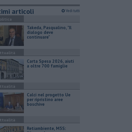
imi articoli
Vedi tutti
olitica
Takeda, Pasqualino, "Il
dialogo deve
continuare"
ttualità
Carta Spesa 2026, aiuti
a oltre 700 famiglie
ttualità
Calci nel progetto Ue
per ripristino aree
boschive
ttualità
Retiambiente, M5S: