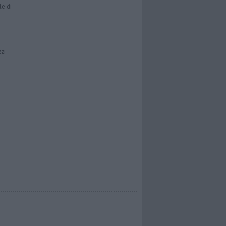
le di
zzi