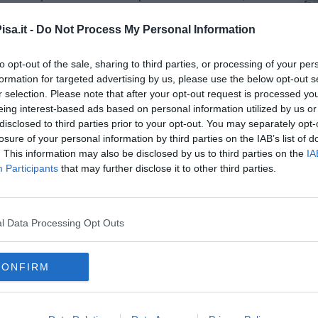
ente affini alla sua ideologia, come avvenuto con il
disfacimento
cluso -questa politica nazionale e locale di pulizia e decoro, che
sa.it -
Do Not Process My Personal Information
to di esperienze contrarie alla loro visione, è insostenibile. La
per amministrare: chiediamo quindi di essere presenti agli
to opt-out of the sale, sharing to third parties, or processing of your per
 ribadendo l'importanza della partecipazione e condivisione
formation for targeted advertising by us, please use the below opt-out s
r selection. Please note that after your opt-out request is processed y
eing interest-based ads based on personal information utilized by us or
disclosed to third parties prior to your opt-out. You may separately opt-
losure of your personal information by third parties on the IAB’s list of
. This information may also be disclosed by us to third parties on the
IA
Participants
that may further disclose it to other third parties.
oscana iscriviti alla
Newsletter QUInews - ToscanaMedia.
amente nella tua casella di posta.
l Data Processing Opt Outs
far west"
CONFIRM
 territorio
venga"