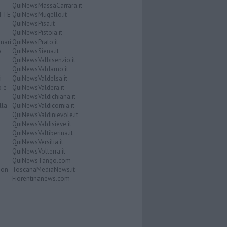
QuiNewsMassaCarrara.it
ATTE
QuiNewsMugello.it
QuiNewsPisa.it
QuiNewsPistoia.it
nari
QuiNewsPrato.it
a
QuiNewsSiena.it
QuiNewsValbisenzio.it
QuiNewsValdarno.it
i
QuiNewsValdelsa.it
o e
QuiNewsValdera.it
QuiNewsValdichiana.it
lla
QuiNewsValdicornia.it
QuiNewsValdinievole.it
QuiNewsValdisieve.it
QuiNewsValtiberina.it
QuiNewsVersilia.it
QuiNewsVolterra.it
QuiNewsTango.com
Don
ToscanaMediaNews.it
Fiorentinanews.com