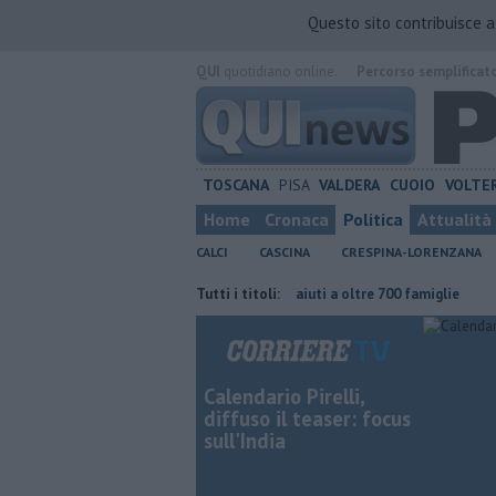
Questo sito contribuisce 
QUI
quotidiano online.
Percorso semplificat
TOSCANA
PISA
VALDERA
CUOIO
VOLTE
Home
Cronaca
Politica
Attualità
CALCI
CASCINA
CRESPINA-LORENZANA
e continuare"
Carta Spesa 2026, aiuti a oltre 700 famiglie
Tutti i titoli:
Calci ne
Calendario Pirelli,
diffuso il teaser: focus
sull'India