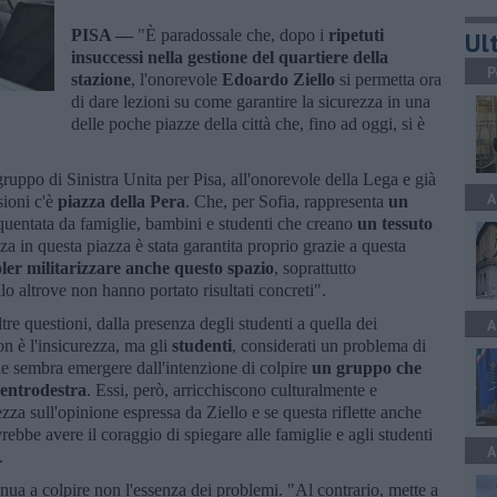
PISA —
"È paradossale che, dopo i
ripetuti
Ult
insuccessi nella gestione del quartiere della
P
stazione
, l'onorevole
Edoardo Ziello
si permetta ora
di dare lezioni su come garantire la sicurezza in una
delle poche piazze della città che, fino ad oggi, si è
ruppo di Sinistra Unita per Pisa, all'onorevole della Lega e già
A
sioni c'è
piazza della Pera
. Che, per Sofia, rappresenta
un
quentata da famiglie, bambini e studenti che creano
un tessuto
zza in questa piazza è stata garantita proprio grazie a questa
ler militarizzare anche questo spazio
, soprattutto
o altrove non hanno portato risultati concreti".
tre questioni, dalla presenza degli studenti a quella dei
A
on è l'insicurezza, ma gli
studenti
, considerati un problema di
e sembra emergere dall'intenzione di colpire
un gruppo che
centrodestra
. Essi, però, arricchiscono culturalmente e
ezza sull'opinione espressa da Ziello e se questa riflette anche
rebbe avere il coraggio di spiegare alle famiglie e agli studenti
A
.
inua a colpire non l'essenza dei problemi. "Al contrario, mette a