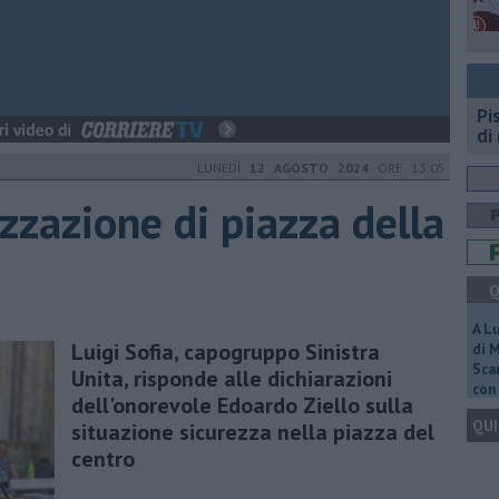
Pi
di
LUNEDÌ
12 AGOSTO 2024
ORE 13:05
izzazione di piazza della
Q
A L
Luigi Sofia, capogruppo Sinistra
di 
Scar
Unita, risponde alle dichiarazioni
con 
dell'onorevole Edoardo Ziello sulla
QUI
situazione sicurezza nella piazza del
centro