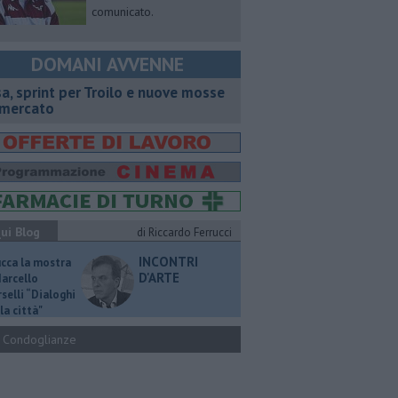
comunicato.
DOMANI AVVENNE
sa, sprint per Troilo e nuove mosse
 mercato
ui Blog
di Riccardo Ferrucci
INCONTRI
ucca la mostra
D'ARTE
Marcello
selli “Dialoghi
la città"
Condoglianze