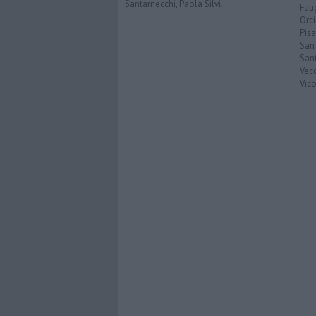
Santarnecchi, Paola Silvi.
Faug
Orc
Pisa
San
San
Vec
Vic