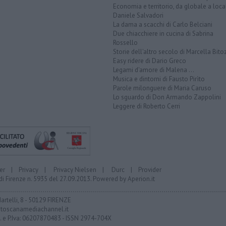
Economia e territorio, da globale a loca
Daniele Salvadori
La dama a scacchi di Carlo Belciani
Due chiacchiere in cucina di Sabrina
Rossello
Storie dell'altro secolo di Marcella Bito
Easy ridere di Dario Greco
Legami d'amore di Malena ...
Musica e dintorni di Fausto Pirìto
Parole milonguere di Maria Caruso
Lo sguardo di Don Armando Zappolini
Leggere di Roberto Cerri
er
|
Privacy
|
Privacy Nielsen
|
Durc
|
Provider
di Firenze n. 5935 del 27.09.2013. Powered by
Aperion.it
Martelli, 8 - 50129 FIRENZE
toscanamediachannel.it
F. e P.Iva: 06207870483 - ISSN 2974-704X