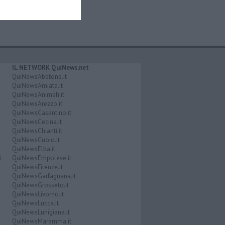
IL NETWORK QuiNews.net
QuiNewsAbetone.it
QuiNewsAmiata.it
QuiNewsAnimali.it
QuiNewsArezzo.it
QuiNewsCasentino.it
QuiNewsCecina.it
QuiNewsChianti.it
QuiNewsCuoio.it
QuiNewsElba.it
i
QuiNewsEmpolese.it
QuiNewsFirenze.it
QuiNewsGarfagnana.it
QuiNewsGrosseto.it
QuiNewsLivorno.it
QuiNewsLucca.it
QuiNewsLunigiana.it
QuiNewsMaremma.it