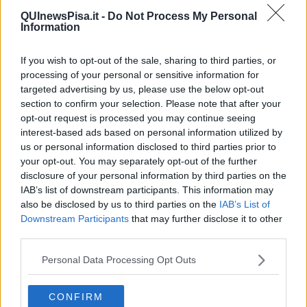
"Il 31 agosto 1943 Pisa fu travolta dalla violenza della guerra", ha
QUInewsPisa.it -
Do Not Process My Personal
ricordato il sindaco. "In pochi minuti, le bombe devastarono i
Information
quartieri, abbatterono ponti e fabbriche, ridussero in macerie intere
strade". Nel suo intervento, Conti ha evocato immagini forti: gli
If you wish to opt-out of the sale, sharing to third parties, or
archi del Cimitero di via Pietrasantina usati per raccogliere i
processing of your personal or sensitive information for
cadaveri, la Saint Gobain distrutta nel momento della pausa
targeted advertising by us, please use the below opt-out
pranzo, i Lungarni colpiti e il quartiere di Porta a Mare
“polverizzato”. Ha riportato le parole dei testimoni, "Scappavano
section to confirm your selection. Please note that after your
come animali impauriti, gridavano: è la fine del mondo".
opt-out request is processed you may continue seeing
interest-based ads based on personal information utilized by
us or personal information disclosed to third parties prior to
your opt-out. You may separately opt-out of the further
disclosure of your personal information by third parties on the
Una ferita che, a ottantadue anni di distanza, resta viva nella
IAB’s list of downstream participants. This information may
coscienza della città. "Oggi ci ritroviamo qui per onorare quelle
also be disclosed by us to third parties on the
IAB’s List of
vittime e rinnovare un impegno: quello di non dimenticare", ha
Downstream Participants
that may further disclose it to other
detto. La memoria, ha spiegato, non è solo un dovere verso chi ha
third parties.
perso la vita, ma uno strumento per leggere il presente con
maggiore lucidità, "Anche oggi le guerre non sono un ricordo
Personal Data Processing Opt Outs
lontano, ma una tragica realtà. Dall’Ucraina a Gaza, passando per
Gerico, città amica di Pisa, il sangue continua a scorrere".
Conti ha poi richiamato le parole della presidente del Consiglio
CONFIRM