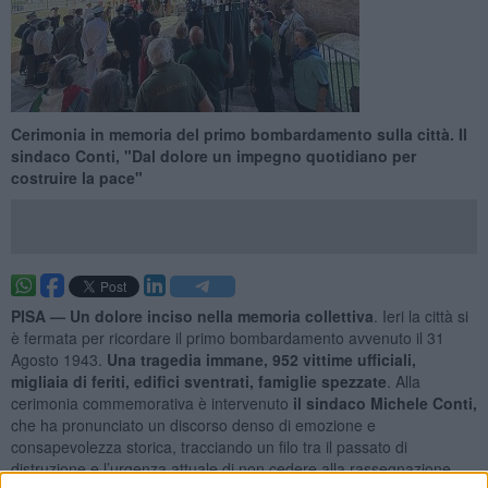
Cerimonia in memoria del primo bombardamento sulla città. Il
sindaco Conti, "Dal dolore un impegno quotidiano per
costruire la pace"
PISA —
Un dolore inciso nella memoria collettiva
. Ieri la città si
è fermata per ricordare il primo bombardamento avvenuto il 31
Agosto 1943.
Una tragedia immane, 952 vittime ufficiali,
migliaia di feriti, edifici sventrati, famiglie spezzate
. Alla
cerimonia commemorativa è intervenuto
il sindaco Michele Conti,
che ha pronunciato un discorso denso di emozione e
consapevolezza storica, tracciando un filo tra il passato di
distruzione e l’urgenza attuale di non cedere alla rassegnazione.