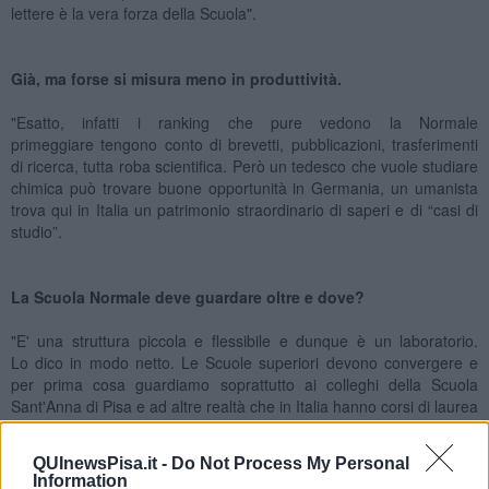
lettere è la vera forza della Scuola".
Già, ma forse si misura meno in produttività.
"Esatto, infatti i ranking che pure vedono la Normale
primeggiare tengono conto di brevetti, pubblicazioni, trasferimenti
di ricerca, tutta roba scientifica. Però un tedesco che vuole studiare
chimica può trovare buone opportunità in Germania, un umanista
trova qui in Italia un patrimonio straordinario di saperi e di “casi di
studio”.
La Scuola Normale deve guardare oltre e dove?
"E' una struttura piccola e flessibile e dunque è un laboratorio.
Lo dico in modo netto. Le Scuole superiori devono convergere e
per prima cosa guardiamo soprattutto ai colleghi della Scuola
Sant'Anna di Pisa e ad altre realtà che in Italia hanno corsi di laurea
e dottorati. E poi le dirò di più"
QUInewsPisa.it -
Do Not Process My Personal
Cosa?
Information