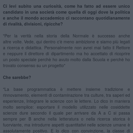
Ci levi subito una curiosità, come ha fatto ad essere unico
candidato in una società come quella di oggi dove la politica
e anche il mondo accademico ci raccontano quotidianamente
di rivalità, divisioni, ripicche?
"Per la verità nella storia della Normale è successo anche
altre volte. Vede, qui dentro c'è meno ambizione e siamo più legati
a ricerca e didattica. Personalmente non avrei mai fatto il Rettore
e neppure il direttore di dipartimento ma ho accettato di ricoprire
un posto speciale perchè ho avuto molto dalla Scuola e perchè ho
trovato consenso su un progetto"
Che sarebbe?
"La base programmatica è mettere insieme tradizione e
rinnovamento, elementi di contaminazione tra culture, tra saperi ed
esperienze, Integrare le scienze con le lettere. Lo dico in maniera
molto semplice: esportare il modello utilizzato nelle cosiddette
scienze dure secondo il quale per arrivare da A a C si passa
sempre per B anche nella letteratura o nella ricerca storica è
fuorviante, ma introdurre aspetti quantitativi nelle scienze umane è
assolutamente positivo. E lo dico con convinzione, la classe di