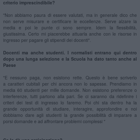
criterio imprescindibile?
"Non abbiamo paura di essere valutati, ma in generale dico che
non serve misurare e certificare le eccellenze. Serve alzare la
media e poi le punte ci sono sempre. Idem la flessibilità,
giustissima. Certo mi piacerebbe attuarla anche con le risorse in
ingresso per pagare gli stipendi dei docenti".
Docenti ma anche studenti. I normalisti entrano qui dentro
dopo una lunga selezione e la Scuola ha dato tanto anche al
Paese
"E nessuno paga, non esistono rette. Questo è bene scriverlo
a caratteri cubitali per chi ancora non lo sapesse. Prendiamo in
media 60 studenti per mille domande. Non esistono preferenze o
interferenze, tutti partono alla pari. Se ci saranno da ridefinire i
criteri dei test di ingresso lo faremo. Poi chi sta dentro ha la
grande opportunità di studiare, interagire, approfondire e noi
dobbiamo dare agli studenti la grande possibilità di imparare a
porsi domande e ad affrontare problemi complessi "
Ce la dà una anticipazione?