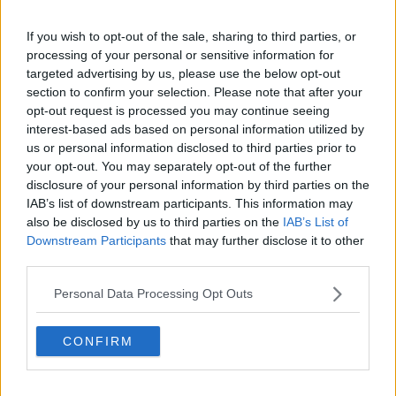
"La Scuola Normale ha anche una sede a Firenze e anche studenti
If you wish to opt-out of the sale, sharing to third parties, or
della Scuola Sant’Anna studiano lì. Pur nelle specificità, non
processing of your personal or sensitive information for
possiamo che avere una visione almeno regionale. E le assicuro
che un sistema universitario regionale che possa integrare le
targeted advertising by us, please use the below opt-out
università generaliste con le eccellenze può essere da modello per
section to confirm your selection. Please note that after your
l'intero Paese".
opt-out request is processed you may continue seeing
interest-based ads based on personal information utilized by
us or personal information disclosed to third parties prior to
Tutto questo è molto affascinante. Poi però ci sono i problemi
your opt-out. You may separately opt-out of the further
di tutti i giorni. Ad esempio la movida di Piazza dei Cavalieri,
disclosure of your personal information by third parties on the
che condiziona pesantemente anche la vostra sede storica e
IAB’s list of downstream participants. This information may
principale, palazzo della Carovana.
also be disclosed by us to third parties on the
IAB’s List of
Downstream Participants
that may further disclose it to other
"Stiamo studiando soluzioni e ne abbiamo già individuata
third parties.
qualcuna, anche insieme alla Scuola Sant'Anna. Se nel percorso
centrale da Piazza Martiri della Libertà sino a Piazza dei Cavalieri
Personal Data Processing Opt Outs
organizziamo manifestazioni, spettacoli, conferenze in piazza, in
orario serale e notturno, possiamo contribuire a riqualificare l'intera
zona e offriamo una occasione a pisani e non solo per conoscere
CONFIRM
qualcosa in più anche di noi. Certo che per farlo serve la
collaborazione del Comune e delle forze dell'ordine, non possiamo
fare tutto da soli".