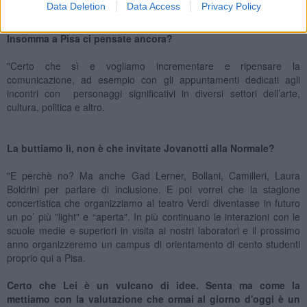
Data Deletion
Data Access
Privacy Policy
Insomma a Pisa ci pensate ancora?
"Certo che sì e vogliamo incrementare e ripensare la
comunicazione, ad esempio con gli appuntamenti dedicati agli
incontri con personaggi significativi in diversi settori dell’arte,
cultura, politica e altro.
La buttiamo lì, non è che invitate Jovanotti alla Normale?
"E perchè no? Ma anche Gad Lerner, Bollani, Camilleri, Laura
Boldrini per parlare di inclusione. E poi vorrei che la stagione
concertistica che organizziamo al teatro Verdi diventasse in futuro
un po’ più "light" e “aperta". In più continuano le interazioni con le
scuole medie e superiori in visita ai nostri laboratori e il prossimo
anno organizzeremo un campus di orientamento di cento studenti
proprio qui a Pisa.
Certo che Lei è un vulcano di idee. Senta ma come la
mettiamo con la valutazione che ormai al giorno d'oggi è un