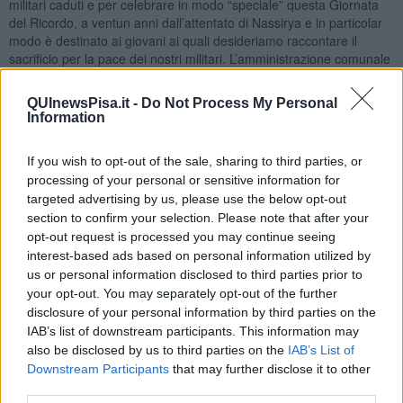
militari caduti e per celebrare in modo “speciale” questa Giornata
del Ricordo, a ventun anni dall’attentato di Nassirya e in particolar
modo è destinato ai giovani ai quali desideriamo raccontare il
sacrificio per la pace dei nostri militari. L’amministrazione comunale
rivolge il suo doveroso ringraziamento non solo ai caduti ma anche
ai connazionali che quotidianamente danno il proprio contributo alla
QUInewsPisa.it -
Do Not Process My Personal
Pace in Italia e nel mondo".
Information
If you wish to opt-out of the sale, sharing to third parties, or
processing of your personal or sensitive information for
Il concerto, a cura del Comune di Pisa, Ufficio per la Tutela della
targeted advertising by us, please use the below opt-out
Cultura e della Memoria della Difesa, della 46ª Brigata Aerea,
section to confirm your selection. Please note that after your
dell'associazione artiglieri d’Italia, dell'associazione culturale Il
opt-out request is processed you may continue seeing
Mosaico, in collaborazione con altre associazioni d’arma e
interest-based ads based on personal information utilized by
cittadine, vede la presenza anche dell’istituto del Nastro Azzurro,
us or personal information disclosed to third parties prior to
associazione Arma Aeronautica, associazione nazionale alpini,
your opt-out. You may separately opt-out of the further
associazione nazionale bersaglieri, associazione nazionale marinai
disclosure of your personal information by third parties on the
d’Italia, unione nazionale ufficiali in congedo d’Italia, associazione
IAB’s list of downstream participants. This information may
Nazionale vittime civili di guerra, associazione Nicola Ciardelli
also be disclosed by us to third parties on the
IAB’s List of
Onlus, associazione Paolo Mancini, associazione insigniti al merito
Downstream Participants
that may further disclose it to other
della Repubblica.
third parties.
Il concerto precede il rito religioso che si svolgerà invece