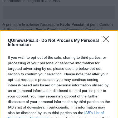
coordinatori e dirigenti di Cna Pisa.
A premiare le aziende l'assessore
Paolo Pesciatini
per il Comune
di Pisa, l'assessore
Paolo Cipolli
per Comune di Cascina, il
sindaco
Matteo Ferrucci
per il Comune di Vicopisano,
l'assessora
Angela Pisano
per il Comune di San Giuliano Terme e
QUInewsPisa.it -
Do Not Process My Personal
Information
l'assessora
Elena Campera
per il Comune di Vecchiano.
"Le imprese premiate sono esempi concreti di
resilienza,
If you wish to opt-out of the sale, sharing to third parties, or
professionalità e radicamento territoriale - scrive in una nota
processing of your personal or sensitive information for
Cna Pisa -
capaci di attraversare generazioni e trasformazioni
targeted advertising by us, please use the below opt-out
economiche senza perdere il legame con le comunità in cui
operano. Con questa iniziativa Cna Pisa rinnova il proprio impegno
section to confirm your selection. Please note that after your
nel
sostenere e valorizzare le imprese storiche
, riconoscendo il
opt-out request is processed you may continue seeing
loro ruolo fondamentale nello sviluppo economico e sociale
interest-based ads based on personal information utilized by
dell’area pisana".
us or personal information disclosed to third parties prior to
your opt-out. You may separately opt-out of the further
Le imprese premiate:
disclosure of your personal information by third parties on the
IAB’s list of downstream participants. This information may
40 anni di attività
also be disclosed by us to third parties on the
IAB’s List of
Officina Meccanica Cipolli snc di Cipolli Maurizio (Cascina)