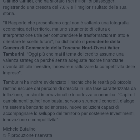
Galileo Galilei
, che ha sfiorato i sei milioni di passeggeri,
registrando una crescita del 7,8% e il miglior risultato della sua
storia.
"Il Rapporto che presentiamo oggi non è soltanto una fotografia
economica del territorio, ma uno strumento di lettura e
interpretazione utile per comprendere le trasformazioni in atto e
orientare le scelte future", ha dichiarato
il presidente della
Camera di Commercio della Toscana Nord-Ovest Valter
Tamburini.
"Oggi più che mai il tema del credito assume una
valenza strategica perché senza adeguate risorse finanziarie
diventa difficile investire, innovare e rafforzare la competitività delle
imprese".
Tamburini ha inoltre evidenziato il rischio che le realtà più piccole
restino escluse dai percorsi di crescita in una fase caratterizzata da
inflazione, tensioni internazionali e incertezza economica. "Capire i
cambiamenti quindi non basta, servono strumenti concreti, dialogo
tra sistema bancario ed imprese, nuove soluzioni capaci di
accompagnare lo sviluppo del territorio per sostenere investimenti,
innovazione e competitività".
Michele Bufalino
© Riproduzione riservata