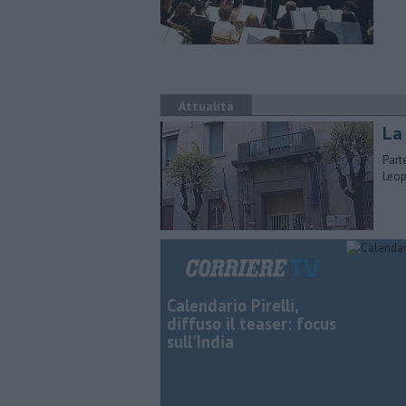
Attualità
La 
Part
Leop
Calendario Pirelli,
diffuso il teaser: focus
sull'India