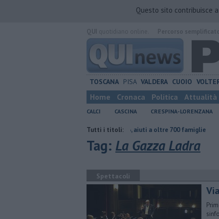
Questo sito contribuisce 
QUI
quotidiano online.
Percorso semplificat
TOSCANA
PISA
VALDERA
CUOIO
VOLTE
Home
Cronaca
Politica
Attualità
CALCI
CASCINA
CRESPINA-LORENZANA
ontinuare"
Carta Spesa 2026, aiuti a oltre 700 famiglie
Tutti i titoli:
Calci nel p
Tag:
La Gazza Ladra
Spettacoli
Via
Prim
sinf