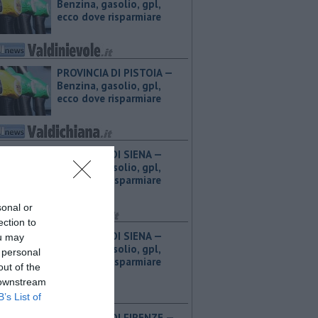
Benzina, gasolio, gpl,
ecco dove risparmiare
PROVINCIA DI PISTOIA — ​
Benzina, gasolio, gpl,
ecco dove risparmiare
PROVINCIA DI SIENA — ​
Benzina, gasolio, gpl,
ecco dove risparmiare
sonal or
ection to
PROVINCIA DI SIENA — ​
ou may
Benzina, gasolio, gpl,
 personal
ecco dove risparmiare
out of the
 downstream
B’s List of
PROVINCIA DI FIRENZE — ​