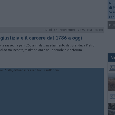
A L
di 
Scar
con 
QUI
GIOVEDÌ
13 NOVEMBRE 2025
ORE 07:00
giustizia e il carcere dal 1786 a oggi
e la rassegna per i 260 anni dall’insediamento del Granduca Pietro
oldo tra incontri, testimonianze nelle scuole e cineforum
N