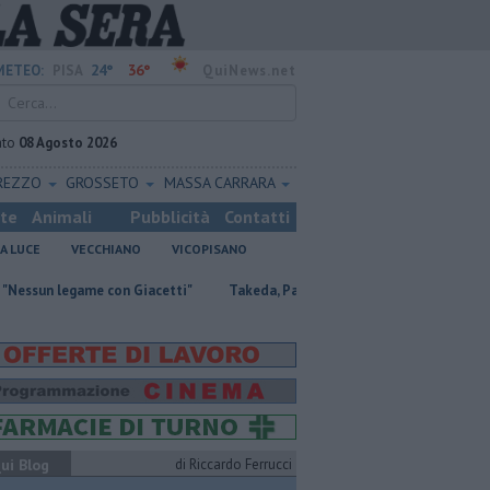
24°
36°
METEO:
PISA
QuiNews.net
ato
08 Agosto 2026
REZZO
GROSSETO
MASSA CARRARA
ste
Animali
Pubblicità
Contatti
A LUCE
VECCHIANO
VICOPISANO
ame con Giacetti"
Takeda, Pasqualino, "Il dialogo deve continuare"
ui Blog
di Riccardo Ferrucci