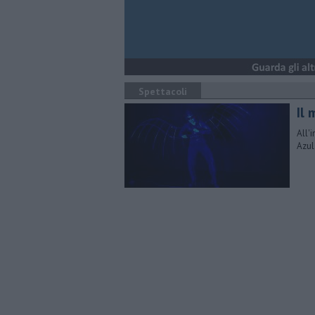
Spettacoli
Il 
All'
Azul