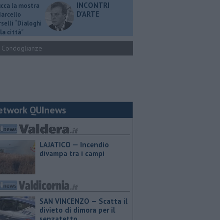
INCONTRI
ucca la mostra
D'ARTE
Marcello
selli “Dialoghi
la città"
Condoglianze
etwork QUInews
LAJATICO — Incendio
divampa tra i campi
SAN VINCENZO — Scatta il
divieto di dimora per il
senzatetto