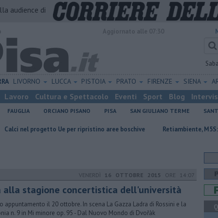
alla audience di
o
Aggiornato alle 07:30
Sab
RRA
LIVORNO
LUCCA
PISTOIA
PRATO
FIRENZE
SIENA
A
Lavoro
Cultura e Spettacolo
Eventi
Sport
Blog
Intervi
FAUGLIA
ORCIANO PISANO
PISA
SAN GIULIANO TERME
SANT
rogetto Ue per ripristino aree boschive
Retiambiente, M5S: "Nessun leg
VENERDÌ
16 OTTOBRE 2015
ORE 14:07
 alla stagione concertistica dell'università
o appuntamento il 20 ottobre. In scena La Gazza Ladra di Rossini e la
Q
onia n. 9 in Mi minore op. 95 - Dal Nuovo Mondo di Dvořàk