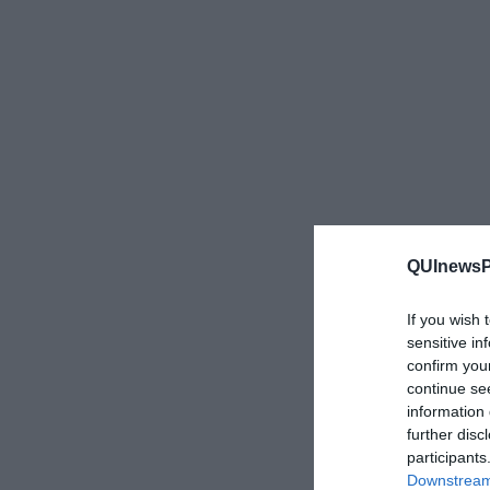
QUInewsPi
If you wish 
sensitive in
confirm you
continue se
information 
further disc
participants
Downstream 