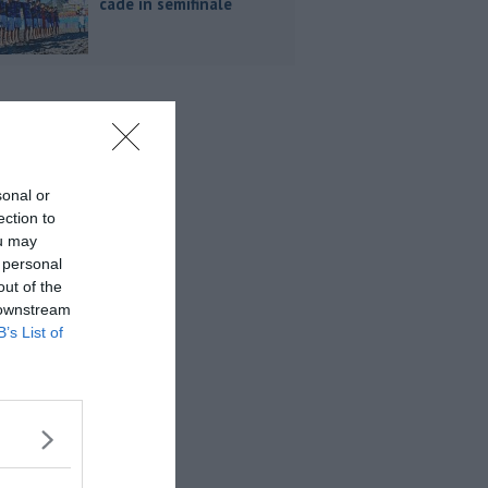
cade in semifinale
sonal or
ection to
ou may
 personal
out of the
 downstream
B’s List of