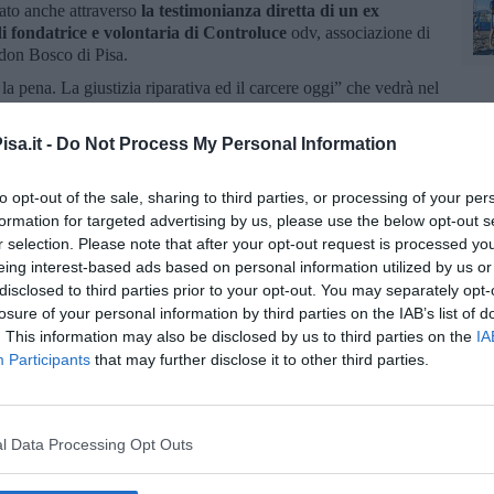
ato anche attraverso
la testimonianza diretta di un ex
 fondatrice e volontaria di Controluce
odv, associazione di
 don Bosco di Pisa.
 la pena. La giustizia riparativa ed il carcere oggi” che vedrà nel
 programma come un incontro con testimonianze rivolto agli
isa a cura di Controluce, Ora Legale e Libera Pisa
(data
sa.it -
Do Not Process My Personal Information
i
don Armando Zappolini
e anche
due cineforum con
,30 con la proiezione di “La gazza ladra” regia di Robert
to opt-out of the sale, sharing to third parties, or processing of your per
talani 59 promosso da Circolo Acli Lucca Città e Libera Lucca
i referente di Libera Toscana; il secondo, il 28 Novembre alle
formation for targeted advertising by us, please use the below opt-out s
a di Olivier Nakache e Eric Toledano promosso dal circolo Acli
r selection. Please note that after your opt-out request is processed y
ala Consiliare del Comune di Calci.
eing interest-based ads based on personal information utilized by us or
disclosed to third parties prior to your opt-out. You may separately opt-
losure of your personal information by third parties on the IAB’s list of
. This information may also be disclosed by us to third parties on the
IA
Participants
that may further disclose it to other third parties.
oscana iscriviti alla
Newsletter QUInews - ToscanaMedia.
amente nella tua casella di posta.
l Data Processing Opt Outs