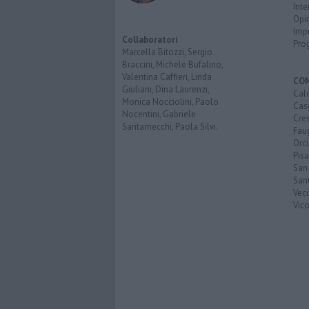
Inte
Opi
Imp
Collaboratori
Pro
Marcella Bitozzi, Sergio
Braccini, Michele Bufalino,
Valentina Caffieri, Linda
CO
Giuliani, Dina Laurenzi,
Calc
Monica Nocciolini, Paolo
Cas
Nocentini, Gabriele
Cre
Santarnecchi, Paola Silvi.
Faug
Orc
Pisa
San
San
Vec
Vic