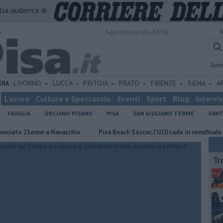
alla audience di
o
Aggiornato alle 14:30
Gio
RRA
LIVORNO
LUCCA
PISTOIA
PRATO
FIRENZE
SIENA
A
Lavoro
Cultura e Spettacolo
Eventi
Sport
Blog
Intervi
FAUGLIA
ORCIANO PISANO
PISA
SAN GIULIANO TERME
SANT
21enne a Navacchio
Pisa Beach Soccer, l'U20 cade in semifinale
Pisa
Tr