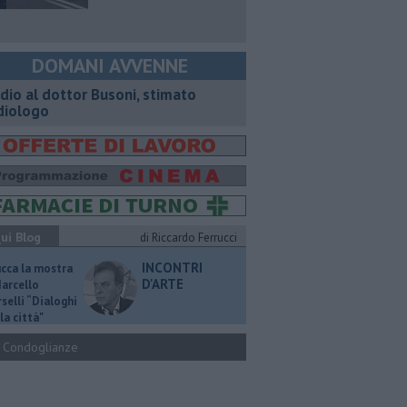
DOMANI AVVENNE
dio al dottor Busoni, stimato
diologo
ui Blog
di Riccardo Ferrucci
INCONTRI
ucca la mostra
D'ARTE
Marcello
selli “Dialoghi
la città"
Condoglianze