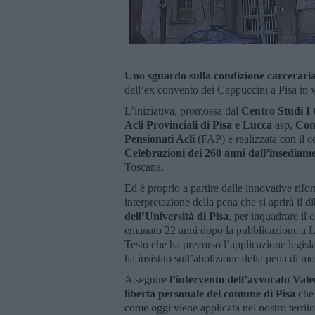
Uno sguardo sulla condizione carcerari
dell’ex convento dei Cappuccini a Pisa in 
L’iniziativa, promossa dal
Centro Studi I
Acli Provinciali di Pisa e Lucca
asp,
Cont
Pensionati Acli
(FAP) e realizzata con il c
Celebrazioni dei 260 anni dall’insedia
Toscana.
Ed è proprio a partire dalle innovative rifo
interpretazione della pena che si aprirà il di
dell’Università di Pisa
, per inquadrare il 
emanato 22 anni dopo la pubblicazione a Li
Testo che ha precorso l’applicazione legisl
ha insistito sull’abolizione della pena di mor
A seguire
l’intervento dell’avvocato Val
libertà personale del comune di Pisa
che 
come oggi viene applicata nel nostro territ