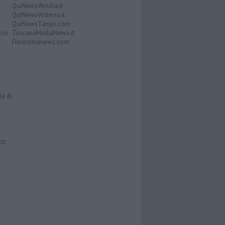
QuiNewsVersilia.it
QuiNewsVolterra.it
QuiNewsTango.com
Don
ToscanaMediaNews.it
Fiorentinanews.com
le di
zzi