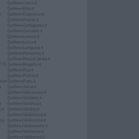
QuiNewsCuoio.it
QuiNewsElba.it
i
QuiNewsEmpolese.it
QuiNewsFirenze.it
QuiNewsGarfagnana.it
QuiNewsGrosseto.it
QuiNewsLivorno.it
QuiNewsLucca.it
QuiNewsLunigiana.it
QuiNewsMaremma.it
QuiNewsMassaCarrara.it
ATTE
QuiNewsMugello.it
QuiNewsPisa.it
QuiNewsPistoia.it
nari
QuiNewsPrato.it
a
QuiNewsSiena.it
QuiNewsValbisenzio.it
QuiNewsValdarno.it
i
QuiNewsValdelsa.it
o e
QuiNewsValdera.it
QuiNewsValdichiana.it
lla
QuiNewsValdicornia.it
QuiNewsValdinievole.it
QuiNewsValdisieve.it
QuiNewsValtiberina.it