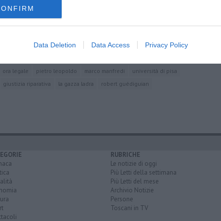
CONFIRM
ncampo"
Data Deletion
Data Access
Privacy Policy
ora legale
pietro leopoldo
marco manfredi
università di pisa
giustizia riparativa
la gazza ladra
robert guédiguian
EGORIE
RUBRICHE
naca
Le notizie di oggi
tica
Più Letti della settimana
alità
Più Letti del mese
nomia
Archivio Notizie
ura
Persone
rt
Toscani in TV
tacoli