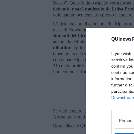
Bosco”. Quest’ultimo aspetto verrà present
detenuto e sarà moderato da Luisa Prodi
volontariato penitenziario presso il carcere
L’iniziativa apre il cartellone di “Ripensare
mese di Novembre a
ltri appuntamenti in
studenti del Liceo Classico Galilei di P
QUInewsPi
ancora da definire) con la partecipazione d
dibattito
: il primo, il 14 Novembre alle 17
If you wish 
Guédiguian alla sede Acli Lucca di via Ca
con la partecipazione di don Andrea Bigall
sensitive in
21 con la proiezione di “Quasi amici” regi
confirm you
Pontegrande “Toniolo” di Calci presso la s
continue se
information 
further disc
participants
Downstream 
Se vuoi leggere le notizie principali della T
Arriva gratis tutti i giorni alle 20:00 dirett
Persona
Basta cliccare
QUI