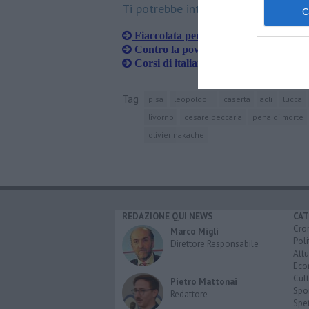
Ti potrebbe interessare anche:
Fiaccolata per Gaza e per la pace
Contro la povertà educativa, "Tutti
Corsi di italiano gratis ai migranti
Tag
pisa
leopoldo ii
caserta
acli
lucca
livorno
cesare beccaria
pena di morte
olivier nakache
REDAZIONE QUI NEWS
CAT
Cro
Marco Migli
Poli
Direttore Responsabile
Attu
Eco
Cult
Pietro Mattonai
Spo
Redattore
Spet