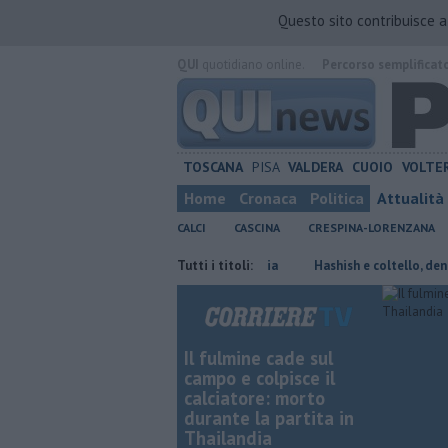
Questo sito contribuisce 
QUI
quotidiano online.
Percorso semplificat
TOSCANA
PISA
VALDERA
CUOIO
VOLTE
Home
Cronaca
Politica
Attualità
CALCI
CASCINA
CRESPINA-LORENZANA
Celebrato l'anniversario della Meloria
Tutti i titoli:
Hashish e coltello, denunciato 
Il fulmine cade sul
campo e colpisce il
calciatore: morto
durante la partita in
Thailandia