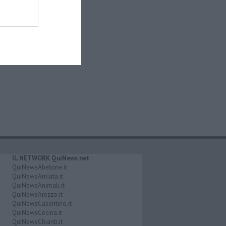
IL NETWORK QuiNews.net
QuiNewsAbetone.it
QuiNewsAmiata.it
QuiNewsAnimali.it
QuiNewsArezzo.it
QuiNewsCasentino.it
QuiNewsCecina.it
QuiNewsChianti.it