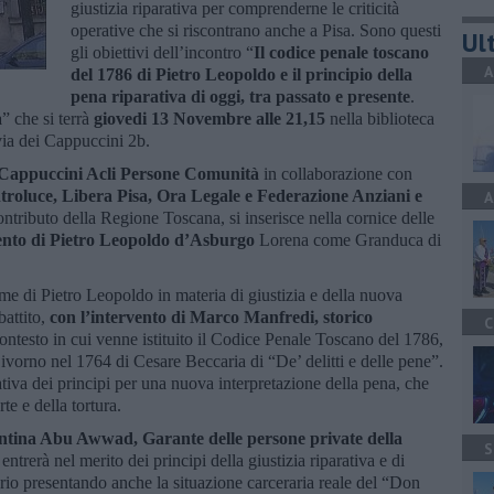
giustizia riparativa per comprenderne le criticità
operative che si riscontrano anche a Pisa. Sono questi
Ult
gli obiettivi dell’incontro “
Il codice penale toscano
A
del 1786 di Pietro Leopoldo e il principio della
pena riparativa di oggi, tra passato e presente
.
a
” che si terrà
giovedi 13 Novembre alle 21,15
nella biblioteca
via dei Cappuccini 2b.
 Cappuccini Acli Persone Comunità
in collaborazione con
roluce, Libera Pisa, Ora Legale e Federazione Anziani e
A
ontributo della Regione Toscana, si inserisce nella cornice delle
mento di Pietro Leopoldo d’Asburgo
Lorena come Granduca di
rme di Pietro Leopoldo in materia di giustizia e della nuova
battito,
con l’intervento di Marco Manfredi, storico
C
contesto in cui venne istituito il Codice Penale Toscano del 1786,
vorno nel 1764 di Cesare Beccaria di “De’ delitti e delle pene”.
ativa dei principi per una nuova interpretazione della pena, che
te e della tortura.
entina Abu Awwad, Garante delle persone private della
S
entrerà nel merito dei principi della giustizia riparativa e di
orio presentando anche la situazione carceraria reale del “Don