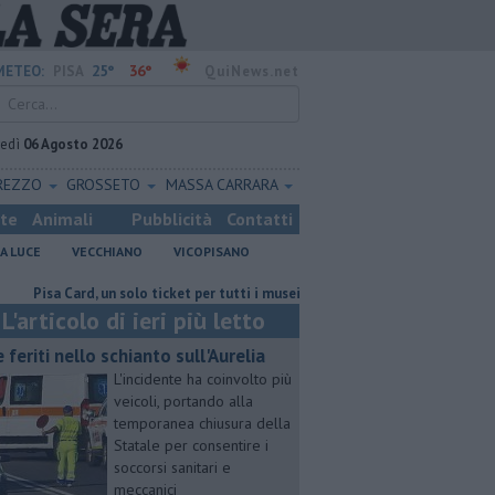
25°
36°
METEO:
PISA
QuiNews.net
vedì
06 Agosto 2026
REZZO
GROSSETO
MASSA CARRARA
ste
Animali
Pubblicità
Contatti
A LUCE
VECCHIANO
VICOPISANO
 Card, un solo ticket per tutti i musei
Celebrato l'anniversario della Me
L'articolo di ieri più letto
e feriti nello schianto sull'Aurelia
L'incidente ha coinvolto più
veicoli, portando alla
temporanea chiusura della
Statale per consentire i
soccorsi sanitari e
meccanici