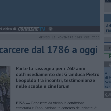
Ad
ra
GIOVEDÌ
13 NOVEMBRE 2025
ORE 07:00
l carcere dal 1786 a oggi
Q
Parte la rassegna per i 260 anni
dall’insediamento del Granduca Pietro
A L
di 
Leopoldo tra incontri, testimonianze
Scar
nelle scuole e cineforum
con 
QUI
PISA —
Conoscere da vicino la condizione
carceraria e l’applicazione in concreto dei principi di