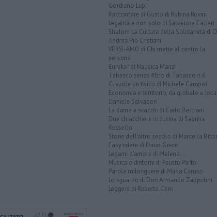
Gordiano Lupi
Raccontare di Gusto di Rubina Rovini
Legalità e non solo di Salvatore Calleri
Shalom La Cultura della Solidarietà di 
Andrea Pio Cristiani
VERSI-AMO di Chi mette al centro la
persona
Eureka! di Nausica Manzi
Tabasco senza filtro di Tabasco n.6
Ci vuole un fisico di Michele Campisi
Economia e territorio, da globale a loca
Daniele Salvadori
La dama a scacchi di Carlo Belciani
Due chiacchiere in cucina di Sabrina
Rossello
Storie dell'altro secolo di Marcella Bito
Easy ridere di Dario Greco
Legami d'amore di Malena ...
Musica e dintorni di Fausto Pirìto
Parole milonguere di Maria Caruso
Lo sguardo di Don Armando Zappolini
Leggere di Roberto Cerri