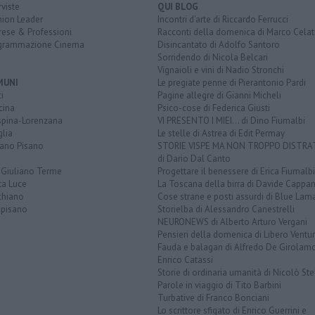
rviste
QUI BLOG
nion Leader
Incontri d'arte di Riccardo Ferrucci
rese & Professioni
Racconti della domenica di Marco Celat
grammazione Cinema
Disincantato di Adolfo Santoro
Sorridendo di Nicola Belcari
Vignaioli e vini di Nadio Stronchi
MUNI
Le pregiate penne di Pierantonio Pardi
i
Pagine allegre di Gianni Micheli
cina
Psico-cose di Federica Giusti
spina-Lorenzana
VI PRESENTO I MIEI... di Dino Fiumalbi
lia
Le stelle di Astrea di Edit Permay
iano Pisano
STORIE VISPE MA NON TROPPO DISTR
di Dario Dal Canto
 Giuliano Terme
Progettare il benessere di Erica Fiumalbi
ta Luce
La Toscana della birra di Davide Cappan
chiano
Cose strane e posti assurdi di Blue Lam
opisano
Storielba di Alessandro Canestrelli
NEURONEWS di Alberto Arturo Vergani
Pensieri della domenica di Libero Ventur
Fauda e balagan di Alfredo De Girolam
Enrico Catassi
Storie di ordinaria umanità di Nicolò Ste
Parole in viaggio di Tito Barbini
Turbative di Franco Bonciani
Lo scrittore sfigato di Enrico Guerrini e