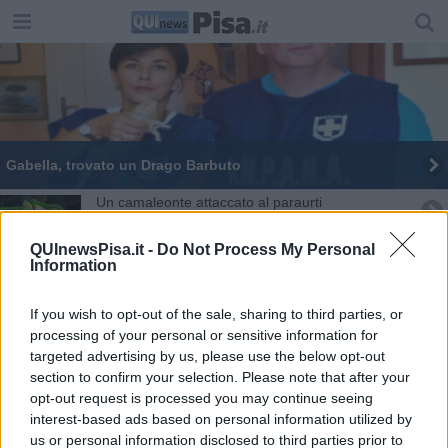
Gabella, trovato un Drago Barbuto
Un camaleonte attaccato al paraurti
Testuggini nel Parco, un incontro alla Certosa
QUInewsPisa.it -
Do Not Process My Personal
Information
Un premio per le sentinelle delle tartaruge
If you wish to opt-out of the sale, sharing to third parties, or
Spiegato il perché di tanti fossili tutti assieme
processing of your personal or sensitive information for
targeted advertising by us, please use the below opt-out
section to confirm your selection. Please note that after your
I dinosauri in mostra alla Certosa
opt-out request is processed you may continue seeing
interest-based ads based on personal information utilized by
Oltre mille esemplari di anfibi a San Rossore
us or personal information disclosed to third parties prior to