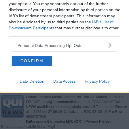
your opt-out. You may separately opt-out of the further
​Mentre guida le spunta un serpente dal cruscotto
disclosure of your personal information by third parties on the
IAB’s list of downstream participants. This information may
Due tartarughe morte sulle spiagge toscane
also be disclosed by us to third parties on the
IAB’s List of
Downstream Participants
that may further disclose it to other
Ecco la sala della biodiversità
third parties.
Il gigantesco squalo divoratore di balene
Personal Data Processing Opt Outs
Oasi Santa Luce, “qui sviluppo e rispetto natura”
CONFIRM
Data Deletion
Data Access
Privacy Policy
Editore Toscana Media Channel srl - Via Dei Martelli, 8 - 50129
FIRENZE - info@toscanamediachannel.it. TOSCANA MEDIA
NEWS quotidiano on line registrato presso il Tribunale di Firenze
al n. 5935 del 27.09.2013. Iscrizione ROC 22105 - C.F. e P.Iva
0620787048
Fatturazione Elettronica M5UXCR1 |
Privacy Nielsen
Direttore responsabile Marco Migli