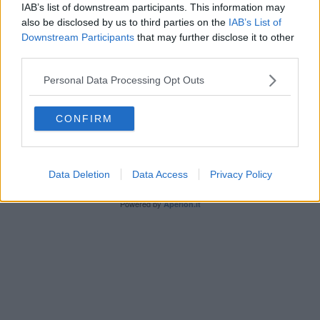
IAB’s list of downstream participants. This information may
also be disclosed by us to third parties on the
IAB’s List of
Downstream Participants
that may further disclose it to other
third parties.
Personal Data Processing Opt Outs
Editore Toscana Media Channel srl - Via Dei Martelli, 8 - 50129
FIRENZE - info@toscanamediachannel.it. TOSCANA MEDIA
NEWS quotidiano on line registrato presso il Tribunale di Firenze
CONFIRM
al n. 5935 del 27.09.2013. Iscrizione ROC 22105 - C.F. e P.Iva
0620787048
Fatturazione Elettronica M5UXCR1 |
Privacy Nielsen
Direttore responsabile Marco Migli
Data Deletion
Data Access
Privacy Policy
Powered by
Aperion.it