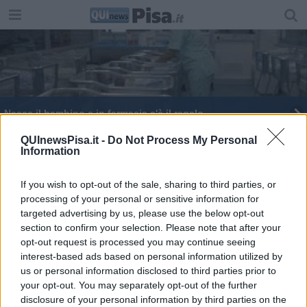
Nasce il bambino e in farmacia c'è il regalo
Fare spesa a cognomi alterni. Cosa ne pensi?
QUInewsPisa.it -
Do Not Process My Personal
Information
Siccità, è lotta a sprechi e perdite d'acqua
If you wish to opt-out of the sale, sharing to third parties, or
processing of your personal or sensitive information for
A Expo l'antietà fatto con la bava di lumaca
targeted advertising by us, please use the below opt-out
section to confirm your selection. Please note that after your
Ingrediente proibito nei cosmetici, maxi sequestro
opt-out request is processed you may continue seeing
interest-based ads based on personal information utilized by
Fanno il pieno di cosmetici e escono senza
us or personal information disclosed to third parties prior to
pagare
your opt-out. You may separately opt-out of the further
Panettoni e pandori per chi è meno fortunato
disclosure of your personal information by third parties on the