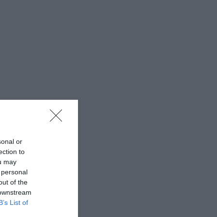
sonal or
ection to
ou may
 personal
out of the
 downstream
B’s List of