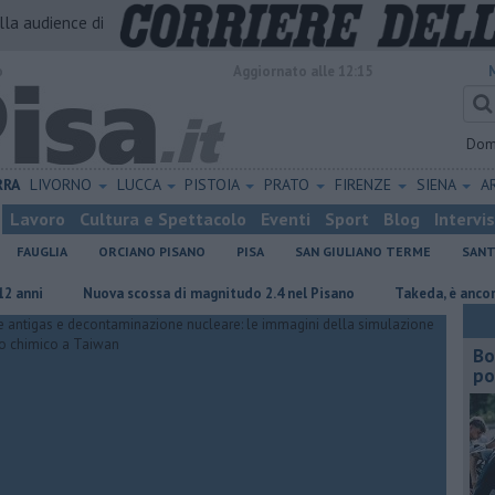
alla audience di
o
Aggiornato alle 12:15
Dom
RRA
LIVORNO
LUCCA
PISTOIA
PRATO
FIRENZE
SIENA
A
Lavoro
Cultura e Spettacolo
Eventi
Sport
Blog
Intervi
FAUGLIA
ORCIANO PISANO
PISA
SAN GIULIANO TERME
SANT
Nuova scossa di magnitudo 2.4 nel Pisano
Takeda, è ancora scontro co
Bo
po