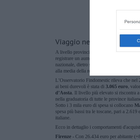
Persona
La spesa per l'acqu
Viaggio nelle province to
A livello provinciale è
Prato
la provincia r
registrare un aumento collocandosi in cont
nazionale, dietro soltanto a Milano. Stabile 
alla media della regione si sono osservate 
L’Osservatorio Findomestic rileva che nel 
ai beni durevoli è stata di
3.065 euro
, valo
d’Aosta
. Il livello più elevato si riscontra 
nella graduatoria di tutte le province italia
Sotto i 3 mila euro di spesa si collocano
Ma
spesa più bassi tra le toscane, pari a 2.61
italiane.
Ecco in dettaglio i comportamenti d'acquisto
Firenze -
Con 26.434 euro per abitante (+8