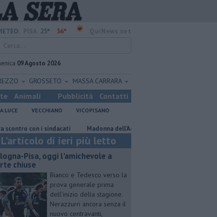
25°
36°
METEO:
PISA
QuiNews.net
enica
09 Agosto 2026
REZZO
GROSSETO
MASSA CARRARA
ste
Animali
Pubblicità
Contatti
A LUCE
VECCHIANO
VICOPISANO
n i sindacati
Madonna dell'Acqua, nuovi allacci alla fognatura
San
L'articolo di ieri più letto
logna-Pisa, oggi l'amichevole a
rte chiuse
Bianco e Tedesco verso la
prova generale prima
dell'inizio della stagione.
Nerazzurri ancora senza il
nuovo centravanti,