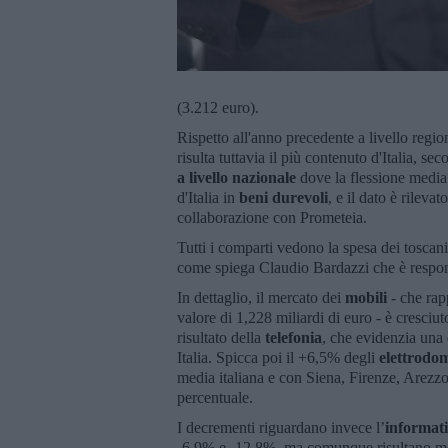
(3.212 euro).
Rispetto all'anno precedente a livello regio
risulta tuttavia il più contenuto d'Italia, s
a livello nazionale
dove la flessione media
d'Italia in
beni durevoli
, e il dato è rilev
collaborazione con Prometeia.
Tutti i comparti vedono la spesa dei toscani
come spiega Claudio Bardazzi che è respon
In dettaglio, il mercato dei
mobili
- che rap
valore di 1,228 miliardi di euro - è cresci
risultato della
telefonia
, che evidenzia una
Italia. Spicca poi il +6,5% degli
elettrodom
media italiana e con Siena, Firenze, Arezzo
percentuale.
I decrementi riguardano invece l’
informat
-6,9% e -12,8%, ma comunque risultano men