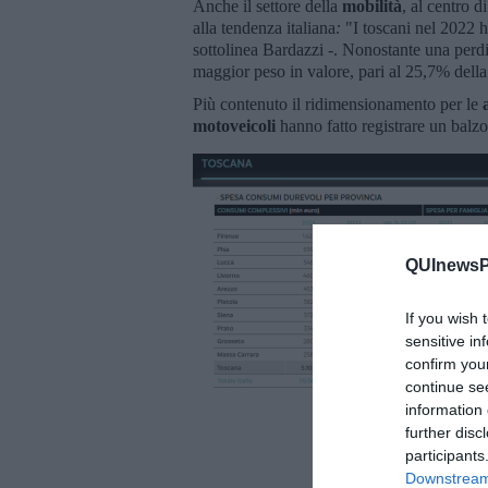
Anche il settore della
mobilità
, al centro 
alla tendenza italiana
:
"I toscani nel 2022 h
sottolinea Bardazzi -. Nonostante una perdit
maggior peso in valore, pari al 25,7% dell
Più contenuto il ridimensionamento per le
motoveicoli
hanno fatto registrare un balz
QUInewsPi
If you wish 
sensitive in
confirm you
continue se
information 
further disc
participants
Downstream 