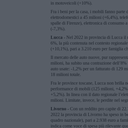
in motoveicoli (+10%).
Fra i beni per la casa, i mobili fanno part
elettrodomestici a 45 milioni (+6,4%), tel
spalle di Firenze), elettronica di consumo 
(-7,3%).
Lucca -
Nel 2022 in provincia di Lucca il 
6%, la più contenuta nel contesto regionale.
(+10,1%), pari a 3.210 euro per famiglia ch
Il mercato delle auto nuove, pur rappresent
milioni, ha subito una contrazione dell’8% 
auto usate: -1,2% per un fatturato di 129 m
18 milioni totale.
Fra le province toscane, Lucca non brilla ne
performance di mobili (125 milioni, +4,2%),
+5,2%). In linea con il dato regionale l’el
milioni. Limitate, invece, le perdite nel s
Livorno -
Con un reddito pro capite di 22.
2022 la provincia di Livorno ha speso in b
quadro nazionale), pari a 2.938 euro a fami
indica come voce di spesa più rilevante que