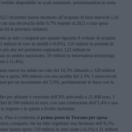
l reddito disponibile su scala nazionale, posizionandosi in sesta
2 i fiorentini hanno destinato all’acquisto di beni durevoli 1,41
a) con una decrescita dello 0,7% rispetto al 2021 e una spesa
a fra le province italiane).
to in tutti i comparti per quanto riguarda il volume di acquisti.
2 milioni di euro in mobili (+6,9%), 126 milioni in prodotti di
 più alta nel perimetro regionale), 122 milioni in
ato in ambito nazionale), 59 milioni in information technology
sumo (-11,4%).
e auto nuove ha subito un calo del 10,3% slittando a 328 milioni
ceso a quota 309 milioni con una perdita del 3,3%. I motoveicoli,
ioni per un incremento del 5,9%, perfettamente in linea con la
ddito per abitante è cresciuto dell’8% arrivando a 21.498 euro. I
fari di 590 milioni di euro, con una contrazione dell’1,4% e una
 in regione e la quinta a livello nazionale.
ic, Pisa si conferma al
primo posto in Toscana per spesa
uro), comparto che ha fatto registrare una flessione dell’8,3%,
isane hanno speso 129 milioni in auto usate (-4,1%) e 21 milioni