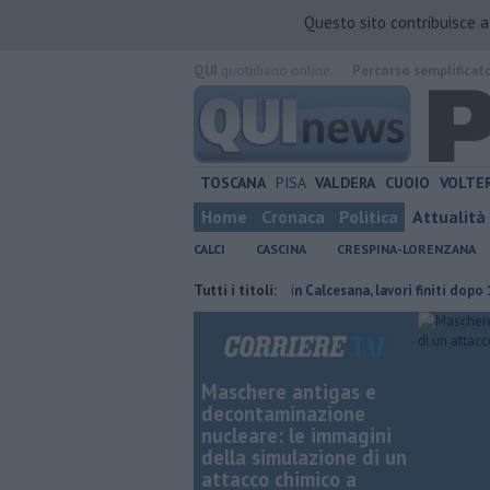
Questo sito contribuisce 
QUI
quotidiano online.
Percorso semplificat
TOSCANA
PISA
VALDERA
CUOIO
VOLTE
Home
Cronaca
Politica
Attualità
CALCI
CASCINA
CRESPINA-LORENZANA
ci alla fognatura
San Marco in Calcesana, lavori finiti dopo 12 anni
Tutti i titoli:
Maschere antigas e
decontaminazione
nucleare: le immagini
della simulazione di un
attacco chimico a