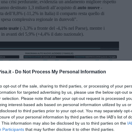
di una crisi perdurante, evidenzia un andamento migliore rispetto
anno destinato 1,3 miliardi all’acquisto di
auto nuove
-
a dell’8,8% (-11,2% in Italia) il comparto resta quello di
a spesa complessiva regionale in durevoli".
auto usate
(-3,3% a fronte del -4,1% nel Paese), mentre i
o in avanti del 5,9% (+4,4% il dato nazionale).
sa.it -
Do Not Process My Personal Information
to opt-out of the sale, sharing to third parties, or processing of your per
formation for targeted advertising by us, please use the below opt-out s
r selection. Please note that after your opt-out request is processed y
eing interest-based ads based on personal information utilized by us or
disclosed to third parties prior to your opt-out. You may separately opt-
losure of your personal information by third parties on the IAB’s list of
. This information may also be disclosed by us to third parties on the
IA
Participants
that may further disclose it to other third parties.