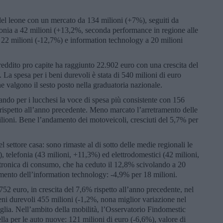
e del leone con un mercato da 134 milioni (+7%), seguiti da
efonia a 42 milioni (+13,2%, seconda performance in regione alle
a 22 milioni (-12,7%) e information technology a 20 milioni
reddito pro capite ha raggiunto 22.902 euro con una crescita del
 La spesa per i beni durevoli è stata di 540 milioni di euro
e valgono il sesto posto nella graduatoria nazionale.
ando per i lucchesi la voce di spesa più consistente con 156
rispetto all’anno precedente. Meno marcato l’arretramento delle
ilioni. Bene l’andamento dei motoveicoli, cresciuti del 5,7% per
l settore casa: sono rimaste al di sotto delle medie regionali le
 telefonia (43 milioni, +11,3%) ed elettrodomestici (42 milioni,
ettronica di consumo, che ha ceduto il 12,8% scivolando a 20
egmento dell’information technology: -4,9% per 18 milioni.
752 euro, in crescita del 7,6% rispetto all’anno precedente, nel
eni durevoli 455 milioni (-1,2%, nona miglior variazione nel
glia. Nell’ambito della mobilità, l’Osservatorio Findomestic
lla per le auto nuove: 121 milioni di euro (-6,6%), valore di