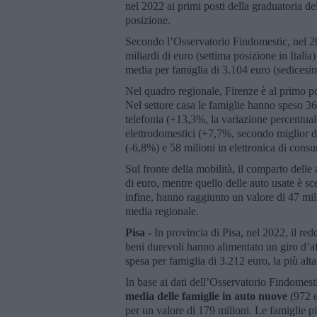
nel 2022 ai primi posti della graduatoria de
posizione.
Secondo l’Osservatorio Findomestic, nel 202
miliardi di euro (settima posizione in Itali
media per famiglia di 3.104 euro (sedicesim
Nel quadro regionale, Firenze è al primo pos
Nel settore casa le famiglie hanno speso 36
telefonia (+13,3%, la variazione percentuale
elettrodomestici (+7,7%, secondo miglior d
(-6,8%) e 58 milioni in elettronica di con
Sul fronte della mobilità, il comparto dell
di euro, mentre quello delle auto usate è s
infine, hanno raggiunto un valore di 47 mil
media regionale.
Pisa -
In provincia di Pisa, nel 2022, il re
beni durevoli hanno alimentato un giro d’af
spesa per famiglia di 3.212 euro, la più alta
In base ai dati dell’Osservatorio Findomest
media delle famiglie in auto nuove
(972 e
per un valore di 179 milioni. Le famiglie p