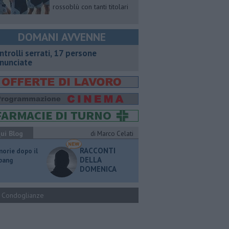
rossoblù con tanti titolari
DOMANI AVVENNE
ntrolli serrati, 17 persone
nunciate
ui Blog
di Marco Celati
RACCONTI
orie dopo il
DELLA
 bang
DOMENICA
Condoglianze