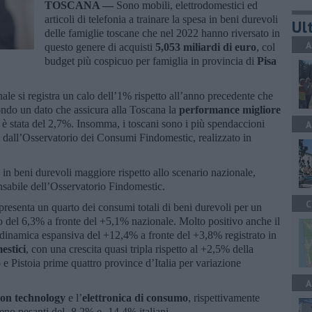
TOSCANA —
Sono mobili, elettrodomestici ed
articoli di telefonia a trainare la spesa in beni durevoli
Ult
delle famiglie toscane che nel 2022 hanno riversato in
A
questo genere di acquisti
5,053 miliardi di euro
, col
budget più cospicuo per famiglia in provincia di
Pisa
nale si registra un calo dell’1% rispetto all’anno precedente che
econdo un dato che assicura alla Toscana la
performance migliore
 è stata del 2,7%. Insomma, i toscani sono i più spendaccioni
A
ato dall’Osservatorio dei Consumi Findomestic, realizzato in
 in beni durevoli maggiore rispetto allo scenario nazionale,
sabile dell’Osservatorio Findomestic.
C
presenta un quarto dei consumi totali di beni durevoli per un
uto del 6,3% a fronte del +5,1% nazionale. Molto positivo anche il
 dinamica espansiva del +12,4% a fronte del +3,8% registrato in
estici
, con una crescita quasi tripla rispetto al +2,5% della
 e Pistoia prime quattro province d’Italia per variazione
A
ion technology
e l’
elettronica di consumo
, rispettivamente
o pesanti del -8,2% e -14,4% italiani
.