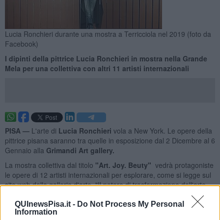
Lucia Ronchieri durante una mostra a Terricciola nel 2019 (foto da
Facebook)
I dipinti della pittrice Lucia Ronchieri in mostra nella Grande
Mela per una collettiva con altri 11 artisti internazionali
PISA —
L'arte di
Lucia Ronchieri
vola a New York. Le opere della
pittrice pisana saranno tra quelle in esposizione dal 2 Dicembre al 6
Gennaio alla
Grimandi Art gallery.
La mostra collettiva dal titolo
"Art. Joy. Beuty"
vedrà protagoniste
le opere di 12 artisti internazionali per esplorare, come si legge sul
sito web della galleria d'arte, "Il potere di trasformazione dell'arte
come influenza positiva sulle emozioni umane e sulla salute
mentale".
QUInewsPisa.it -
Do Not Process My Personal
Information