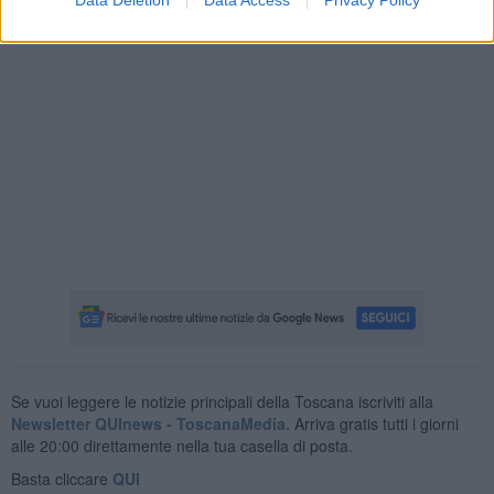
Data Deletion
Data Access
Privacy Policy
Se vuoi leggere le notizie principali della Toscana iscriviti alla
Newsletter QUInews - ToscanaMedia.
Arriva gratis tutti i giorni
alle 20:00 direttamente nella tua casella di posta.
Basta cliccare
QUI