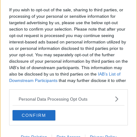
If you wish to opt-out of the sale, sharing to third parties, or
processing of your personal or sensitive information for
Una vetrina oltreoceano anche per le opere della pittrice pisana,
targeted advertising by us, please use the below opt-out
impiegata dell'università di Pisa e protagonista, dal 1997, di
section to confirm your selection. Please note that after your
numerose mostre ed esposizioni sia personali che collettive. Solo
tra il 2018 e il 2019 le sue opere sono state esposte a Milano,
opt-out request is processed you may continue seeing
Innsbruck, Londra e Parigi.
interest-based ads based on personal information utilized by
us or personal information disclosed to third parties prior to
your opt-out. You may separately opt-out of the further
disclosure of your personal information by third parties on the
IAB’s list of downstream participants. This information may
also be disclosed by us to third parties on the
IAB’s List of
Downstream Participants
that may further disclose it to other
third parties.
Personal Data Processing Opt Outs
CONFIRM