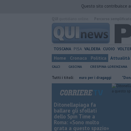
Questo sito contribuisce 
QUI
quotidiano online.
Percorso semplificat
TOSCANA
PISA
VALDERA
CUOIO
VOLTE
Home
Cronaca
Politica
Attualità
CALCI
CASCINA
CRESPINA-LORENZANA
va
Canale dei Navicelli, 408mila euro per i dragaggi
Tutti i titoli:
"Donate sangu
Ditonellapiaga fa
ballare gli sfollati
dello Spin Time a
Roma: «Sono molto
grata a questo spazio»