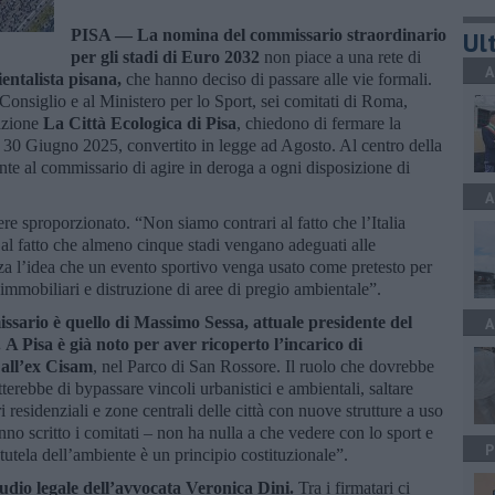
PISA —
La nomina del commissario straordinario
Ult
per gli stadi di Euro 2032
non piace a una rete di
A
entalista pisana,
che hanno deciso di passare alle vie formali.
Consiglio e al Ministero per lo Sport, sei comitati di Roma,
azione
La Città Ecologica di Pisa
, chiedono di fermare la
l 30 Giugno 2025, convertito in legge ad Agosto. Al centro della
ente al commissario di agire in deroga a ogni disposizione di
A
ere sproporzionato. “Non siamo contrari al fatto che l’Italia
é al fatto che almeno cinque stadi vengano adeguati alle
 l’idea che un evento sportivo venga usato come pretesto per
i immobiliari e distruzione di aree di pregio ambientale”.
ssario è quello di Massimo Sessa, attuale presidente del
A
.
A Pisa è già noto per aver ricoperto l’incarico di
 all’ex Cisam
, nel Parco di San Rossore. Il ruolo che dovrebbe
terebbe di bypassare vincoli urbanistici e ambientali, saltare
i residenziali e zone centrali delle città con nuove strutture a uso
no scritto i comitati – non ha nulla a che vedere con lo sport e
P
 tutela dell’ambiente è un principio costituzionale”.
tudio legale dell’avvocata Veronica Dini.
Tra i firmatari ci