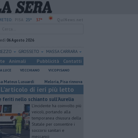
23°
37°
METEO:
PISA
QuiNews.net
vedì
06 Agosto 2026
REZZO
GROSSETO
MASSA CARRARA
ste
Animali
Pubblicità
Contatti
A LUCE
VECCHIANO
VICOPISANO
s Lusuardi
Meloria, Pisa rinnova l'amicizia con Genova
Canale dei 
L'articolo di ieri più letto
e feriti nello schianto sull'Aurelia
L'incidente ha coinvolto più
veicoli, portando alla
temporanea chiusura della
Statale per consentire i
soccorsi sanitari e
meccanici