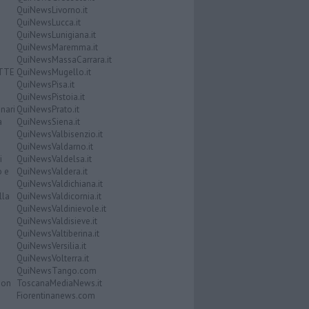
QuiNewsLivorno.it
QuiNewsLucca.it
QuiNewsLunigiana.it
QuiNewsMaremma.it
QuiNewsMassaCarrara.it
ATTE
QuiNewsMugello.it
QuiNewsPisa.it
QuiNewsPistoia.it
nari
QuiNewsPrato.it
a
QuiNewsSiena.it
QuiNewsValbisenzio.it
QuiNewsValdarno.it
i
QuiNewsValdelsa.it
o e
QuiNewsValdera.it
QuiNewsValdichiana.it
lla
QuiNewsValdicornia.it
QuiNewsValdinievole.it
QuiNewsValdisieve.it
QuiNewsValtiberina.it
QuiNewsVersilia.it
QuiNewsVolterra.it
QuiNewsTango.com
Don
ToscanaMediaNews.it
Fiorentinanews.com