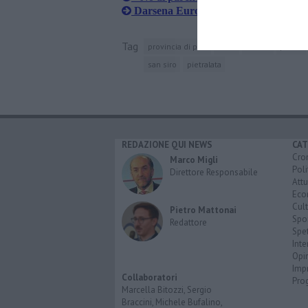
Darsena Europa, nuovo allarme dagli 
Tag
provincia di pisa
roma
milano
parma
san siro
pietralata
REDAZIONE QUI NEWS
CAT
Cro
Marco Migli
Poli
Direttore Responsabile
Attu
Eco
Cult
Pietro Mattonai
Spo
Redattore
Spet
Inte
Opi
Imp
Collaboratori
Pro
Marcella Bitozzi, Sergio
Braccini, Michele Bufalino,