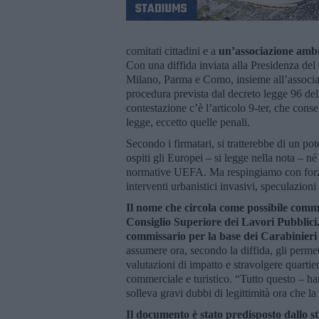
comitati cittadini e a
un’associazione ambi
Con una diffida inviata alla Presidenza del 
Milano, Parma e Como, insieme all’associ
procedura prevista dal decreto legge 96 de
contestazione c’è l’articolo 9-ter, che cons
legge, eccetto quelle penali.
Secondo i firmatari, si tratterebbe di un pot
ospiti gli Europei – si legge nella nota – n
normative UEFA. Ma respingiamo con forza
interventi urbanistici invasivi, speculazion
Il nome che circola come possibile commi
Consiglio Superiore dei Lavori Pubblici
commissario per la base dei Carabinieri
assumere ora, secondo la diffida, gli permet
valutazioni di impatto e stravolgere quartier
commerciale e turistico. “Tutto questo – han
solleva gravi dubbi di legittimità ora che la
Il documento è stato predisposto dallo s