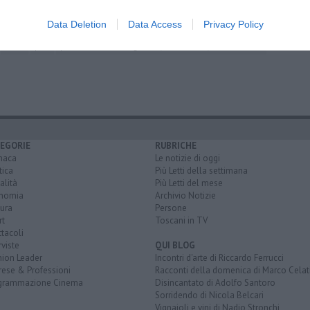
ambientalisti
Data Deletion
Data Access
Privacy Policy
como
pisa
parco naturale di migliarino, san rossore, massaciuccoli
EGORIE
RUBRICHE
naca
Le notizie di oggi
tica
Più Letti della settimana
alità
Più Letti del mese
nomia
Archivio Notizie
ura
Persone
rt
Toscani in TV
tacoli
rviste
QUI BLOG
nion Leader
Incontri d'arte di Riccardo Ferrucci
rese & Professioni
Racconti della domenica di Marco Celat
grammazione Cinema
Disincantato di Adolfo Santoro
Sorridendo di Nicola Belcari
Vignaioli e vini di Nadio Stronchi