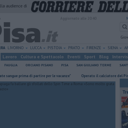
alla audience di
o
Aggiornato alle 20:40
Gio
RRA
LIVORNO
LUCCA
PISTOIA
PRATO
FIRENZE
SIENA
A
Lavoro
Cultura e Spettacolo
Eventi
Sport
Blog
Intervi
FAUGLIA
ORCIANO PISANO
PISA
SAN GIULIANO TERME
SANT
e prima di partire per le vacanze"
Operato il calciatore del Pisa Mateu
Tr