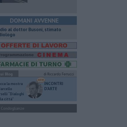
DOMANI AVVENNE
dio al dottor Busoni, stimato
diologo
ui Blog
di Riccardo Ferrucci
INCONTRI
ucca la mostra
D'ARTE
Marcello
selli “Dialoghi
la città"
Condoglianze