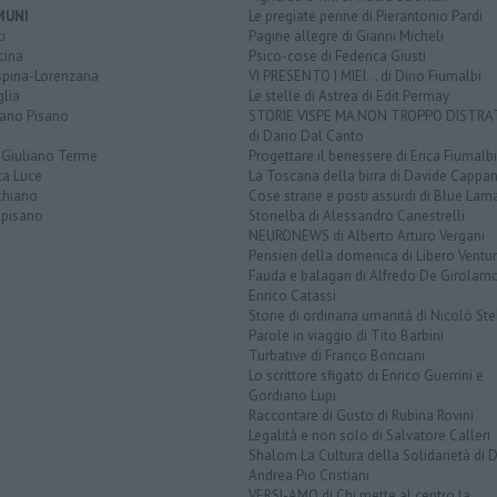
MUNI
Le pregiate penne di Pierantonio Pardi
i
Pagine allegre di Gianni Micheli
cina
Psico-cose di Federica Giusti
spina-Lorenzana
VI PRESENTO I MIEI... di Dino Fiumalbi
lia
Le stelle di Astrea di Edit Permay
iano Pisano
STORIE VISPE MA NON TROPPO DISTR
di Dario Dal Canto
 Giuliano Terme
Progettare il benessere di Erica Fiumalbi
ta Luce
La Toscana della birra di Davide Cappan
chiano
Cose strane e posti assurdi di Blue Lam
opisano
Storielba di Alessandro Canestrelli
NEURONEWS di Alberto Arturo Vergani
Pensieri della domenica di Libero Ventur
Fauda e balagan di Alfredo De Girolam
Enrico Catassi
Storie di ordinaria umanità di Nicolò Ste
Parole in viaggio di Tito Barbini
Turbative di Franco Bonciani
Lo scrittore sfigato di Enrico Guerrini e
Gordiano Lupi
Raccontare di Gusto di Rubina Rovini
Legalità e non solo di Salvatore Calleri
Shalom La Cultura della Solidarietà di 
Andrea Pio Cristiani
VERSI-AMO di Chi mette al centro la