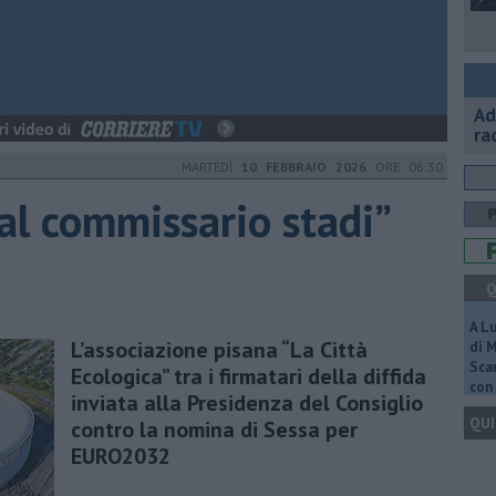
Ad
ra
MARTEDÌ
10 FEBBRAIO 2026
ORE 06:30
al commissario stadi”
Q
A L
L’associazione pisana “La Città
di 
Scar
Ecologica” tra i firmatari della diffida
con 
inviata alla Presidenza del Consiglio
QUI
contro la nomina di Sessa per
EURO2032