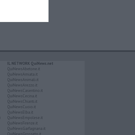
IL NETWORK QuiNews.net
QuiNewsAbetone.it
QuiNewsAmiata.it
QuiNewsAnimali.it
QuiNewsArezzo.it
QuiNewsCasentino.it
QuiNewsCecina.it
QuiNewsChianti.it
QuiNewsCuoio.it
QuiNewsElba.it
i
QuiNewsEmpolese.it
QuiNewsFirenze.it
QuiNewsGarfagnana.it
QuiNewsGrosseto.it