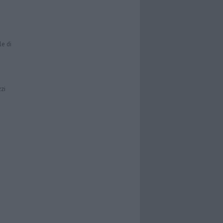
le di
zzi