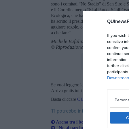
sono i comitati “No Stadio” di San Siro e
e il Coordinamento “Sì al Parco, Sì all’Osp
Ecologica, che ha sede a Pisa, ha aderito a
ha scritto il presidente Pierluigi D’Amico
QUInewsPi
aggirare regole, cancellare tutele e calare 
a che fare”
If you wish 
Michele Bufalino
sensitive in
© Riproduzione riservata
confirm you
continue se
information 
further disc
participants
Downstream 
Se vuoi leggere le notizie principali della T
Arriva gratis tutti i giorni alle 20:00 dirett
Basta cliccare
QUI
Persona
Ti potrebbe interessare anche:
Arena tra i beni alienabili, "Tante c
"No al parcheggio nel vallo dello Sco