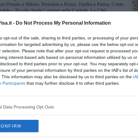
 San Donato a Milano, Pietralata a Roma, Tardini a Parma, Como
edale – No allo Stadio” sempre nella Capitale. La Città
 nome del territorio. “Chiederemo l’adesione della cittadinanza –
 – perché il commissariamento non diventi uno strumento per
sa.it -
Do Not Process My Personal Information
progetti dall’alto in nome di interessi che con lo sport hanno poco
to opt-out of the sale, sharing to third parties, or processing of your per
formation for targeted advertising by us, please use the below opt-out s
r selection. Please note that after your opt-out request is processed y
eing interest-based ads based on personal information utilized by us or
disclosed to third parties prior to your opt-out. You may separately opt-
losure of your personal information by third parties on the IAB’s list of
. This information may also be disclosed by us to third parties on the
IA
Participants
that may further disclose it to other third parties.
oscana iscriviti alla
Newsletter QUInews - ToscanaMedia.
amente nella tua casella di posta.
l Data Processing Opt Outs
CONFIRM
ose non tornano"
tto"