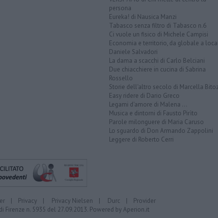
persona
Eureka! di Nausica Manzi
Tabasco senza filtro di Tabasco n.6
Ci vuole un fisico di Michele Campisi
Economia e territorio, da globale a loca
Daniele Salvadori
La dama a scacchi di Carlo Belciani
Due chiacchiere in cucina di Sabrina
Rossello
Storie dell'altro secolo di Marcella Bito
Easy ridere di Dario Greco
Legami d'amore di Malena ...
Musica e dintorni di Fausto Pirìto
Parole milonguere di Maria Caruso
Lo sguardo di Don Armando Zappolini
Leggere di Roberto Cerri
er
|
Privacy
|
Privacy Nielsen
|
Durc
|
Provider
di Firenze n. 5935 del 27.09.2013. Powered by
Aperion.it