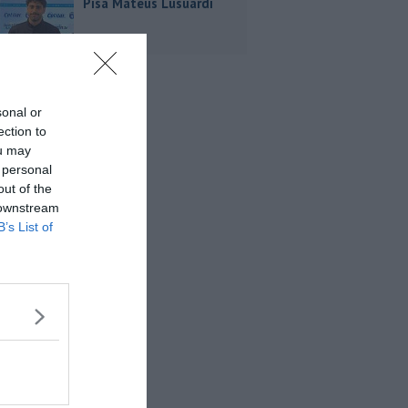
Pisa Mateus Lusuardi
sonal or
ection to
ou may
 personal
out of the
 downstream
B’s List of