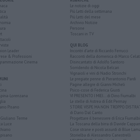
EGORIE
RUBRICHE
naca
Le notizie di oggi
tica
Più Letti della settimana
alità
Più Letti del mese
nomia
Archivio Notizie
ura
Persone
rt
Toscani in TV
tacoli
rviste
QUI BLOG
nion Leader
Incontri d'arte di Riccardo Ferrucci
rese & Professioni
Racconti della domenica di Marco Celat
grammazione Cinema
Disincantato di Adolfo Santoro
Sorridendo di Nicola Belcari
Vignaioli e vini di Nadio Stronchi
MUNI
Le pregiate penne di Pierantonio Pardi
i
Pagine allegre di Gianni Micheli
cina
Psico-cose di Federica Giusti
spina-Lorenzana
VI PRESENTO I MIEI... di Dino Fiumalbi
lia
Le stelle di Astrea di Edit Permay
iano Pisano
STORIE VISPE MA NON TROPPO DISTR
di Dario Dal Canto
 Giuliano Terme
Progettare il benessere di Erica Fiumalbi
ta Luce
La Toscana della birra di Davide Cappan
chiano
Cose strane e posti assurdi di Blue Lam
opisano
Storielba di Alessandro Canestrelli