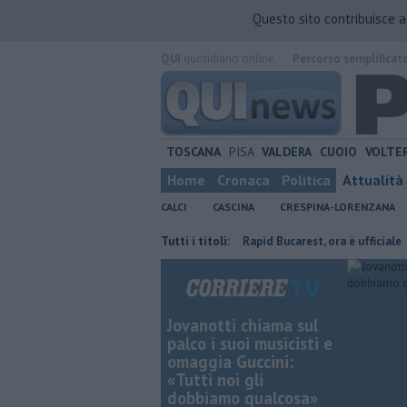
Questo sito contribuisce 
QUI
quotidiano online.
Percorso semplificat
TOSCANA
PISA
VALDERA
CUOIO
VOLTE
Home
Cronaca
Politica
Attualità
CALCI
CASCINA
CRESPINA-LORENZANA
ermato presidente
Stojilkovic al Rapid Bucarest, ora è ufficiale
Tutti i titoli:
Ta
Jovanotti chiama sul
palco i suoi musicisti e
omaggia Guccini:
«Tutti noi gli
dobbiamo qualcosa»