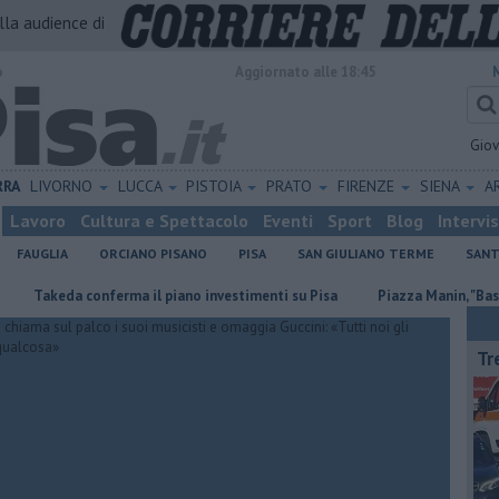
alla audience di
o
Aggiornato alle 18:45
Gio
RRA
LIVORNO
LUCCA
PISTOIA
PRATO
FIRENZE
SIENA
A
Lavoro
Cultura e Spettacolo
Eventi
Sport
Blog
Intervi
FAUGLIA
ORCIANO PISANO
PISA
SAN GIULIANO TERME
SANT
keda conferma il piano investimenti su Pisa
Piazza Manin, "Basta propa
Tr