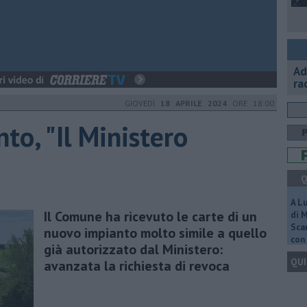
Ad
ra
GIOVEDÌ
18 APRILE 2024
ORE 18:00
to, "Il Ministero
Q
A L
Il Comune ha ricevuto le carte di un
di 
Scar
nuovo impianto molto simile a quello
con 
già autorizzato dal Ministero:
QUI
avanzata la richiesta di revoca