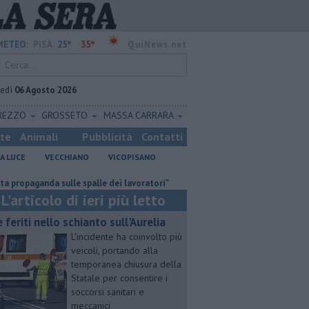
25°
35°
METEO:
PISA
QuiNews.net
vedì
06 Agosto 2026
REZZO
GROSSETO
MASSA CARRARA
ste
Animali
Pubblicità
Contatti
A LUCE
VECCHIANO
VICOPISANO
ganda sulle spalle dei lavoratori"
Misericordie Pisane, Novi confermat
L'articolo di ieri più letto
e feriti nello schianto sull'Aurelia
L'incidente ha coinvolto più
veicoli, portando alla
temporanea chiusura della
Statale per consentire i
soccorsi sanitari e
meccanici