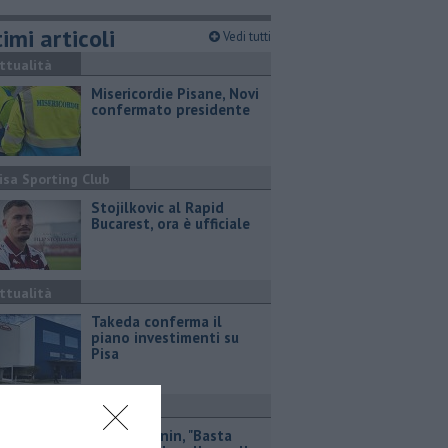
imi articoli
Vedi tutti
ttualità
Misericordie Pisane, Novi
confermato presidente
isa Sporting Club
Stojilkovic al Rapid
Bucarest, ora è ufficiale
ttualità
Takeda conferma il
piano investimenti su
Pisa
olitica
Piazza Manin, "Basta