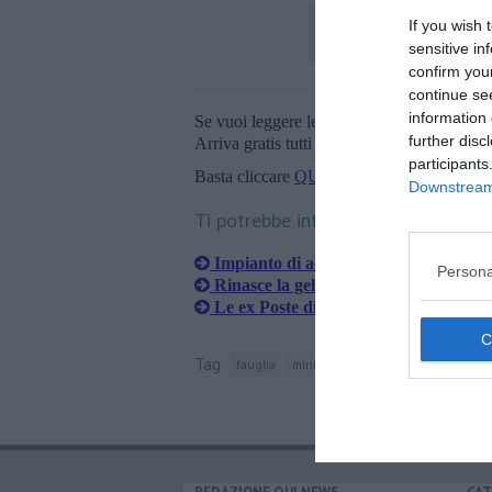
If you wish 
sensitive in
confirm you
continue se
information 
Se vuoi leggere le notizie principali della T
further disc
Arriva gratis tutti i giorni alle 20:00 dirett
participants
Basta cliccare
QUI
Downstream 
Ti potrebbe interessare anche:
Impianto di accumulo, "Doveva esser
Persona
Rinasce la gelateria nel centro del pa
Le ex Poste diventano un centro ricre
Tag
fauglia
ministero dell'ambiente
kw
pa