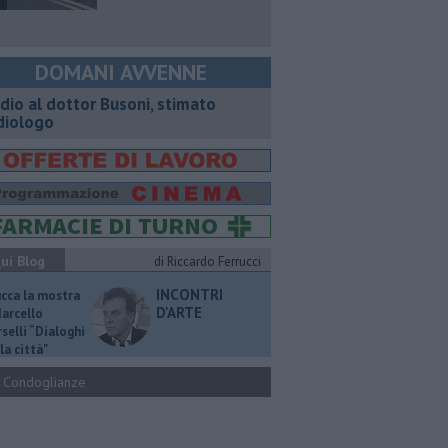
DOMANI AVVENNE
dio al dottor Busoni, stimato
diologo
ui Blog
di Riccardo Ferrucci
INCONTRI
ucca la mostra
D'ARTE
Marcello
selli “Dialoghi
la città"
Condoglianze