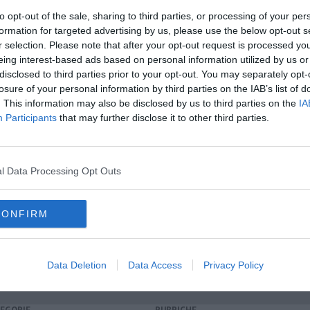
to opt-out of the sale, sharing to third parties, or processing of your per
formation for targeted advertising by us, please use the below opt-out s
r selection. Please note that after your opt-out request is processed y
eing interest-based ads based on personal information utilized by us or
disclosed to third parties prior to your opt-out. You may separately opt-
oscana iscriviti alla
Newsletter QUInews - ToscanaMedia.
losure of your personal information by third parties on the IAB’s list of
amente nella tua casella di posta.
. This information may also be disclosed by us to third parties on the
IA
Participants
that may further disclose it to other third parties.
e bloccato"
l Data Processing Opt Outs
ese
ativo
CONFIRM
nnelli solari
carlo carli
Data Deletion
Data Access
Privacy Policy