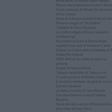
NEURONEWS di Alberto Arturo Vergani
Pensieri della domenica di Libero Ventur
Fauda e balagan di Alfredo De Girolam
Enrico Catassi
Storie di ordinaria umanità di Nicolò Ste
Parole in viaggio di Tito Barbini
Turbative di Franco Bonciani
Lo scrittore sfigato di Enrico Guerrini e
Gordiano Lupi
Raccontare di Gusto di Rubina Rovini
Legalità e non solo di Salvatore Calleri
Shalom La Cultura della Solidarietà di 
Andrea Pio Cristiani
VERSI-AMO di Chi mette al centro la
persona
Eureka! di Nausica Manzi
Tabasco senza filtro di Tabasco n.6
Ci vuole un fisico di Michele Campisi
Economia e territorio, da globale a loca
Daniele Salvadori
La dama a scacchi di Carlo Belciani
Due chiacchiere in cucina di Sabrina
Rossello
Storie dell'altro secolo di Marcella Bito
Easy ridere di Dario Greco