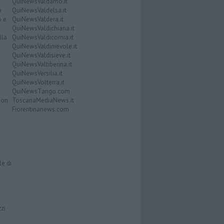
QuiNewsValdarno.it
i
QuiNewsValdelsa.it
o e
QuiNewsValdera.it
QuiNewsValdichiana.it
lla
QuiNewsValdicornia.it
QuiNewsValdinievole.it
QuiNewsValdisieve.it
QuiNewsValtiberina.it
QuiNewsVersilia.it
QuiNewsVolterra.it
QuiNewsTango.com
Don
ToscanaMediaNews.it
Fiorentinanews.com
le di
zzi