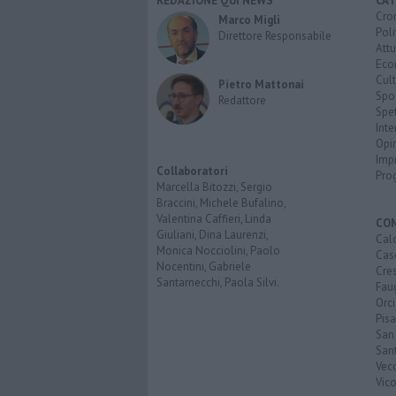
REDAZIONE QUI NEWS
CAT
Cro
Marco Migli
Poli
Direttore Responsabile
Attu
Eco
Cult
Pietro Mattonai
Spo
Redattore
Spet
Inte
Opi
Imp
Collaboratori
Pro
Marcella Bitozzi, Sergio
Braccini, Michele Bufalino,
Valentina Caffieri, Linda
CO
Giuliani, Dina Laurenzi,
Calc
Monica Nocciolini, Paolo
Cas
Nocentini, Gabriele
Cre
Santarnecchi, Paola Silvi.
Faug
Orc
Pisa
San
San
Vec
Vic