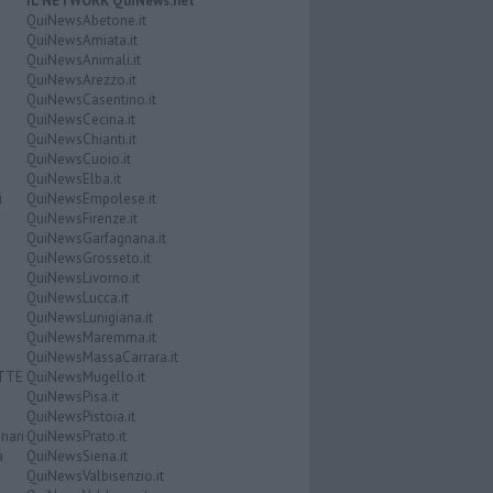
IL NETWORK QuiNews.net
QuiNewsAbetone.it
QuiNewsAmiata.it
QuiNewsAnimali.it
QuiNewsArezzo.it
QuiNewsCasentino.it
QuiNewsCecina.it
QuiNewsChianti.it
QuiNewsCuoio.it
QuiNewsElba.it
i
QuiNewsEmpolese.it
QuiNewsFirenze.it
QuiNewsGarfagnana.it
QuiNewsGrosseto.it
QuiNewsLivorno.it
QuiNewsLucca.it
QuiNewsLunigiana.it
QuiNewsMaremma.it
QuiNewsMassaCarrara.it
ATTE
QuiNewsMugello.it
QuiNewsPisa.it
QuiNewsPistoia.it
nari
QuiNewsPrato.it
a
QuiNewsSiena.it
QuiNewsValbisenzio.it