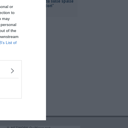
propaganda sulle spalle
dei lavoratori"
sonal or
ection to
ou may
 personal
out of the
 downstream
B’s List of