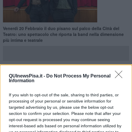
Venerdì 20 Febbraio il duo pisano sul palco della Città del
Teatro: uno spettacolo che riporta la band nella dimensione
più intima e teatrale
QUInewsPisa.it -
Do Not Process My Personal
CASCINA —
I Gatti Mézzi tornano a casa
. Venerdì 20 Febbraio
Information
alle ore 21 il duo pisano formato da
Tommaso Novi e Francesco
Bottai
salirà sul palco della
Città del Teatro
per una serata che
segna un ritorno alle origini, in uno spazio che da sempre dialoga
If you wish to opt-out of the sale, sharing to third parties, or
con la loro identità artistica.
processing of your personal or sensitive information for
targeted advertising by us, please use the below opt-out
Dopo il successo del tour estivo, la scelta del teatro non è casuale.
section to confirm your selection. Please note that after your
"Si viene dai circoli e dalle balere, nei teatri respiriamo il teatro
opt-out request is processed you may continue seeing
canzone, la nostra vera casa", sono gli stessi Gatti Mezzi a dirlo
interest-based ads based on personal information utilized by
nella nota diffusa dalla Città del Teatro