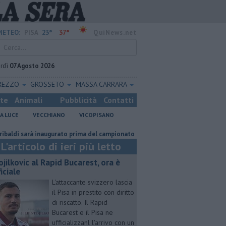
23°
37°
METEO:
PISA
QuiNews.net
rdì
07 Agosto 2026
REZZO
GROSSETO
MASSA CARRARA
ste
Animali
Pubblicità
Contatti
A LUCE
VECCHIANO
VICOPISANO
sarà inaugurato prima del campionato
Misericordie Pisane, Novi conferm
L'articolo di ieri più letto
ojilkovic al Rapid Bucarest, ora è
iciale
L'attaccante svizzero lascia
il Pisa in prestito con diritto
di riscatto. Il Rapid
Bucarest e il Pisa ne
ufficializzanl l'arrivo con un