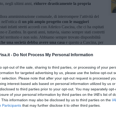
o, negli ultimi anni,
ridurre drasticamente la propria
allora amministrazione comunale, di interrompere l’attività del
 nell'ottica di
un più ampio progetto con le maggiori
stati infatti stretti accordi con Atletico Cascina, che ci ha ospitati
ano e Zambra. In questi anni, tuttavia, siamo sempre stati costretti
i del territorio e non solo. Abbiamo sempre trovato disponibilità
che una società debba avere una casa
e questo a Cascina, per
ficazione dell’area sportiva Redini e Spazzavento, condotto
arenato negli uffici comunali".
sa.it -
Do Not Process My Personal Information
onsapevolezza di aver intrapreso un percorso diverso, che vedrà
ortivo e in un proprio settore giovanile che andrà, con pazienza,
to opt-out of the sale, sharing to third parties, or processing of your per
mo anche
con la consapevolezza di aver alleggerito il sindaco
formation for targeted advertising by us, please use the below opt-out s
he se, onestamente, non comprendiamo tutta la fatica che lo
r selection. Please note that after your opt-out request is processed y
to nell'ascoltare le nostre richieste, come dallo stesso
eing interest-based ads based on personal information utilized by us or
disclosed to third parties prior to your opt-out. You may separately opt-
i è visto in una sola occasione, quella della finale dei play-off
losure of your personal information by third parties on the IAB’s list of
rdiamo che l'unico incontro avuto nel palazzo comunale con il
. This information may also be disclosed by us to third parties on the
IA
tro dal quale
siamo sempre in attesa di ricevere risposte
Participants
that may further disclose it to other third parties.
omesse e numeri, citati solo per giustificare
una chiara
etti, evidentemente, fa parte, anche lui, di quel folto gruppo di