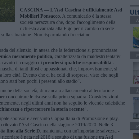
CASCINA —
L'Asd Cascina è ufficialmente Asd
Ult
Mobilieri Ponsacco
. A comunicarlo è la stessa
A
società nerazzurra che, dopo l'accoglimento della
richiesta avanzata alla Figc per il cambio di sede
o sulla situazione. Non risparmiando frecciatine
rada del silenzio, in attesa che la federazione si pronunciasse
P
emica meramente politica
, caratterizzata da maldestri tentativi
ia avuto il coraggio di
prendersi qualche responsabilità
-
nascita di tanti tifosi e appassionati che, improvvisamente, si
a loro città. Evento che ci ha colti di sorpresa, visto che negli
 sono stati ben pochi i presenti allo stadio".
miche della società, di mancato attaccamento al territorio e
A
er concentrare le risorse sulla prima squadra. Considerazioni
dentemente, negli ultimi anni non ha seguito le vicende calcistiche
chiarezza e ripercorrere la storia recente
".
ncipale sponsor e aver vinto Coppa Italia di Promozione e play-
ha rilevato l'Asd Cascina nella stagione 2019/2020. Nelle 3
P
otta
fino alla Serie D
, mantenuta con un'importante salvezza -
e ricordare è nata nel 2016 a seguito di una fusione tra Asd