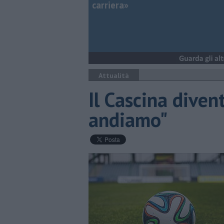
carriera»
Attualità
Il Cascina diven
andiamo"