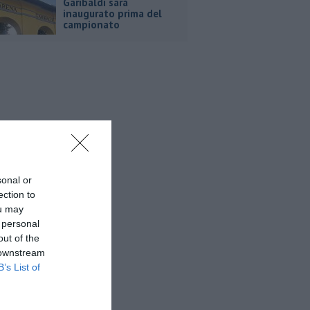
Garibaldi sarà
inaugurato prima del
campionato
sonal or
ection to
ou may
 personal
out of the
 downstream
B’s List of