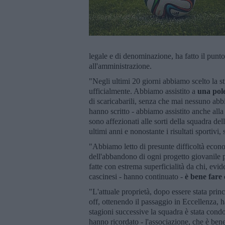
legale e di denominazione, ha fatto il punt
all'amministrazione.
"Negli ultimi 20 giorni abbiamo scelto la st
ufficialmente. Abbiamo assistito a
una pol
di scaricabarili, senza che mai nessuno abb
hanno scritto - abbiamo assistito anche alla 
sono affezionati alle sorti della squadra dell
ultimi anni e nonostante i risultati sportivi,
"Abbiamo letto di presunte difficoltà econo
dell'abbandono di ogni progetto giovanile p
fatte con estrema superficialità da chi, evi
cascinesi - hanno continuato -
è bene fare 
"L'attuale proprietà, dopo essere stata pri
off, ottenendo il passaggio in Eccellenza, 
stagioni successive la squadra è stata cond
hanno ricordato - l'associazione, che è ben