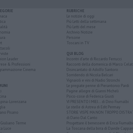
EGORIE
RUBRICHE
naca
Le notizie di oggi
tica
Più Letti della settimana
alità
Più Letti del mese
nomia
Archivio Notizie
ura
Persone
rt
Toscani in TV
tacoli
rviste
QUI BLOG
nion Leader
Incontri d'arte di Riccardo Ferrucci
rese & Professioni
Racconti della domenica di Marco Celat
grammazione Cinema
Disincantato di Adolfo Santoro
Sorridendo di Nicola Belcari
Vignaioli e vini di Nadio Stronchi
MUNI
Le pregiate penne di Pierantonio Pardi
i
Pagine allegre di Gianni Micheli
cina
Psico-cose di Federica Giusti
spina-Lorenzana
VI PRESENTO I MIEI... di Dino Fiumalbi
lia
Le stelle di Astrea di Edit Permay
iano Pisano
STORIE VISPE MA NON TROPPO DISTR
di Dario Dal Canto
 Giuliano Terme
Progettare il benessere di Erica Fiumalbi
ta Luce
La Toscana della birra di Davide Cappan