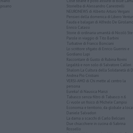
chiano
Cose strane e posti assurdi di Blue Lam
opisano
Storielba di Alessandro Canestrelli
NEURONEWS di Alberto Arturo Vergani
Pensieri della domenica di Libero Ventur
Fauda e balagan di Alfredo De Girolam
Enrico Catassi
Storie di ordinaria umanità di Nicolò Ste
Parole in viaggio di Tito Barbini
Turbative di Franco Bonciani
Lo scrittore sfigato di Enrico Guerrini e
Gordiano Lupi
Raccontare di Gusto di Rubina Rovini
Legalità e non solo di Salvatore Calleri
Shalom La Cultura della Solidarietà di 
Andrea Pio Cristiani
VERSI-AMO di Chi mette al centro la
persona
Eureka! di Nausica Manzi
Tabasco senza filtro di Tabasco n.6
Ci vuole un fisico di Michele Campisi
Economia e territorio, da globale a loca
Daniele Salvadori
La dama a scacchi di Carlo Belciani
Due chiacchiere in cucina di Sabrina
Rossello