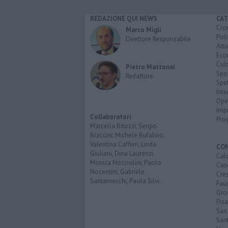
REDAZIONE QUI NEWS
CAT
Cro
Marco Migli
Poli
Direttore Responsabile
Attu
Eco
Cult
Pietro Mattonai
Spo
Redattore
Spet
Inte
Opi
Imp
Collaboratori
Pro
Marcella Bitozzi, Sergio
Braccini, Michele Bufalino,
Valentina Caffieri, Linda
CO
Giuliani, Dina Laurenzi,
Calc
Monica Nocciolini, Paolo
Cas
Nocentini, Gabriele
Cre
Santarnecchi, Paola Silvi.
Faug
Orc
Pisa
San
San