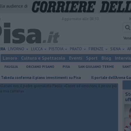
alla audience di
o
Aggiornato alle 08:30
Vene
RRA
LIVORNO
LUCCA
PISTOIA
PRATO
FIRENZE
SIENA
A
Lavoro
Cultura e Spettacolo
Eventi
Sport
Blog
Intervi
FAUGLIA
ORCIANO PISANO
PISA
SAN GIULIANO TERME
SANT
nferma il piano investimenti su Pisa
Il portale dell'Arena Garibaldi 
St
uff