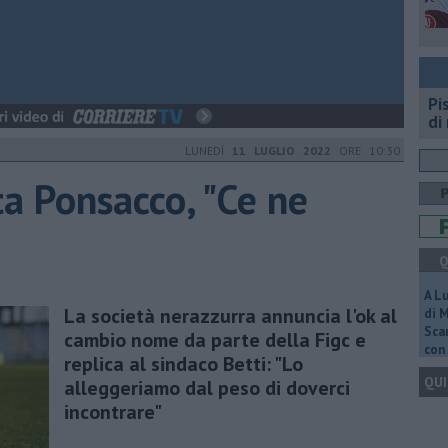
Pi
di
LUNEDÌ
11 LUGLIO 2022
ORE 10:30
ta Ponsacco, "Ce ne
Q
A L
La società nerazzurra annuncia l'ok al
di 
Scar
cambio nome da parte della Figc e
con 
replica al sindaco Betti: "Lo
QUI
alleggeriamo dal peso di doverci
incontrare"