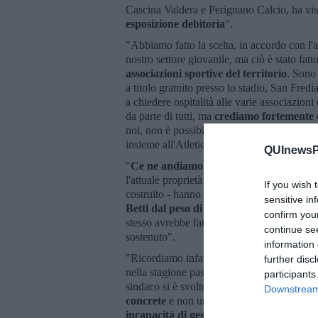
Cascina Valdera e Perignano Calcio, ha vist
esposizione debitoria
".
"Abbiamo fatto la scelta, in accordo con l'
nostro settore giovanile, ma ciò è stato fatto
associazioni sportive
del territorio
. Sono 
a titolo gratuito presso lo stadio, San Fredi
a chiedere ospitalità alle varie associazion
da parte di tutti, ma
crediamo fortemente 
noi, non è possibile: il progetto di riquali
insieme all'Atletico Cascina, è tristemente 
QUInewsPi
"
Ce ne andiamo
, con l'entusiasmo e la c
l'attuale proprietà investire in un centro sp
If you wish 
costruito - hanno affermato - ce ne andia
sensitive in
Betti dal peso di doverci incontrare
, anc
confirm you
stesso avrebbe fatto nel corso del suo manda
continue se
sostenuto".
information 
"Ricordiamo infatti che Betti, allo stadio, s
further disc
nella stagione passata, ma soprattutto rico
participants
sindaco si è svolto a Maggio scorso, incon
Downstream 
concrete
e non un elenco di improbabili pr
incapacità di gestione
- hanno concluso - B