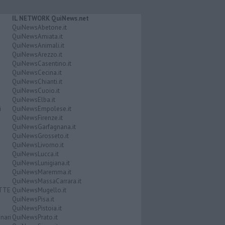
IL NETWORK QuiNews.net
QuiNewsAbetone.it
QuiNewsAmiata.it
QuiNewsAnimali.it
QuiNewsArezzo.it
QuiNewsCasentino.it
QuiNewsCecina.it
QuiNewsChianti.it
QuiNewsCuoio.it
QuiNewsElba.it
i
QuiNewsEmpolese.it
QuiNewsFirenze.it
QuiNewsGarfagnana.it
QuiNewsGrosseto.it
QuiNewsLivorno.it
QuiNewsLucca.it
QuiNewsLunigiana.it
QuiNewsMaremma.it
QuiNewsMassaCarrara.it
ATTE
QuiNewsMugello.it
QuiNewsPisa.it
QuiNewsPistoia.it
nari
QuiNewsPrato.it