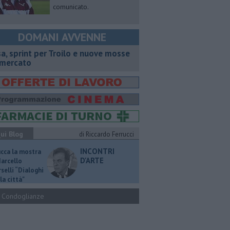
comunicato.
DOMANI AVVENNE
sa, sprint per Troilo e nuove mosse
 mercato
ui Blog
di Riccardo Ferrucci
INCONTRI
ucca la mostra
D'ARTE
Marcello
selli “Dialoghi
la città"
Condoglianze