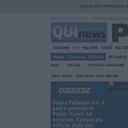
Questo sito contribuisce 
QUI
quotidiano online.
Percorso semplificat
TOSCANA
PISA
VALDERA
CUOIO
VOLTE
Home
Cronaca
Politica
Attualità
CALCI
CASCINA
CRESPINA-LORENZANA
 presidente
Stojilkovic al Rapid Bucarest, ora è ufficiale
Tutti i titoli:
Takeda co
Chiara Pellacani oro, il
padre-giornalista
Paolo: «Cuore ed
emozioni, il pezzo più
difficile della mia