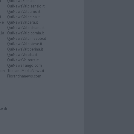
a
QuiNewsSiena.it
QuiNewsValbisenzio.it
QuiNewsValdarno.it
i
QuiNewsValdelsa.it
o e
QuiNewsValdera.it
QuiNewsValdichiana.it
lla
QuiNewsValdicornia.it
QuiNewsValdinievole.it
QuiNewsValdisieve.it
QuiNewsValtiberina.it
QuiNewsVersilia.it
QuiNewsVolterra.it
QuiNewsTango.com
Don
ToscanaMediaNews.it
Fiorentinanews.com
le di