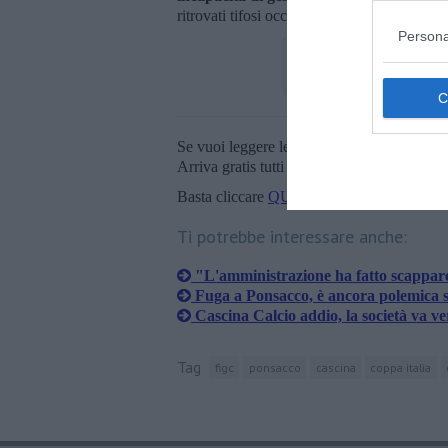
ritrovati tifosi occasionali".
Persona
Se vuoi leggere le notizie principali della T
Arriva gratis tutti i giorni alle 20:00 dirett
Basta cliccare
QUI
Ti potrebbe interessare anche:
"L'amministrazione ha fatto scappare
Fuga a Ponsacco, è ancora polemica 
Cascina Calcio addio, la società va v
Tag
figc
ponsacco
cascina
coppa italia