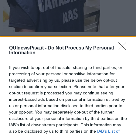
L'ispezione nel laboratorio da parte dei militari del Nas ha
portato alla sospensione dell'attività e a sanzioni
QUInewsPisa.it -
Do Not Process My Personal
amministrative per 2mila euro
Information
If you wish to opt-out of the sale, sharing to third parties, or
processing of your personal or sensitive information for
targeted advertising by us, please use the below opt-out
section to confirm your selection. Please note that after your
PISA —
Un controllo svolto dai
Carabinieri del Nas
ha portato alla
opt-out request is processed you may continue seeing
sospensione immediata di una gelateria di Marina di Pisa
,
interest-based ads based on personal information utilized by
decisa dal personale dell'unità di Sicurezza alimentare dell'Ausl
us or personal information disclosed to third parties prior to
Toscana nord ovest.
your opt-out. You may separately opt-out of the further
Durante l'ispezione nel
laboratorio
dell'attività, infatti, i militari
disclosure of your personal information by third parties on the
hanno riportato la presenza di polvere e sporco su impianti e
IAB’s list of downstream participants. This information may
attrezzature, oltre a ragnatele,
blatte e insetti
, oltre a
un topo in
also be disclosed by us to third parties on the
IAB’s List of
stato di decomposizione
in una delle trappole posizionate in