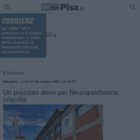
La "sfida" tra il
cameriere e il cliente
maleducato: il video
dello scambio di
banconote lanciate
sul pavimento
Indietro
,
Lunedì
ore 06:30
Attualità
01 Novembre 2021
Un prezioso dono per Neuropsichiatria
infantile