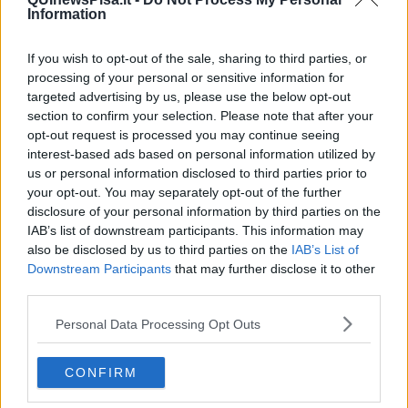
settore dei dispositivi medici, è di grande utilità. “Nei pazienti affetti
Information
da
patologie del Sistema nervoso centrale o da patologie
neuromuscolari
l’esercizio della statica eretta è importante per
If you wish to opt-out of the sale, sharing to third parties, or
promuovere l’allineamento posturale – hanno spiegato dall’Unità
processing of your personal or sensitive information for
operativa 1 dell'ospedale Stella Maris di Calambrone -, per
targeted advertising by us, please use the below opt-out
contenere l’avanzamento di eventuali retrazioni o di scoliosi, per il
section to confirm your selection. Please note that after your
mantenimento della mineralizzazione ossea e per favorire la
opt-out request is processed you may continue seeing
respirazione, la circolazione e la peristalsi intestinale".
interest-based ads based on personal information utilized by
us or personal information disclosed to third parties prior to
your opt-out. You may separately opt-out of the further
disclosure of your personal information by third parties on the
"Inoltre - è stato sottolineato -, la possibilità di mantenere la statica
IAB’s list of downstream participants. This information may
eretta f
avorisce l’interazione sociale
promuovendo un migliore
also be disclosed by us to third parties on the
IAB’s List of
sviluppo emotivo-affettivo. Gli stabilizzatori, utilizzati nei pazienti che
Downstream Participants
that may further disclose it to other
non mantengono autonomamente la postura eretta, permettono il
third parties.
mantenimento della statica per tempi lunghi riducendo
l’affaticabilità, inoltre la presenza di tavoli anteriori da lavoro
Personal Data Processing Opt Outs
permettono
l’uso degli arti superiori
anche in statica eretta. Se
utilizzati correttamente e per tempi sufficientemente lunghi
effettuano uno stretching efficace e continuativo a livello degli arti
CONFIRM
inferiori”.