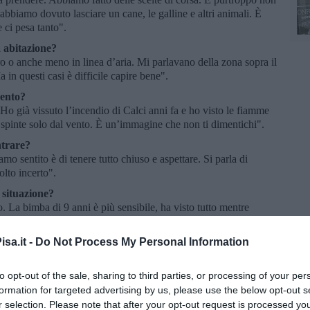
i: abbiamo dovuto lasciare un cane, le galline e altri animali. È
 ci pesa tanto".
a abitazione?
o o anche meno in linea d’aria. Mi parlavano della zona sopra il
 in questi casi è difficile capire bene".
mento?
 Ho già vissuto l’incendio di Calci anni fa e ho visto le fiamme
spinte solo dal vento. È un’immagine che non ti dimentichi".
ntrare?
o sentito è di tenere tutto chiuso e aspettare. Si parla di
olto incerto".
 situazione?
o. La bimba di 9 anni è più sensibile, ha visto tutto mentre
entre andavamo via. Anche a scuola c’è stata confusione, molti
icipo".
sa.it -
Do Not Process My Personal Information
alle fiamme?
rava neanche in macchina, con tutto chiuso. Poi abbiamo sentito
to opt-out of the sale, sharing to third parties, or processing of your per
.
formation for targeted advertising by us, please use the below opt-out s
o?
r selection. Please note that after your opt-out request is processed y