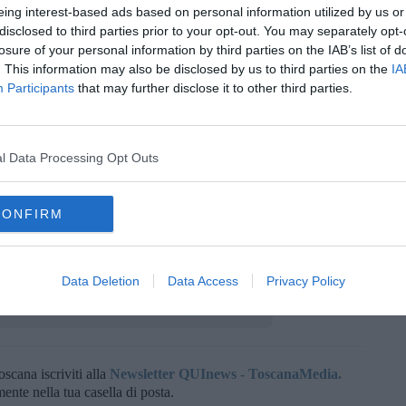
cosa succederà. Adesso pensi alla casa, agli animali rimasti lì, a
eing interest-based ads based on personal information utilized by us or
disclosed to third parties prior to your opt-out. You may separately opt-
losure of your personal information by third parties on the IAB’s list of
. This information may also be disclosed by us to third parties on the
IA
e ci fanno avvicinare, per recuperare qualcosa, almeno dai
Participants
that may further disclose it to other third parties.
più passare".
e aspettare e fidarci di chi sta lavorando. Nel mondo in cui
lla quantità di solidarietà ricevuta. Almeno una trentina di
l Data Processing Opt Outs
renze a Castiglioncello, più altre che chiedevano come dare una
to. Sapere che siamo ancora umani ai giorni nostri credo sia un
sta notte buia.".
CONFIRM
Data Deletion
Data Access
Privacy Policy
oscana iscriviti alla
Newsletter QUInews - ToscanaMedia.
amente nella tua casella di posta.