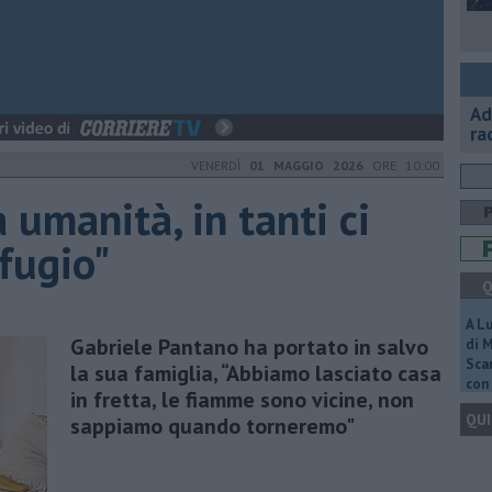
Ad
ra
VENERDÌ
01 MAGGIO 2026
ORE 10:00
a umanità, in tanti ci
fugio"
Q
A L
Gabriele Pantano ha portato in salvo
di 
Scar
la sua famiglia, “Abbiamo lasciato casa
con 
in fretta, le fiamme sono vicine, non
QUI
sappiamo quando torneremo"