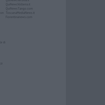
QuiNewsVersilia.it
QuiNewsVolterra.it
QuiNewsTango.com
Don
ToscanaMediaNews.it
Fiorentinanews.com
le di
zzi