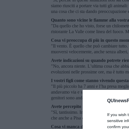
siamo riusciti a portare via tutti gli animal
una cosa che ci sta dando preoccupazione e
Quanto sono vicine le fiamme alla vostr
"Da quello che ho visto, forse un chilometr
ristorante La Valle come linea del fuoco. Ma
Cosa vi preoccupa di più in questo mo
"Il vento. È quello che può cambiare tutto.
muoversi velocemente, anche senza alberi, 
Avete indicazioni su quando potrete rie
"No, ancora niente. L’ultima cosa che abbiam
evoluzioni nelle prossime ore, ma è tutto m
I vostri figli come stanno vivendo questa
"Il più piccolo ha 7 anni e l’ha presa megli
andavamo via e si è spaventata, piangeva m
genitori sono andati a prendere i figli in ant
QUInewsPi
Avete percepito il fumo anche lontano d
"Sì, tantissimo. In certi punti non si respi
If you wish 
che anche a Pisa città si percepiva l’odore"
sensitive in
Cosa vi manca di più in questo moment
confirm you