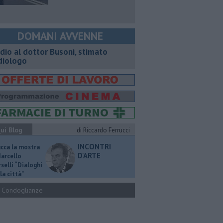
DOMANI AVVENNE
dio al dottor Busoni, stimato
diologo
ui Blog
di Riccardo Ferrucci
INCONTRI
ucca la mostra
D'ARTE
Marcello
selli “Dialoghi
la città"
Condoglianze