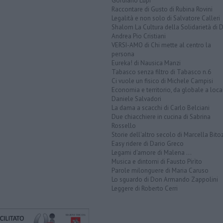
Gordiano Lupi
Raccontare di Gusto di Rubina Rovini
Legalità e non solo di Salvatore Calleri
Shalom La Cultura della Solidarietà di 
Andrea Pio Cristiani
VERSI-AMO di Chi mette al centro la
persona
Eureka! di Nausica Manzi
Tabasco senza filtro di Tabasco n.6
Ci vuole un fisico di Michele Campisi
Economia e territorio, da globale a loca
Daniele Salvadori
La dama a scacchi di Carlo Belciani
Due chiacchiere in cucina di Sabrina
Rossello
Storie dell'altro secolo di Marcella Bito
Easy ridere di Dario Greco
Legami d'amore di Malena ...
Musica e dintorni di Fausto Pirìto
Parole milonguere di Maria Caruso
Lo sguardo di Don Armando Zappolini
Leggere di Roberto Cerri