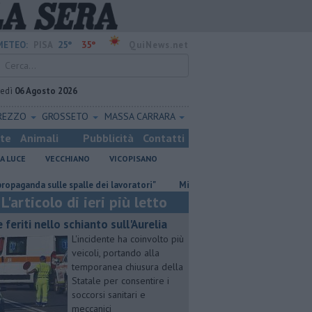
25°
35°
METEO:
PISA
QuiNews.net
vedì
06 Agosto 2026
REZZO
GROSSETO
MASSA CARRARA
ste
Animali
Pubblicità
Contatti
A LUCE
VECCHIANO
VICOPISANO
sulle spalle dei lavoratori"
Misericordie Pisane, Novi confermato pre
L'articolo di ieri più letto
e feriti nello schianto sull'Aurelia
L'incidente ha coinvolto più
veicoli, portando alla
temporanea chiusura della
Statale per consentire i
soccorsi sanitari e
meccanici