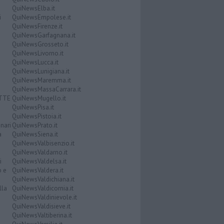
QuiNewsElba.it
i
QuiNewsEmpolese.it
QuiNewsFirenze.it
QuiNewsGarfagnana.it
QuiNewsGrosseto.it
QuiNewsLivorno.it
QuiNewsLucca.it
QuiNewsLunigiana.it
QuiNewsMaremma.it
QuiNewsMassaCarrara.it
ATTE
QuiNewsMugello.it
QuiNewsPisa.it
QuiNewsPistoia.it
nari
QuiNewsPrato.it
a
QuiNewsSiena.it
QuiNewsValbisenzio.it
QuiNewsValdarno.it
i
QuiNewsValdelsa.it
o e
QuiNewsValdera.it
QuiNewsValdichiana.it
lla
QuiNewsValdicornia.it
QuiNewsValdinievole.it
QuiNewsValdisieve.it
QuiNewsValtiberina.it