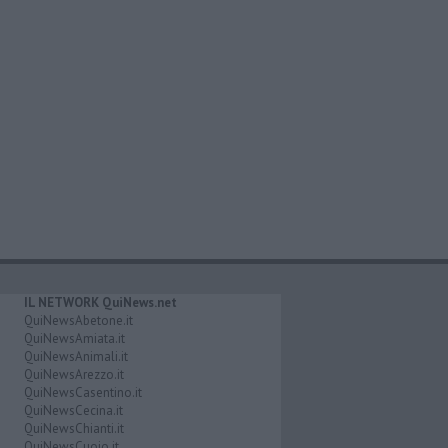
IL NETWORK QuiNews.net
QuiNewsAbetone.it
QuiNewsAmiata.it
QuiNewsAnimali.it
QuiNewsArezzo.it
QuiNewsCasentino.it
QuiNewsCecina.it
QuiNewsChianti.it
QuiNewsCuoio.it