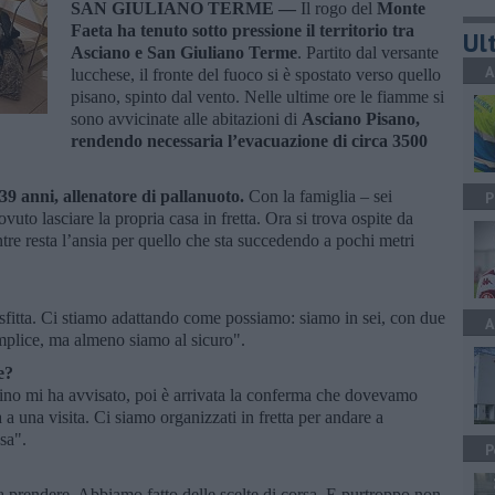
SAN GIULIANO TERME —
Il rogo del
Monte
Faeta ha tenuto sotto pressione il territorio tra
Ult
Asciano e San Giuliano Terme
. Partito dal versante
A
lucchese, il fronte del fuoco si è spostato verso quello
pisano, spinto dal vento. Nelle ultime ore le fiamme si
sono avvicinate alle abitazioni di
Asciano Pisano,
rendendo necessaria l’evacuazione di circa 3500
9 anni, allenatore di pallanuoto.
Con la famiglia – sei
P
vuto lasciare la propria casa in fretta. Ora si trova ospite da
tre resta l’ansia per quello che sta succedendo a pochi metri
sfitta. Ci stiamo adattando come possiamo: siamo in sei, con due
A
mplice, ma almeno siamo al sicuro".
e?
ino mi ha avvisato, poi è arrivata la conferma che dovevamo
a a una visita. Ci siamo organizzati in fretta per andare a
sa".
P
sa prendere. Abbiamo fatto delle scelte di corsa. E purtroppo non