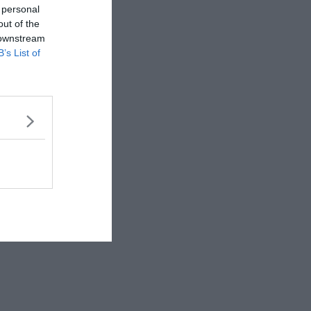
 personal
out of the
 downstream
B’s List of