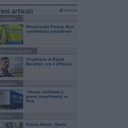
imi articoli
Vedi tutti
ttualità
Misericordie Pisane, Novi
confermato presidente
isa Sporting Club
Stojilkovic al Rapid
Bucarest, ora è ufficiale
ttualità
Takeda conferma il
piano investimenti su
Pisa
olitica
Piazza Manin, "Basta