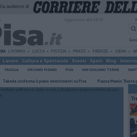
alla audience di
o
Aggiornato alle 18:45
Gio
RRA
LIVORNO
LUCCA
PISTOIA
PRATO
FIRENZE
SIENA
A
Lavoro
Cultura e Spettacolo
Eventi
Sport
Blog
Intervi
FAUGLIA
ORCIANO PISANO
PISA
SAN GIULIANO TERME
SANT
onferma il piano investimenti su Pisa
Piazza Manin, "Basta propaganda 
Tr