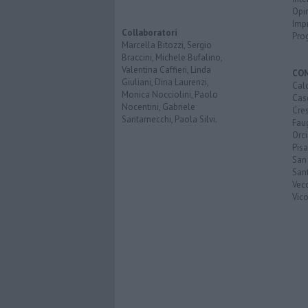
Opi
Imp
Collaboratori
Pro
Marcella Bitozzi, Sergio
Braccini, Michele Bufalino,
Valentina Caffieri, Linda
CO
Giuliani, Dina Laurenzi,
Calc
Monica Nocciolini, Paolo
Cas
Nocentini, Gabriele
Cre
Santarnecchi, Paola Silvi.
Faug
Orc
Pisa
San
San
Vec
Vic