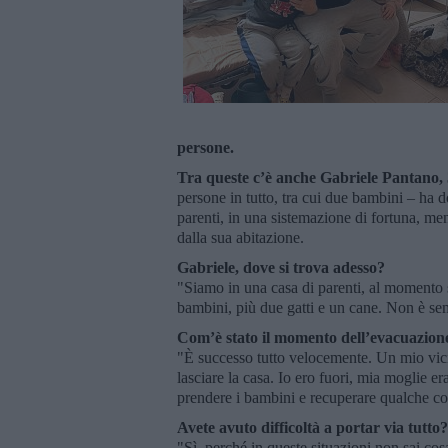
persone.
Tra queste c’è anche Gabriele Pantano, 3
persone in tutto, tra cui due bambini – ha do
parenti, in una sistemazione di fortuna, men
dalla sua abitazione.
Gabriele, dove si trova adesso?
"Siamo in una casa di parenti, al momento 
bambini, più due gatti e un cane. Non è se
Com’è stato il momento dell’evacuazion
"È successo tutto velocemente. Un mio vic
lasciare la casa. Io ero fuori, mia moglie er
prendere i bambini e recuperare qualche co
Avete avuto difficoltà a portar via tutto?
"Sì, perché in queste situazioni non sai co