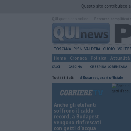
Questo sito contribuisce 
QUI
quotidiano online.
Percorso semplificat
TOSCANA
PISA
VALDERA
CUOIO
VOLTE
Home
Cronaca
Politica
Attualità
CALCI
CASCINA
CRESPINA-LORENZANA
 presidente
Stojilkovic al Rapid Bucarest, ora è ufficiale
Tutti i titoli:
Takeda c
Anche gli elefanti
soffrono il caldo
record, a Budapest
vengono rinfrescati
con getti d'acqua