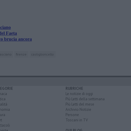
sciano
del Faeta
co brucia ancora
asciano
firenze
castiglioncello
EGORIE
RUBRICHE
naca
Le notizie di oggi
tica
Più Letti della settimana
alità
Più Letti del mese
nomia
Archivio Notizie
ura
Persone
rt
Toscani in TV
tacoli
rviste
QUI BLOG