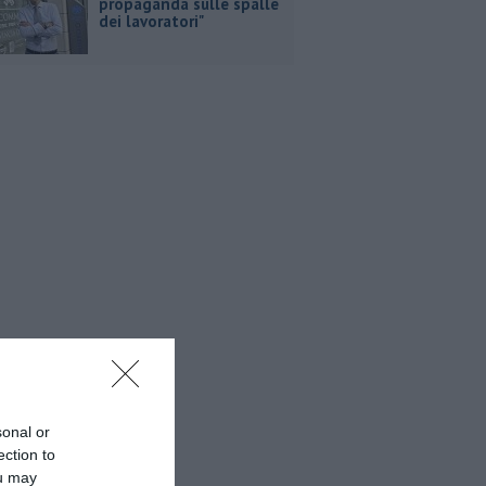
propaganda sulle spalle
dei lavoratori"
sonal or
ection to
ou may