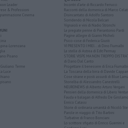
nion Leader
Incontri d'arte di Riccardo Ferrucci
rese & Professioni
Racconti della domenica di Marco Celat
grammazione Cinema
Disincantato di Adolfo Santoro
Sorridendo di Nicola Belcari
Vignaioli e vini di Nadio Stronchi
MUNI
Le pregiate penne di Pierantonio Pardi
i
Pagine allegre di Gianni Micheli
cina
Psico-cose di Federica Giusti
spina-Lorenzana
VI PRESENTO I MIEI... di Dino Fiumalbi
lia
Le stelle di Astrea di Edit Permay
iano Pisano
STORIE VISPE MA NON TROPPO DISTR
di Dario Dal Canto
 Giuliano Terme
Progettare il benessere di Erica Fiumalbi
ta Luce
La Toscana della birra di Davide Cappan
chiano
Cose strane e posti assurdi di Blue Lam
opisano
Storielba di Alessandro Canestrelli
NEURONEWS di Alberto Arturo Vergani
Pensieri della domenica di Libero Ventur
Fauda e balagan di Alfredo De Girolam
Enrico Catassi
Storie di ordinaria umanità di Nicolò Ste
Parole in viaggio di Tito Barbini
Turbative di Franco Bonciani
Lo scrittore sfigato di Enrico Guerrini e