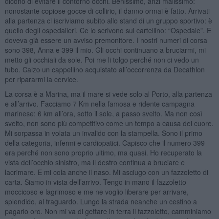
dicono di evitare il contorno occhi. Benissimo, anzi malissimo:
nonostante copiose gocce di collirio, il danno ormai è fatto. Arrivati
alla partenza ci iscriviamo subito allo stand di un gruppo sportivo: è
quello degli ospedalieri. Ce lo scrivono sul cartellino: “Ospedale”. E
doveva già essere un avviso premonitore. I nostri numeri di corsa
sono 398, Anna e 399 il mio. Gli occhi continuano a bruciarmi, mi
metto gli occhiali da sole. Poi me li tolgo perché non ci vedo un
tubo. Calzo un cappellino acquistato all’occorrenza da Decathlon
per ripararmi la cervice.
La corsa è a Marina, ma il mare si vede solo al Porto, alla partenza
e all’arrivo. Facciamo 7 Km nella famosa e ridente campagna
marinese: 6 km all’ora, sotto il sole, a passo svelto. Ma non così
svelto, non sono più competitivo come un tempo a causa del cuore.
Mi sorpassa in volata un invalido con la stampella. Sono il primo
della categoria, infermi e cardiopatici. Capisco che il numero 399
era perché non sono proprio ultimo, ma quasi. Ho recuperato la
vista dell’occhio sinistro, ma il destro continua a bruciare e
lacrimare. E mi cola anche il naso. Mi asciugo con un fazzoletto di
carta. Siamo in vista dell’arrivo. Tengo in mano il fazzoletto
moccicoso e lagrimoso e me ne voglio liberare per arrivare,
splendido, al traguardo. Lungo la strada neanche un cestino a
pagarlo oro. Non mi va di gettare in terra il fazzoletto, camminiamo