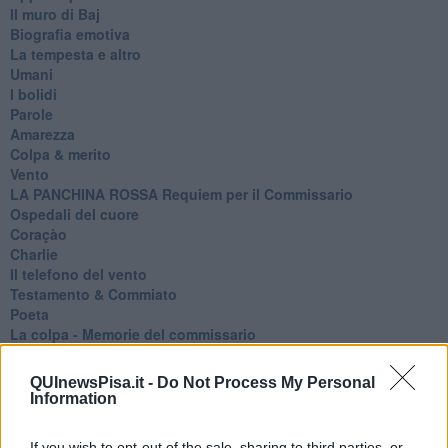
Il muro di Baj
Biografia emotiva
La tempesta e altro
Umani
I bolidi
Parole
Amarezza
Colpa & merito
Vento
​LA PANCHINA ROSSA Requiem per il Commissario
Ospedali del cuore
Coraçào
Charlie
Il telefono del vento
Testamento & Commiato
Poeta
​La colpa - Memorie del commissario
Autunno
Gracias a la vida
QUInewsPisa.it -
Do Not Process My Personal
Somnium
Information
Fly me to the moon
Hop!
If you wish to opt-out of the sale, sharing to third parties, or