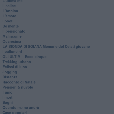
L'ultima età
Il salice
L'Annina
L'amore
I poeti
De mente
Il pensionato
Malinconie
Quaresima
LA BIONDA DI SOIANA Memorie del Celati giovane
I palloncini
GLI ULTIMI - Ecco cinque
Trekking urbano
Eclissi di luna
Jogging
Distanza
Racconto di Natale
Pensieri & nuvole
Fumo
I morti
Sogni
Quando me ne andrò
Case popolari