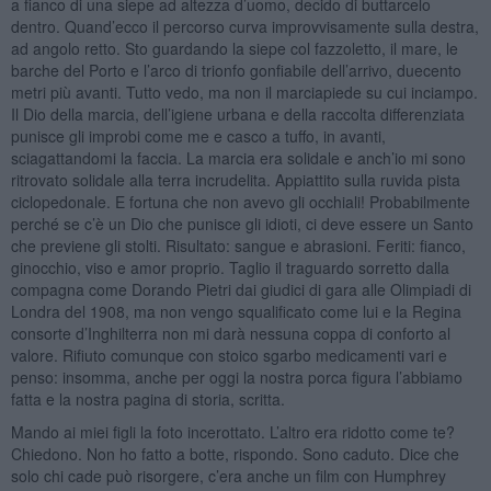
a fianco di una siepe ad altezza d’uomo, decido di buttarcelo
dentro. Quand’ecco il percorso curva improvvisamente sulla destra,
ad angolo retto. Sto guardando la siepe col fazzoletto, il mare, le
barche del Porto e l’arco di trionfo gonfiabile dell’arrivo, duecento
metri più avanti. Tutto vedo, ma non il marciapiede su cui inciampo.
Il Dio della marcia, dell’igiene urbana e della raccolta differenziata
punisce gli improbi come me e casco a tuffo, in avanti,
sciagattandomi la faccia. La marcia era solidale e anch’io mi sono
ritrovato solidale alla terra incrudelita. Appiattito sulla ruvida pista
ciclopedonale. E fortuna che non avevo gli occhiali! Probabilmente
perché se c’è un Dio che punisce gli idioti, ci deve essere un Santo
che previene gli stolti. Risultato: sangue e abrasioni. Feriti: fianco,
ginocchio, viso e amor proprio. Taglio il traguardo sorretto dalla
compagna come Dorando Pietri dai giudici di gara alle Olimpiadi di
Londra del 1908, ma non vengo squalificato come lui e la Regina
consorte d’Inghilterra non mi darà nessuna coppa di conforto al
valore. Rifiuto comunque con stoico sgarbo medicamenti vari e
penso: insomma, anche per oggi la nostra porca figura l’abbiamo
fatta e la nostra pagina di storia, scritta.
Mando ai miei figli la foto incerottato. L’altro era ridotto come te?
Chiedono. Non ho fatto a botte, rispondo. Sono caduto. Dice che
solo chi cade può risorgere, c’era anche un film con Humphrey