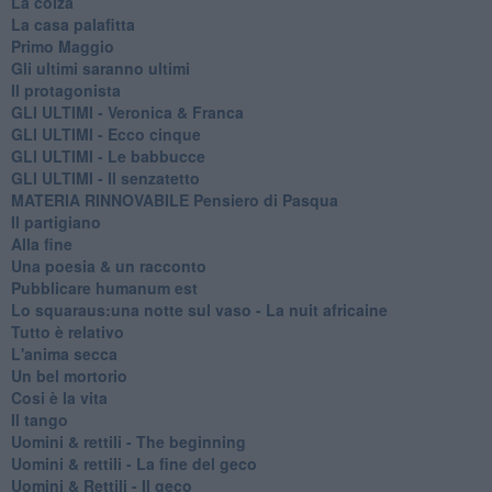
La colza
La casa palafitta
Primo Maggio
Gli ultimi saranno ultimi
Il protagonista
GLI ULTIMI - Veronica & Franca
GLI ULTIMI - Ecco cinque
GLI ULTIMI - Le babbucce
GLI ULTIMI - Il senzatetto
MATERIA RINNOVABILE Pensiero di Pasqua
Il partigiano
Alla fine
Una poesia & un racconto
Pubblicare humanum est
Lo squaraus:una notte sul vaso - La nuit africaine
Tutto è relativo
L'anima secca
Un bel mortorio
Cosi è la vita
Il tango
​Uomini & rettili - The beginning
​Uomini & rettili - La fine del geco
Uomini & Rettili - Il geco