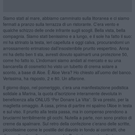
Siamo stati al mare, abbiamo camminato sulla litoranea e ci siamo
fermati a pranzo sulla terrazza di un ristorante. C’era vento e
qualche schizzo delle onde infrante sugli scogli. Bella vista, bella
compagnia. Siamo stati benissimo e a lungo, e il sole ha fatto il suo:
mi ha strinato la testa, ieri capelluta e oggi calva, procurandomi un
arrossamento erimatoso dall’insostenibile prurito vespertino. Anna
mi ha detto ben ti sta, avresti dovuto spalmarti una protezione 50,
come ho fatto io. L’indomani siamo andati al mercato e su una
bancarella di cosmetici ho visto un tubetto di crema solare a
sconto, a base di Aloe. È Aloe Vera? Ho chiesto all’uomo del banco.
Verissima, ha risposto, 2 e 80. Un affarone.
Il giorno dopo, nel pomeriggio, c’era una manifestazione podistica
solidale a Marina, la quota d’iscrizione interamente devoluta in
beneficenza alla ONLUS “Per Donare La Vita”. Si va presto, per la
maglietta omaggio. A casa, prima di partire mi spalmo l’Aloe in testa
e sul viso. Il prurito alla testa passa, ma in compenso prendono a
bruciarmi terribilmente gli occhi. Nutella a parte, non sono pratico di
creme da spalmare. Sul retro della confezione c’erano delle scritte,
piccolissime come le postille del diavolo in fondo ai contratti, che