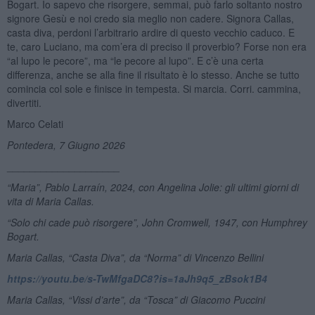
Bogart. Io sapevo che risorgere, semmai, può farlo soltanto nostro
signore Gesù e noi credo sia meglio non cadere. Signora Callas,
casta diva, perdoni l’arbitrario ardire di questo vecchio caduco. E
te, caro Luciano, ma com’era di preciso il proverbio? Forse non era
“al lupo le pecore”, ma “le pecore al lupo”. E c’è una certa
differenza, anche se alla fine il risultato è lo stesso. Anche se tutto
comincia col sole e finisce in tempesta. Si marcia. Corri. cammina,
divertiti.
Marco Celati
Pontedera, 7 Giugno 2026
____________________
“Maria”, Pablo Larraín, 2024, con Angelina Jolie: gli ultimi giorni di
vita di Maria Callas.
“Solo chi cade può risorgere”, John Cromwell, 1947, con Humphrey
Bogart.
Maria Callas, “Casta Diva”, da “Norma” di Vincenzo Bellini
https://youtu.be/s-TwMfgaDC8?is=1aJh9q5_zBsok1B4
Maria Callas,
“
Vissi d
’
arte”
, da
“
Tosca” di Giacomo Puccini