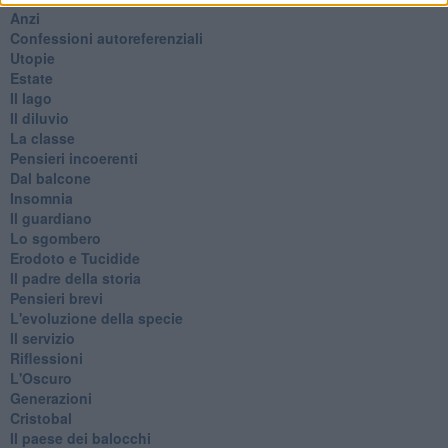
Anzi
Confessioni autoreferenziali
Utopie
Estate
Il lago
Il diluvio
La classe
Pensieri incoerenti
Dal balcone
Insomnia
Il guardiano
Lo sgombero
Erodoto e Tucidide
Il padre della storia
Pensieri brevi
L'evoluzione della specie
Il servizio
Riflessioni
L'Oscuro
Generazioni
Cristobal
Il paese dei balocchi