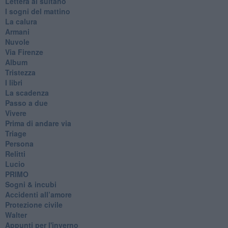
Lettera al sultano
I sogni del mattino
La calura
Armani
Nuvole
Via Firenze
Album
Tristezza
I libri
La scadenza
Passo a due
Vivere
Prima di andare via
Triage
Persona
Relitti
Lucio
PRIMO
Sogni & incubi
Accidenti all’amore
Protezione civile
Walter
Appunti per l'inverno