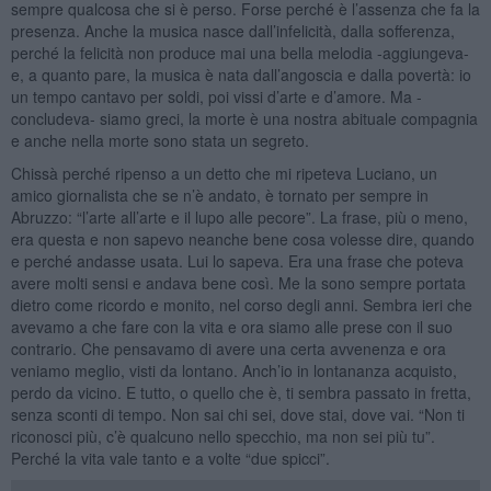
sempre qualcosa che si è perso. Forse perché è l’assenza che fa la
presenza. Anche la musica nasce dall’infelicità, dalla sofferenza,
perché la felicità non produce mai una bella melodia -aggiungeva-
e, a quanto pare, la musica è nata dall’angoscia e dalla povertà: io
un tempo cantavo per soldi, poi vissi d’arte e d’amore. Ma -
concludeva- siamo greci, la morte è una nostra abituale compagnia
e anche nella morte sono stata un segreto.
Chissà perché ripenso a un detto che mi ripeteva Luciano, un
amico giornalista che se n’è andato, è tornato per sempre in
Abruzzo: “l’arte all’arte e il lupo alle pecore”. La frase, più o meno,
era questa e non sapevo neanche bene cosa volesse dire, quando
e perché andasse usata. Lui lo sapeva. Era una frase che poteva
avere molti sensi e andava bene così. Me la sono sempre portata
dietro come ricordo e monito, nel corso degli anni. Sembra ieri che
avevamo a che fare con la vita e ora siamo alle prese con il suo
contrario. Che pensavamo di avere una certa avvenenza e ora
veniamo meglio, visti da lontano. Anch’io in lontananza acquisto,
perdo da vicino. E tutto, o quello che è, ti sembra passato in fretta,
senza sconti di tempo. Non sai chi sei, dove stai, dove vai. “Non ti
riconosci più, c’è qualcuno nello specchio, ma non sei più tu”.
Perché la vita vale tanto e a volte “due spicci”.