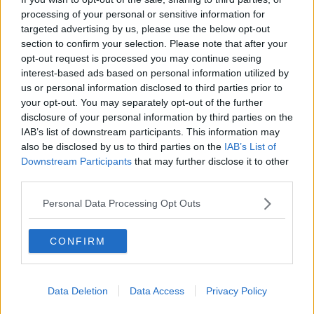
O sonho de um prisioneiro
processing of your personal or sensitive information for
Memòrias
targeted advertising by us, please use the below opt-out
Sto qui
section to confirm your selection. Please note that after your
Scrivi
opt-out request is processed you may continue seeing
Bestiario
interest-based ads based on personal information utilized by
Pillole
Veglia
us or personal information disclosed to third parties prior to
​“D” come delitto
your opt-out. You may separately opt-out of the further
D
disclosure of your personal information by third parties on the
Belle lettere
IAB’s list of downstream participants. This information may
25 Aprile
also be disclosed by us to third parties on the
IAB’s List of
Todo el bien, todo el mal
Downstream Participants
that may further disclose it to other
Silenzio
third parties.
Le parole
​L’Australiana
Personal Data Processing Opt Outs
Le stelle del jazz
Vita & morte
CONFIRM
Auguri
Moro
Passanti
Continuando, la nonna e il carretto
Data Deletion
Data Access
Privacy Policy
Metaverso smart
Fiamme