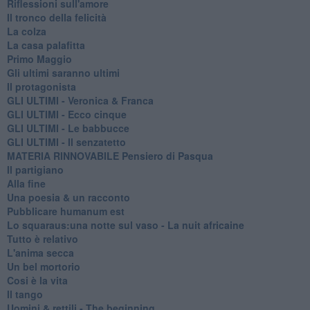
Riflessioni sull'amore
Il tronco della felicità
La colza
La casa palafitta
Primo Maggio
Gli ultimi saranno ultimi
Il protagonista
GLI ULTIMI - Veronica & Franca
GLI ULTIMI - Ecco cinque
GLI ULTIMI - Le babbucce
GLI ULTIMI - Il senzatetto
MATERIA RINNOVABILE Pensiero di Pasqua
Il partigiano
Alla fine
Una poesia & un racconto
Pubblicare humanum est
Lo squaraus:una notte sul vaso - La nuit africaine
Tutto è relativo
L'anima secca
Un bel mortorio
Cosi è la vita
Il tango
​Uomini & rettili - The beginning