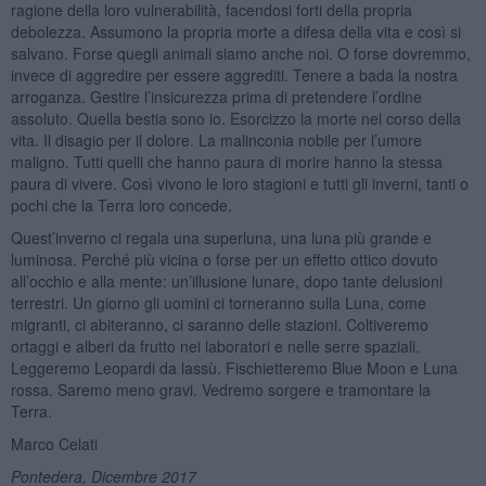
ragione della loro vulnerabilità, facendosi forti della propria
debolezza. Assumono la propria morte a difesa della vita e così si
salvano. Forse quegli animali siamo anche noi. O forse dovremmo,
invece di aggredire per essere aggrediti. Tenere a bada la nostra
arroganza. Gestire l’insicurezza prima di pretendere l’ordine
assoluto. Quella bestia sono io. Esorcizzo la morte nel corso della
vita. Il disagio per il dolore. La malinconia nobile per l’umore
maligno. Tutti quelli che hanno paura di morire hanno la stessa
paura di vivere. Così vivono le loro stagioni e tutti gli inverni, tanti o
pochi che la Terra loro concede.
Quest’inverno ci regala una superluna, una luna più grande e
luminosa. Perché più vicina o forse per un effetto ottico dovuto
all’occhio e alla mente: un’illusione lunare, dopo tante delusioni
terrestri. Un giorno gli uomini ci torneranno sulla Luna, come
migranti, ci abiteranno, ci saranno delle stazioni. Coltiveremo
ortaggi e alberi da frutto nei laboratori e nelle serre spaziali.
Leggeremo Leopardi da lassù. Fischietteremo Blue Moon e Luna
rossa. Saremo meno gravi. Vedremo sorgere e tramontare la
Terra.
Marco Celati
Pontedera, Dicembre 2017