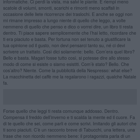
informatiche. Ci perdi la vista, ma salvi le piante. E riempi meno
scatole di volumi, smonti, scarichi e rimonti meno scaffali in
occasione delle liete ricorrenze dei traslochi. E anche se oggi non
mi rimane impresso a lungo niente di quello che leggo, a volte
nemmeno di quello che penso e dico o vorrei dire, un libro ti resta
dentro. Ti piace sapere semplicemente che l’hai letto, ricordare che
ti era piaciuto e basta. Per fortuna non sei tenuto a giustificare la
tua opinione od il gusto, non devi pensarci tanto su, né ci devi
scrivere un trattato. Così dici solamente: bello. Com’era quel libro?
Bello e basta. Magari fosse tutto così, si potesse dire allo stesso
modo di come si esiste o siamo esistiti. Com’è stato? Bello. Che
cos’altro? Niente. Come la pubblicità della Nespresso: what else?
La macchinetta del caffè me la regalarono i ragazzi, qualche Natale
fa.
Forse quello che leggi ti resta comunque addosso. Dentro.
Compensa il freddo dell’inverno e ti scalda la mente ed il cuore. Fa
di te quello che sei, come parli e come scrivi. Imitando gli autori che
ti sono piaciuti. C’è un racconto breve di Tabucchi, una lettera, una
frase che non ricordo nemmeno bene: il protagonista parla di un