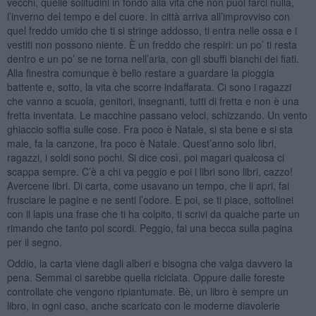
vecchi, quelle solitudini in fondo alla vita che non puoi farci nulla,
l’inverno del tempo e del cuore. In città arriva all’improvviso con
quel freddo umido che ti si stringe addosso, ti entra nelle ossa e i
vestiti non possono niente. È un freddo che respiri: un po’ ti resta
dentro e un po’ se ne torna nell’aria, con gli sbuffi bianchi dei fiati.
Alla finestra comunque è bello restare a guardare la pioggia
battente e, sotto, la vita che scorre indaffarata. Ci sono i ragazzi
che vanno a scuola, genitori, insegnanti, tutti di fretta e non è una
fretta inventata. Le macchine passano veloci, schizzando. Un vento
ghiaccio soffia sulle cose. Fra poco è Natale, si sta bene e si sta
male, fa la canzone, fra poco è Natale. Quest’anno solo libri,
ragazzi, i soldi sono pochi. Si dice così, poi magari qualcosa ci
scappa sempre. C’è a chi va peggio e poi i libri sono libri, cazzo!
Avercene libri. Di carta, come usavano un tempo, che li apri, fai
frusciare le pagine e ne senti l’odore. E poi, se ti piace, sottolinei
con il lapis una frase che ti ha colpito, ti scrivi da qualche parte un
rimando che tanto poi scordi. Peggio, fai una becca sulla pagina
per il segno.
Oddio, la carta viene dagli alberi e bisogna che valga davvero la
pena. Semmai ci sarebbe quella riciclata. Oppure dalle foreste
controllate che vengono ripiantumate. Bè, un libro è sempre un
libro, in ogni caso, anche scaricato con le moderne diavolerie