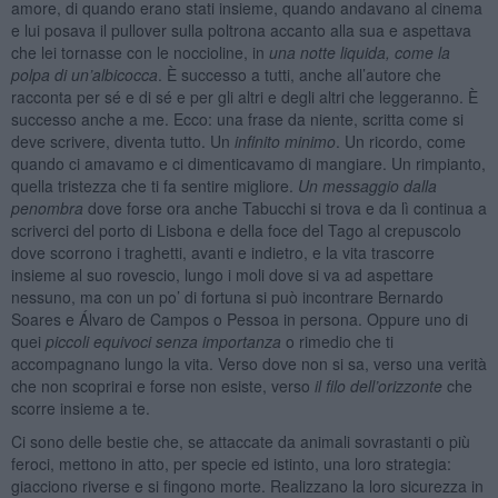
amore, di quando erano stati insieme, quando andavano al cinema
e lui posava il pullover sulla poltrona accanto alla sua e aspettava
che lei tornasse con le noccioline, in
una notte liquida, come la
polpa di un’albicocca
. È successo a tutti, anche all’autore che
racconta per sé e di sé e per gli altri e degli altri che leggeranno. È
successo anche a me. Ecco: una frase da niente, scritta come si
deve scrivere, diventa tutto. Un
infinito minimo
. Un ricordo, come
quando ci amavamo e ci dimenticavamo di mangiare. Un rimpianto,
quella tristezza che ti fa sentire migliore.
Un messaggio dalla
penombra
dove forse ora anche Tabucchi si trova e da lì continua a
scriverci del porto di Lisbona e della foce del Tago al crepuscolo
dove scorrono i traghetti, avanti e indietro, e la vita trascorre
insieme al suo rovescio, lungo i moli dove si va ad aspettare
nessuno, ma con un po’ di fortuna si può incontrare Bernardo
Soares e Álvaro de Campos o Pessoa in persona. Oppure uno di
quei
piccoli
equivoc
i senza importanza
o rimedio che ti
accompagnano lungo la vita. Verso dove non si sa, verso una verità
che non scoprirai e forse non esiste, verso
il filo dell’orizzonte
che
scorre insieme a te.
Ci sono delle bestie che, se attaccate da animali sovrastanti o più
feroci, mettono in atto, per specie ed istinto, una loro strategia:
giacciono riverse e si fingono morte. Realizzano la loro sicurezza in