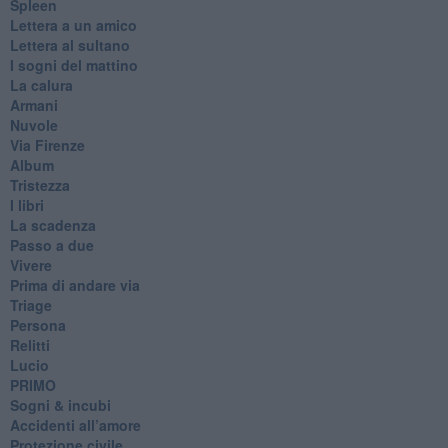
Spleen
Lettera a un amico
Lettera al sultano
I sogni del mattino
La calura
Armani
Nuvole
Via Firenze
Album
Tristezza
I libri
La scadenza
Passo a due
Vivere
Prima di andare via
Triage
Persona
Relitti
Lucio
PRIMO
Sogni & incubi
Accidenti all’amore
Protezione civile