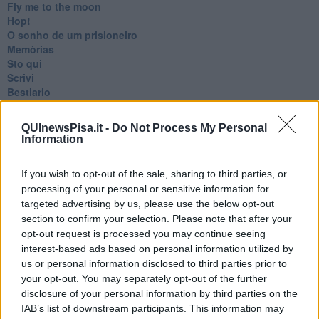
Fly me to the moon
Hop!
O sonho de um prisioneiro
Memòrias
Sto qui
Scrivi
Bestiario
Pillole
Veglia
QUInewsPisa.it -
Do Not Process My Personal
​“D” come delitto
Information
D
Belle lettere
If you wish to opt-out of the sale, sharing to third parties, or
25 Aprile
processing of your personal or sensitive information for
Todo el bien, todo el mal
targeted advertising by us, please use the below opt-out
Silenzio
Le parole
section to confirm your selection. Please note that after your
​L’Australiana
opt-out request is processed you may continue seeing
Le stelle del jazz
interest-based ads based on personal information utilized by
Vita & morte
us or personal information disclosed to third parties prior to
Auguri
your opt-out. You may separately opt-out of the further
Moro
disclosure of your personal information by third parties on the
Passanti
IAB’s list of downstream participants. This information may