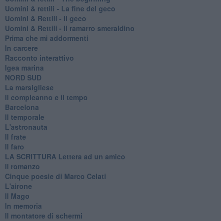
​Uomini & rettili - La fine del geco
Uomini & Rettili - Il geco
Uomini & Rettili - Il ramarro smeraldino
Prima che mi addormenti
In carcere
Racconto interattivo
Igea marina
​NORD SUD
La marsigliese
Il compleanno e il tempo
Barcelona
Il temporale
L'astronauta
Il frate
Il faro
​LA SCRITTURA Lettera ad un amico
Il romanzo
Cinque poesie di Marco Celati
L'airone
Il Mago
In memoria
Il montatore di schermi