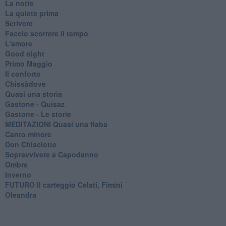
La notte
La quiete prima
Scrivere
Faccio scorrere il tempo
L'amore
Good night
Primo Maggio
Il conforto
Chissàdove
Quasi una storia
Gastone - Quisaz
Gastone - Le storie
MEDITAZIONI Quasi una fiaba
Canto minore
Don Chisciotte
Sopravvivere a Capodanno
Ombre
Inverno
FUTURO Il carteggio Celati, Fimini
Oleandra
SPIRALI Dal carteggio Celati, Fimini e ritorno
Lettere
Il vento