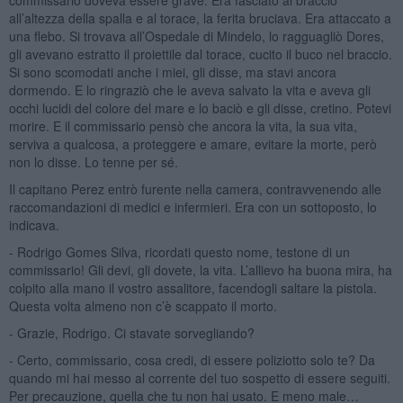
all’altezza della spalla e al torace, la ferita bruciava. Era attaccato a
una flebo. Si trovava all’Ospedale di Mindelo, lo ragguagliò Dores,
gli avevano estratto il proiettile dal torace, cucito il buco nel braccio.
Si sono scomodati anche i miei, gli disse, ma stavi ancora
dormendo. E lo ringraziò che le aveva salvato la vita e aveva gli
occhi lucidi del colore del mare e lo baciò e gli disse, cretino. Potevi
morire. E il commissario pensò che ancora la vita, la sua vita,
serviva a qualcosa, a proteggere e amare, evitare la morte, però
non lo disse. Lo tenne per sé.
Il capitano Perez entrò furente nella camera, contravvenendo alle
raccomandazioni di medici e infermieri. Era con un sottoposto, lo
indicava.
- Rodrigo Gomes Silva, ricordati questo nome, testone di un
commissario! Gli devi, gli dovete, la vita. L’allievo ha buona mira, ha
colpito alla mano il vostro assalitore, facendogli saltare la pistola.
Questa volta almeno non c’è scappato il morto.
- Grazie, Rodrigo. Ci stavate sorvegliando?
- Certo, commissario, cosa credi, di essere poliziotto solo te? Da
quando mi hai messo al corrente del tuo sospetto di essere seguiti.
Per precauzione, quella che tu non hai usato. E meno male…