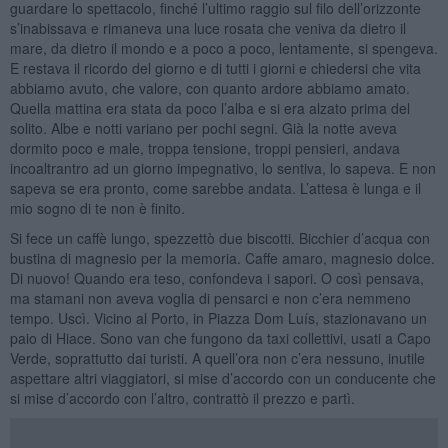
guardare lo spettacolo, finché l’ultimo raggio sul filo dell’orizzonte
s’inabissava e rimaneva una luce rosata che veniva da dietro il
mare, da dietro il mondo e a poco a poco, lentamente, si spengeva.
E restava il ricordo del giorno e di tutti i giorni e chiedersi che vita
abbiamo avuto, che valore, con quanto ardore abbiamo amato.
Quella mattina era stata da poco l’alba e si era alzato prima del
solito. Albe e notti variano per pochi segni. Già la notte aveva
dormito poco e male, troppa tensione, troppi pensieri, andava
incoaltrantro ad un giorno impegnativo, lo sentiva, lo sapeva. E non
sapeva se era pronto, come sarebbe andata. L’attesa è lunga e il
mio sogno di te non è finito.
Si fece un caffè lungo, spezzettò due biscotti. Bicchier d’acqua con
bustina di magnesio per la memoria. Caffe amaro, magnesio dolce.
Di nuovo! Quando era teso, confondeva i sapori. O così pensava,
ma stamani non aveva voglia di pensarci e non c’era nemmeno
tempo. Uscì. Vicino al Porto, in Piazza Dom Luís, stazionavano un
paio di Hiace. Sono van che fungono da taxi collettivi, usati a Capo
Verde, soprattutto dai turisti. A quell’ora non c’era nessuno, inutile
aspettare altri viaggiatori, si mise d’accordo con un conducente che
si mise d’accordo con l’altro, contrattò il prezzo e partì.