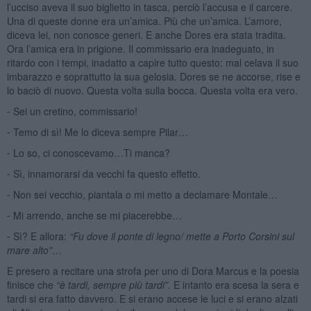
l’ucciso aveva il suo biglietto in tasca, perciò l’accusa e il carcere.
Una di queste donne era un’amica. Più che un’amica. L’amore,
diceva lei, non conosce generi. E anche Dores era stata tradita.
Ora l’amica era in prigione. Il commissario era inadeguato, in
ritardo con i tempi, inadatto a capire tutto questo: mal celava il suo
imbarazzo e soprattutto la sua gelosia. Dores se ne accorse, rise e
lo baciò di nuovo. Questa volta sulla bocca. Questa volta era vero.
⁃ Sei un cretino, commissario!
⁃ Temo di sì! Me lo diceva sempre Pilar…
⁃ Lo so, ci conoscevamo…Ti manca?
⁃ Sì, innamorarsi da vecchi fa questo effetto.
⁃ Non sei vecchio, piantala o mi metto a declamare Montale…
⁃ Mi arrendo, anche se mi piacerebbe…
⁃ Sì? E allora:
“Fu dove il ponte di legno/ mette a Porto Corsini sul
mare alto”
…
E presero a recitare una strofa per uno di Dora Marcus e la poesia
finisce che
“è tardi, sempre più tardi”.
E intanto era scesa la sera e
tardi si era fatto davvero. E si erano accese le luci e si erano alzati