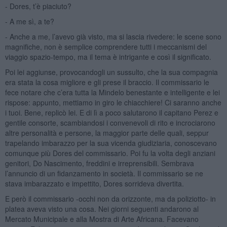
- Dores, t’è piaciuto?
- A me sì, a te?
- Anche a me, l’avevo già visto, ma si lascia rivedere: le scene sono
magnifiche, non è semplice comprendere tutti i meccanismi del
viaggio spazio-tempo, ma il tema è intrigante e così il significato.
Poi lei aggiunse, provocandogli un sussulto, che la sua compagnia
era stata la cosa migliore e gli prese il braccio. Il commissario le
fece notare che c’era tutta la Mindelo benestante e intelligente e lei
rispose: appunto, mettiamo in giro le chiacchiere! Ci saranno anche
i tuoi. Bene, replicò lei. E di lì a poco salutarono il capitano Perez e
gentile consorte, scambiandosi i convenevoli di rito e incrociarono
altre personalità e persone, la maggior parte delle quali, seppur
trapelando imbarazzo per la sua vicenda giudiziaria, conoscevano
comunque più Dores del commissario. Poi fu la volta degli anziani
genitori, Do Nascimento, freddini e irreprensibili. Sembrava
l’annuncio di un fidanzamento in società. Il commissario se ne
stava imbarazzato e impettito, Dores sorrideva divertita.
E però il commissario -occhi non da orizzonte, ma da poliziotto- in
platea aveva visto una cosa. Nei giorni seguenti andarono al
Mercato Municipale e alla Mostra di Arte Africana. Facevano