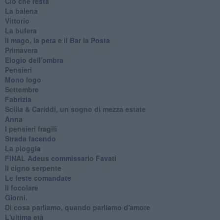
Ciò che resta
La balena
Vittorio
La bufera
Il mago, la pera e il Bar la Posta
Primavera
Elogio dell'ombra
Pensieri
Mono logo
Settembre
Fabrizia
​Scilla & Cariddi, un sogno di mezza estate
Anna
I pensieri fragili
Strada facendo
La pioggia
FINAL Adeus commissario Favati
Il cigno serpente
Le feste comandate
Il focolare
Giorni.
Di cosa parliamo, quando parliamo d'amore
L'ultima età