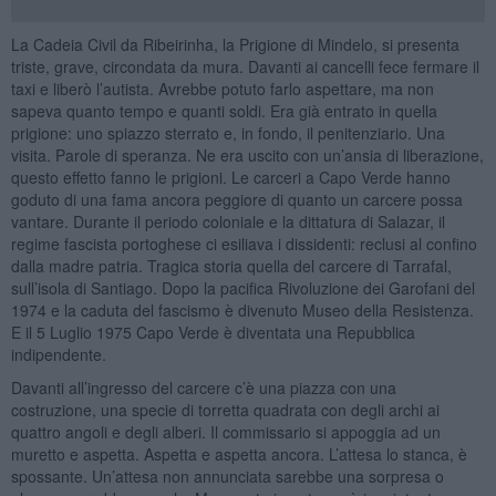
La Cadeia Civil da Ribeirinha, la Prigione di Mindelo, si presenta
triste, grave, circondata da mura. Davanti ai cancelli fece fermare il
taxi e liberò l’autista. Avrebbe potuto farlo aspettare, ma non
sapeva quanto tempo e quanti soldi. Era già entrato in quella
prigione: uno spiazzo sterrato e, in fondo, il penitenziario. Una
visita. Parole di speranza. Ne era uscito con un’ansia di liberazione,
questo effetto fanno le prigioni. Le carceri a Capo Verde hanno
goduto di una fama ancora peggiore di quanto un carcere possa
vantare. Durante il periodo coloniale e la dittatura di Salazar, il
regime fascista portoghese ci esiliava i dissidenti: reclusi al confino
dalla madre patria. Tragica storia quella del carcere di Tarrafal,
sull’isola di Santiago. Dopo la pacifica Rivoluzione dei Garofani del
1974 e la caduta del fascismo è divenuto Museo della Resistenza.
E il 5 Luglio 1975 Capo Verde è diventata una Repubblica
indipendente.
Davanti all’ingresso del carcere c’è una piazza con una
costruzione, una specie di torretta quadrata con degli archi ai
quattro angoli e degli alberi. Il commissario si appoggia ad un
muretto e aspetta. Aspetta e aspetta ancora. L’attesa lo stanca, è
spossante. Un’attesa non annunciata sarebbe una sorpresa o