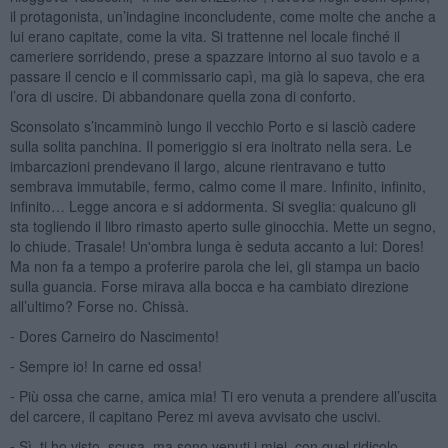
il protagonista, un’indagine inconcludente, come molte che anche a
lui erano capitate, come la vita. Si trattenne nel locale finché il
cameriere sorridendo, prese a spazzare intorno al suo tavolo e a
passare il cencio e il commissario capì, ma già lo sapeva, che era
l’ora di uscire. Di abbandonare quella zona di conforto.
Sconsolato s’incamminò lungo il vecchio Porto e si lasciò cadere
sulla solita panchina. Il pomeriggio si era inoltrato nella sera. Le
imbarcazioni prendevano il largo, alcune rientravano e tutto
sembrava immutabile, fermo, calmo come il mare. Infinito, infinito,
infinito… Legge ancora e si addormenta. Si sveglia: qualcuno gli
sta togliendo il libro rimasto aperto sulle ginocchia. Mette un segno,
lo chiude. Trasale! Un'ombra lunga è seduta accanto a lui: Dores!
Ma non fa a tempo a proferire parola che lei, gli stampa un bacio
sulla guancia. Forse mirava alla bocca e ha cambiato direzione
all’ultimo? Forse no. Chissà.
⁃ Dores Carneiro do Nascimento!
⁃ Sempre io! In carne ed ossa!
⁃ Più ossa che carne, amica mia! Ti ero venuta a prendere all’uscita
del carcere, il capitano Perez mi aveva avvisato che uscivi.
⁃ Sì, ti ho visto, scusa, ma sono venuti i miei, con quel ridicolo