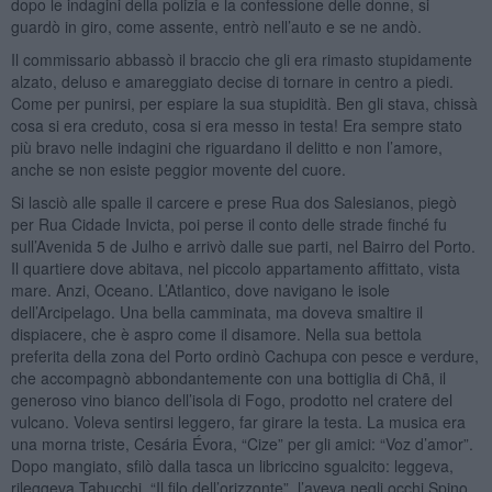
dopo le indagini della polizia e la confessione delle donne, si
guardò in giro, come assente, entrò nell’auto e se ne andò.
Il commissario abbassò il braccio che gli era rimasto stupidamente
alzato, deluso e amareggiato decise di tornare in centro a piedi.
Come per punirsi, per espiare la sua stupidità. Ben gli stava, chissà
cosa si era creduto, cosa si era messo in testa! Era sempre stato
più bravo nelle indagini che riguardano il delitto e non l’amore,
anche se non esiste peggior movente del cuore.
Si lasciò alle spalle il carcere e prese Rua dos Salesianos, piegò
per Rua Cidade Invicta, poi perse il conto delle strade finché fu
sull’Avenida 5 de Julho e arrivò dalle sue parti, nel Bairro del Porto.
Il quartiere dove abitava, nel piccolo appartamento affittato, vista
mare. Anzi, Oceano. L’Atlantico, dove navigano le isole
dell’Arcipelago. Una bella camminata, ma doveva smaltire il
dispiacere, che è aspro come il disamore. Nella sua bettola
preferita della zona del Porto ordinò Cachupa con pesce e verdure,
che accompagnò abbondantemente con una bottiglia di Chã, il
generoso vino bianco dell’isola di Fogo, prodotto nel cratere del
vulcano. Voleva sentirsi leggero, far girare la testa. La musica era
una morna triste, Cesária Évora, “Cize” per gli amici: “Voz d’amor”.
Dopo mangiato, sfilò dalla tasca un libriccino sgualcito: leggeva,
rileggeva Tabucchi, “Il filo dell’orizzonte”, l’aveva negli occhi Spino,