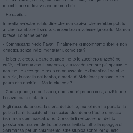
macchinone e dovevo andare con loro.
⁃ Ho capito…
In realtà avrebbe voluto dirle che non capiva, che avrebbe potuto
anche ricambiare il saluto, che sembrava volesse ignorarlo. Ma non
lo fece. Lo tenne per sé.
⁃ Commissario Nedo Favati! Finalmente ci incontriamo liberi e non
ermetici, senza indizi montaliani, come stai?
⁃ Io bene, credo, a parte quando metto lo zucchero anziché nel
caffè, nell’acqua con il magnesio, e succede sempre più spesso, e
non me ne accorgo, e resto come assente, e dimentico i nomi, e
una zia, la sorella del babbo, è morta di Alzheimer precoce, e ho
paura che anch’io… Ma te piuttosto?
⁃ Che lagnone, commissario, non sembri proprio così, anzi! Io me
la cavo, ma è stata dura…
E gli racconta ancora la storia del delitto, ma lei non ha parlato, la
polizia ha rintracciato chi ha ucciso: due donne tradite e messe
incinta da quel mascalzone. Due coltelli nel cuore, un delitto
passionale, una vendetta. Lei aveva invitato tutti alla spiaggia di
Salamansa per un chiarimento. Che stupida sono! Per questo