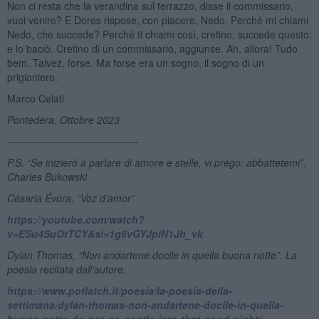
Non ci resta che la verandina sul terrazzo, disse il commissario,
vuoi venire? E Dores rispose, con piacere, Nedo. Perché mi chiami
Nedo, che succede? Perché ti chiami così, cretino, succede questo:
e lo baciò. Cretino di un commissario, aggiunse. Ah, allora! Tudo
bem. Talvez, forse. Ma forse era un sogno, il sogno di un
prigioniero.
Marco Celati
Pontedera, Ottobre 2023
-------------------------------------
P.S. “Se inizierò a parlare di amore e stelle, vi prego: abbattetemi”.
Charles Bukowski
C
ésaria
Évora, “Voz d’amor”
https://youtube.com/watch?
v=ESu4SuOtTCY&si=1g6vGYJpiN1Jh_vk
Dylan Thomas, “Non andartene docile in quella buona notte”. La
poesia recitata dall’autore.
https://www.potlatch.it/poesia/la-poesia-della-
settimana/dylan-thomas-non-andartene-docile-in-quella-
buona-notte-do-not-go-gentle-into-that-good-night/