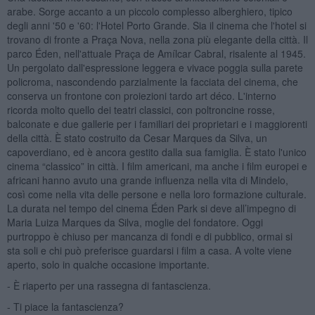
arabe. Sorge accanto a un piccolo complesso alberghiero, tipico
degli anni '50 e '60: l'Hotel Porto Grande. Sia il cinema che l'hotel si
trovano di fronte a Praça Nova, nella zona più elegante della città. Il
parco Éden, nell'attuale Praça de Amílcar Cabral, risalente al 1945.
Un pergolato dall'espressione leggera e vivace poggia sulla parete
policroma, nascondendo parzialmente la facciata del cinema, che
conserva un frontone con proiezioni tardo art déco. L'interno
ricorda molto quello dei teatri classici, con poltroncine rosse,
balconate e due gallerie per i familiari dei proprietari e i maggiorenti
della città. È stato costruito da Cesar Marques da Silva, un
capoverdiano, ed è ancora gestito dalla sua famiglia. È stato l'unico
cinema “classico” in città. I film americani, ma anche i film europei e
africani hanno avuto una grande influenza nella vita di Mindelo,
così come nella vita delle persone e nella loro formazione culturale.
La durata nel tempo del cinema Éden Park si deve all’impegno di
Maria Luiza Marques da Silva, moglie del fondatore. Oggi
purtroppo è chiuso per mancanza di fondi e di pubblico, ormai si
sta soli e chi può preferisce guardarsi i film a casa. A volte viene
aperto, solo in qualche occasione importante.
- È riaperto per una rassegna di fantascienza.
- Ti piace la fantascienza?