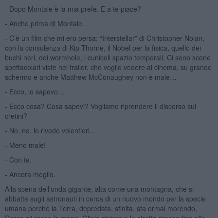
- Dopo Montale è la mia prefe. E a te piace?
- Anche prima di Montale.
- C’è un film che mi ero persa: “Interstellar” di Christopher Nolan,
con la consulenza di Kip Thorne, il Nobel per la fisica, quello dei
buchi neri, dei wormhole, i cunicoli spazio temporali. Ci sono scene
spettacolari viste nei trailer, che voglio vedere al cinema, su grande
schermo e anche Matthew McConaughey non è male…
- Ecco, lo sapevo…
- Ecco cosa? Cosa sapevi? Vogliamo riprendere il discorso sui
cretini?
- No, no, lo rivedo volentieri...
- Meno male!
- Con te.
- Ancora meglio.
Alla scena dell’onda gigante, alta come una montagna, che si
abbatte sugli astronauti in cerca di un nuovo mondo per la specie
umana perché la Terra, depredata, sfinita, sta ormai morendo,
Dores gli prese la mano. Gliela strinse e la stretta rimase fino alla