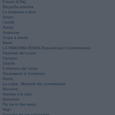
Il muro di Baj
Biografia emotiva
La tempesta e altro
Umani
I bolidi
Parole
Amarezza
Colpa & merito
Vento
​LA PANCHINA ROSSA Requiem per il Commissario
Ospedali del cuore
Coraçào
Charlie
Il telefono del vento
Testamento & Commiato
Poeta
​La colpa - Memorie del commissario
Autunno
Gracias a la vida
Somnium
Fly me to the moon
Hop!
O sonho de um prisioneiro