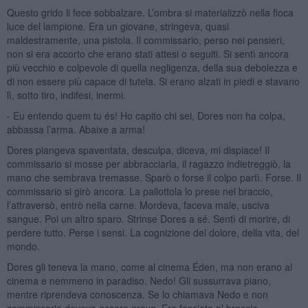
Questo grido li fece sobbalzare. L’ombra si materializzò nella fioca
luce del lampione. Era un giovane, stringeva, quasi
maldestramente, una pistola. Il commissario, perso nei pensieri,
non si era accorto che erano stati attesi o seguiti. Si sentì ancora
più vecchio e colpevole di quella negligenza, della sua debolezza e
di non essere più capace di tutela. Si erano alzati in piedi e stavano
lì, sotto tiro, indifesi, inermi.
- Eu entendo quem tu és! Ho capito chi sei, Dores non ha colpa,
abbassa l’arma. Abaixe a arma!
Dores piangeva spaventata, desculpa, diceva, mi dispiace! Il
commissario si mosse per abbracciarla, il ragazzo indietreggiò, la
mano che sembrava tremasse. Sparò o forse il colpo partì. Forse. Il
commissario si girò ancora. La pallottola lo prese nel braccio,
l’attraversò, entrò nella carne. Mordeva, faceva male, usciva
sangue. Poi un altro sparo. Strinse Dores a sé. Sentì di morire, di
perdere tutto. Perse i sensi. La cognizione del dolore, della vita, del
mondo.
Dores gli teneva la mano, come al cinema Éden, ma non erano al
cinema e nemmeno in paradiso. Nedo! Gli sussurrava piano,
mentre riprendeva conoscenza. Se lo chiamava Nedo e non
commissario doveva essere grave. Era fasciato al braccio