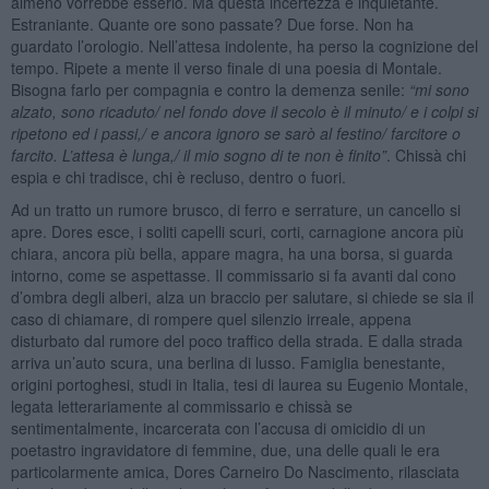
almeno vorrebbe esserlo. Ma questa incertezza è inquietante.
Estraniante. Quante ore sono passate? Due forse. Non ha
guardato l’orologio. Nell’attesa indolente, ha perso la cognizione del
tempo. Ripete a mente il verso finale di una poesia di Montale.
Bisogna farlo per compagnia e contro la demenza senile:
“mi sono
alzato, sono ricaduto/ nel fondo dove il secolo è il minuto/ e i colpi si
ripetono ed i passi,/ e ancora ignoro se sarò al festino/ farcitore o
farcito. L
’attesa è lunga,/ il mio sogno di te non è finito”
. Chissà chi
espia e chi tradisce, chi è recluso, dentro o fuori.
Ad un tratto un rumore brusco, di ferro e serrature, un cancello si
apre. Dores esce, i soliti capelli scuri, corti, carnagione ancora più
chiara, ancora più bella, appare magra, ha una borsa, si guarda
intorno, come se aspettasse. Il commissario si fa avanti dal cono
d’ombra degli alberi, alza un braccio per salutare, si chiede se sia il
caso di chiamare, di rompere quel silenzio irreale, appena
disturbato dal rumore del poco traffico della strada. E dalla strada
arriva un’auto scura, una berlina di lusso. Famiglia benestante,
origini portoghesi, studi in Italia, tesi di laurea su Eugenio Montale,
legata letterariamente al commissario e chissà se
sentimentalmente, incarcerata con l’accusa di omicidio di un
poetastro ingravidatore di femmine, due, una delle quali le era
particolarmente amica, Dores Carneiro Do Nascimento, rilasciata