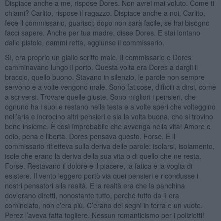
Dispiace anche a me, rispose Dores. Non avrei mai voluto. Come ti
chiami? Carlito, rispose il ragazzo. Dispiace anche a noi, Carlito,
fece il commissario, guarisci; dopo non sarà facile, se hai bisogno
facci sapere. Anche per tua madre, disse Dores. E stai lontano
dalle pistole, dammi retta, aggiunse il commissario.
Sì, era proprio un giallo scritto male. Il commissario e Dores
camminavano lungo il porto. Questa volta era Dores a dargli il
braccio, quello buono. Stavano in silenzio, le parole non sempre
servono e a volte vengono male. Sono faticose, difficili a dirsi, come
a scriversi. Trovare quelle giuste. Sono migliori i pensieri, che
ognuno ha i suoi e restano nella testa e a volte speri che volteggino
nell’aria e incrocino altri pensieri e sia la volta buona, che si trovino
bene insieme. È così improbabile che avvenga nella vita! Amore e
odio, pena e libertà. Dores pensava questo. Forse. E il
commissario rifletteva sulla deriva delle parole: isolarsi, isolamento,
isole che erano la deriva della sua vita o di quello che ne resta.
Forse. Restavano il dolore e il piacere, la fatica e la voglia di
esistere. Il vento leggero portò via quei pensieri e ricondusse i
nostri pensatori alla realtà. E la realtà era che la panchina
dov’erano diretti, nonostante tutto, perché tutto da lì era
cominciato, non c’era più. C’erano dei segni in terra e un vuoto.
Perez l’aveva fatta togliere. Nessun romanticismo per i poliziotti!