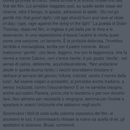
fine del film. Lui avrebbe viaggiato così, su quelle sedie rosse del
cinema, oltre il tempo, lo spazio, attraverso le stelle.
“Do not go
gentle into that good night,/ old age should burn and rave at close
of day;/ rage, rage against the dying of the light.”
La poesia di Dylan
Thomas, citata nel film, in inglese è più bella per le rime e le
assonanze. In una registrazione d’epoca l’autore la recita quasi
come una canzone, un lamento. È la profezia dolorosa, l’invettiva
terribile e meravigliosa, scritta per il padre morente. Alcuni
traducono “gentle”, con lieve, leggero, ma con la leggerezza, che fa
venire a mente Calvino, non c’entra niente: è più giusto “docile”, nel
senso di calmo, deferente, accondiscendente.
“Non andartene
docile in quella buona notte,/ i vecchi dovrebbero bruciare e
delirare al serrarsi del giorno;/ infuria, infùriati, contro il morire della
luce”
. Ad essere volgari e prosastici, si potrebbe anche tradurre, a
senso: incàzzati, contro l’oscurantismo! E ce ne sarebbe bisogno,
anche sul nostro Pianeta, prima che lo lasciamo o per non doverlo
fare. Non almeno per necessità o vergogna, semmai per l’indole a
spostare in avanti l’orizzonte che abbiamo negli occhi.
Scorrevano i titoli di coda sulla colonna ossessiva del film, si
accesero le luci, il commissario ritrasse la mano da quella di lei, gli
spettatori si alzarono. Brusii, commenti.