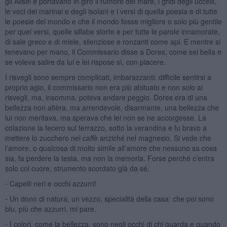
gli Alisei e portavano in giro il rumore del mare, i gridi degli uccelli,
le voci dei marinai e degli isolani e i versi di quella poesia e di tutte
le poesie del mondo e che il mondo fosse migliore o solo più gentile
per quei versi, quelle sillabe storte e per tutte le parole innamorate,
di sale greco e di miele, silenziose e ronzanti come api. E mentre si
tenevano per mano, il Commissario disse a Dores, come sei bella e
se voleva salire da lui e lei rispose sì, con piacere.
I risvegli sono sempre complicati, imbarazzanti: difficile sentirsi a
proprio agio, il commissario non era più abituato e non solo ai
risvegli, ma, insomma, poteva andare peggio. Dores era di una
bellezza non altèra, ma arrendevole, disarmante, una bellezza che
lui non meritava, ma sperava che lei non se ne accorgesse. La
colazione la fecero sul terrazzo, sotto la verandina e fu bravo a
mettere lo zucchero nel caffè anziché nel magnesio. Si vede che
l’amore, o qualcosa di molto simile all’amore che nessuno sa cosa
sia, fa perdere la testa, ma non la memoria. Forse perché c’entra
solo col cuore, strumento scordato già da sé.
⁃ Capelli neri e occhi azzurri!
⁃ Un dono di natura, un vezzo, specialità della casa: che poi sono
blu, più che azzurri, mi pare.
⁃ I colori, come la bellezza, sono negli occhi di chi guarda e quando