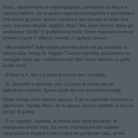
Perez, capoverdiano di origini spagnole, conosceva più lingue e
sapeva l’italiano, più di quanto sapesse il portoghese il commissario
che chiuse gli occhi, avvertì una fitta e non era solo la ferita. Era
vero, era stato stupido, leggero, forse l’età, forse l’amore, stava per
andarsene “docile” in quella buona notte. Dores respirava come se
avesse il cuore in affanno, furente. Il capitano riprese.
- Ma possibile!? Sulla stessa panchina dove era già successo la
stessa cosa, tempo fa. Peggio! Ti avevo avvertito: puoi essere un
bersaglio facile per i malintenzionati. Meu Deus! Sembra un giallo
scritto male!
- E forse lo è. Non c’è posto al mondo per i romantici…
- Sì, fai anche lo spiritoso, non c’è posto al mondo per gli
abitudinari indolenti. Specie quelli che non ascoltano consigli.
Dores chiese come stava il ragazzo. È qui in ospedale ricoverato e
piantonato, rispose Perez. Se la caverà, tentato omicidio, si farà un
bel po’ di galera.
- È un ragazzo, capitano, la pistola sarà stata del padre, la
impugnava anche male, ho avuto l’impressione che volesse
minacciarci e sfogarsi e che il colpo sia partito per caso, al mio