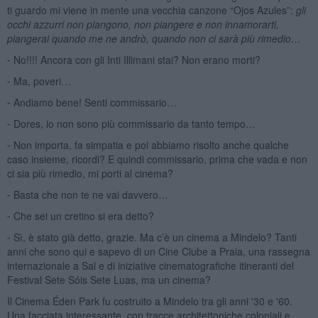
ti guardo mi viene in mente una vecchia canzone “Ojos Azules”:
gli
occhi azzurri non piangono, non piangere e non innamorarti,
piangerai quando me ne andrò, quando non ci sarà più
rimedio…
⁃ No!!!! Ancora con gli Inti Illimani stai? Non erano morti?
⁃ Ma, poveri…
⁃ Andiamo bene! Senti commissario…
⁃ Dores, io non sono più commissario da tanto tempo…
⁃ Non importa, fa simpatia e poi abbiamo risolto anche qualche
caso insieme, ricordi? E quindi commissario, prima che vada e non
ci sia più rimedio, mi porti al cinema?
⁃ Basta che non te ne vai davvero…
⁃ Che sei un cretino si era detto?
⁃ Sì, è stato già detto, grazie. Ma c’è un cinema a Mindelo? Tanti
anni che sono qui e sapevo di un Cine Clube a Praia, una rassegna
internazionale a Sal e di iniziative cinematografiche itineranti del
Festival Sete Sóis Sete Luas, ma un cinema?
Il Cinema Éden Park fu costruito a Mindelo tra gli anni '30 e '60.
Una facciata interessante, con tracce architettoniche coloniali e