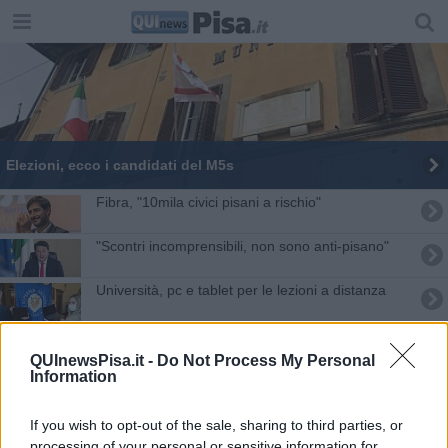
Elezioni, ecco i candidati del M5s
Fibra, "10mila civici pisani a rischio"
"Scontri incomprensibili, non sono anti-pisano"
Università, pc e tablet per le lezioni a distanza
La banda ultralarga arriva casa per casa
QUInewsPisa.it -
Do Not Process My Personal
Information
"La Repubblica siamo tutti noi. Insieme" BUON
2023
Inaugurato l'Internet Festival 2024
If you wish to opt-out of the sale, sharing to third parties, or
processing of your personal or sensitive information for