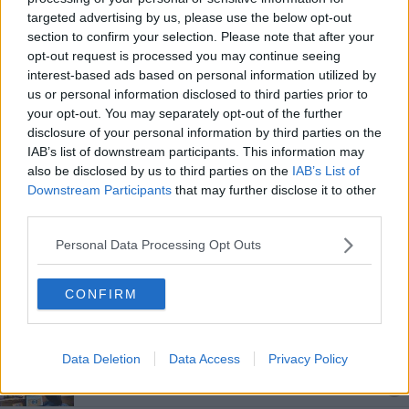
targeted advertising by us, please use the below opt-out
ICity Rank 2024: Pisa altamente digitalizzata
section to confirm your selection. Please note that after your
opt-out request is processed you may continue seeing
Servizio civile, tre posti alle Acli di Pisa
interest-based ads based on personal information utilized by
us or personal information disclosed to third parties prior to
Stem Up, così si avvicinano i giovani alla scienza
your opt-out. You may separately opt-out of the further
disclosure of your personal information by third parties on the
La festa della donna in realtà virtuale
IAB’s list of downstream participants. This information may
also be disclosed by us to third parties on the
IAB’s List of
Corsi di formazione contro il divario digitale
Downstream Participants
that may further disclose it to other
third parties.
Ateneo in fase 3 ma resta didattica a distanza
Personal Data Processing Opt Outs
La Bottega della salute apre i battenti
CONFIRM
Formazione, università promossa a pieni voti
Il Punto digitale facile apre in Municipio
Data Deletion
Data Access
Privacy Policy
Gli anziani e il digitale? Ci pensano i giovani