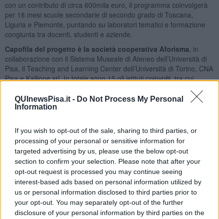
con un contributo di circa 600mila euro, il programma coinvolgerà
per 18 mesi scuole secondarie di secondo grado di Toscana,
Liguria e Piemonte, puntando su laboratori tematici e formazione
congiunta tra docenti, studenti e aziende.
Capofila del progetto è la società cooperativa Aforisma
, in
collaborazione con il Sistema Museale di Ateneo dell’Università di
Pisa, il Teaching and Learning Center dell’Università di Torino, CNA
Pisa e Kalliope srl. In totale sono 15 gli istituti coinvolti, tra cui
l’Istituto Cattaneo e il Liceo Dini di Pisa, l’IIS Pesenti di Cascina, il
Liceo XXV Aprile di Pontedera, il Liceo Buonarroti di Pisa e l’ITCG
QUInewsPisa.it -
Do Not Process My Personal
Information
Niccolini di Pomarance. L’obiettivo è chiaro: rafforzare
l’orientamento dei ragazzi verso carriere STEM (Scienza,
Tecnologia, Ingegneria e Matematica), riducendo il gender gap e
If you wish to opt-out of the sale, sharing to third parties, or
colmando il divario tra domanda e offerta nel mercato del lavoro.
processing of your personal or sensitive information for
targeted advertising by us, please use the below opt-out
section to confirm your selection. Please note that after your
opt-out request is processed you may continue seeing
“Secondo il 2030 Digital Decade Report della Commissione
interest-based ads based on personal information utilized by
europea, in Italia solo il 46% della popolazione tra i 16 e i 74
us or personal information disclosed to third parties prior to
anni possiede competenze digitali di base, contro una media
your opt-out. You may separately opt-out of the further
UE del 54%
– ha ricordato Martina Lascialfari, direttrice generale
disclosure of your personal information by third parties on the