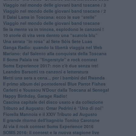
Viaggio nel mondo delle giovani band toscane / 3
​Viaggio nel mondo delle giovani band toscane / 2
Il Dalai Lama in Toscana: ecco le sue “stelle”
Viaggio nel mondo delle giovani band toscane
Se la mente va in trincea, esplodono le canzoni !
​10 storie di vita vera dentro una “scatola blu”
​Una serata “in rosa” al Sete Sóis Sete Luas
Ganga Radio: quando la libertà viaggia nel Web
Mariano: dal Salento alla conquista della Toscana
​Il Soms Palaia tra “fingerstyle” e rock contest
Soms Experience 2017: non c'è due senza tre!
​Leandro Barsotti tra canzoni e letteratura
​Metti una sera a cena... per i bambini del Rwanda
​Il primo album dei pontederesi Blue Parrot Fishes
Carletti e Youssou N'Dour dalla Toscana al Senegal
Happy Birthday, Garage Radio!
​Cascina capitale del disco usato e da collezione
Tributo ad Augusto: Omar Pedrini è “Uno di noi”
​Fiorella Mannoia e il XXIV Tributo ad Augusto
Il grande ritorno dell'itagnòlo Tonino Carotone
​Al via il rock contest Soms Experience 2016
​SOMS 2016: il contest e la nuova stagione live