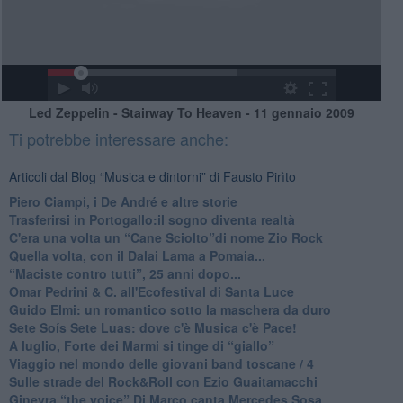
Led Zeppelin - Stairway To Heaven - 11 gennaio 2009
Ti potrebbe interessare anche:
Articoli dal Blog “Musica e dintorni” di Fausto Pirìto
​Piero Ciampi, i De André e altre storie
​Trasferirsi in Portogallo:il sogno diventa realtà
​C'era una volta un “Cane Sciolto”di nome Zio Rock
Quella volta, con il Dalai Lama a Pomaia...
​“Maciste contro tutti”, 25 anni dopo...
​Omar Pedrini & C. all'Ecofestival di Santa Luce
Guido Elmi: un romantico sotto la maschera da duro
Sete Soís Sete Luas: dove c'è Musica c'è Pace!
​A luglio, Forte dei Marmi si tinge di “giallo”
Viaggio nel mondo delle giovani band toscane / 4
Sulle strade del Rock&Roll con Ezio Guaitamacchi
​Ginevra “the voice” Di Marco canta Mercedes Sosa