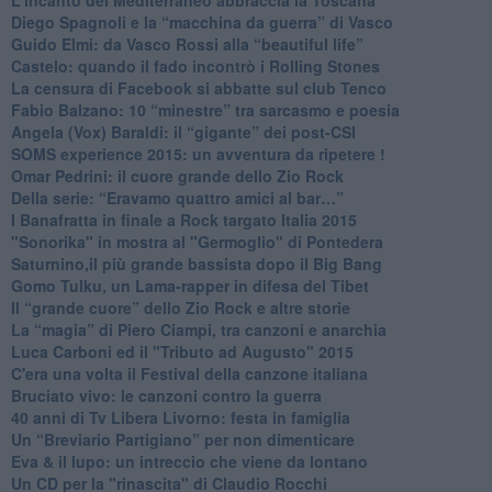
​L'incanto del Mediterraneo abbraccia la Toscana
​Diego Spagnoli e la “macchina da guerra” di Vasco
​Guido Elmi: da Vasco Rossi alla “beautiful life”
​Castelo: quando il fado incontrò i Rolling Stones
La censura di Facebook si abbatte sul club Tenco
Fabio Balzano: 10 “minestre” tra sarcasmo e poesia
Angela (Vox) Baraldi: il “gigante” dei post-CSI
​SOMS experience 2015: un avventura da ripetere !
Omar Pedrini: il cuore grande dello Zio Rock
Della serie: “Eravamo quattro amici al bar…”
I Banafratta in finale a Rock targato Italia 2015
"Sonorika" in mostra al "Germoglio" di Pontedera
​Saturnino,il più grande bassista dopo il Big Bang
​Gomo Tulku, un Lama-rapper in difesa del Tibet
​Il “grande cuore” dello Zio Rock e altre storie
La “magia” di Piero Ciampi, tra canzoni e anarchia
Luca Carboni ed il "Tributo ad Augusto" 2015
C'era una volta il Festival della canzone italiana
Bruciato vivo: le canzoni contro la guerra
40 anni di Tv Libera Livorno: festa in famiglia
Un “Breviario Partigiano” per non dimenticare
Eva & il lupo: un intreccio che viene da lontano
Un CD per la "rinascita" di Claudio Rocchi