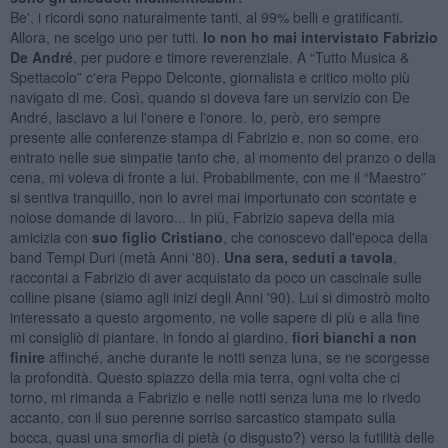
Be', i ricordi sono naturalmente tanti, al 99% belli e gratificanti.
Allora, ne scelgo uno per tutti.
Io non ho mai intervistato Fabrizio
De André
, per pudore e timore reverenziale. A “Tutto Musica &
Spettacolo” c'era Peppo Delconte, giornalista e critico molto più
navigato di me. Così, quando si doveva fare un servizio con De
André, lasciavo a lui l'onere e l'onore. Io, però, ero sempre
presente alle conferenze stampa di Fabrizio e, non so come, ero
entrato nelle sue simpatie tanto che, al momento del pranzo o della
cena, mi voleva di fronte a lui. Probabilmente, con me il “Maestro”
si sentiva tranquillo, non lo avrei mai importunato con scontate e
noiose domande di lavoro... In più, Fabrizio sapeva della mia
amicizia con
suo figlio Cristiano
, che conoscevo dall'epoca della
band Tempi Duri (metà Anni '80).
Una sera, seduti a tavola
,
raccontai a Fabrizio di aver acquistato da poco un cascinale sulle
colline pisane (siamo agli inizi degli Anni '90). Lui si dimostrò molto
interessato a questo argomento, ne volle sapere di più e alla fine
mi consigliò di piantare, in fondo al giardino,
fiori bianchi a non
finire
affinché, anche durante le notti senza luna, se ne scorgesse
la profondità. Questo spiazzo della mia terra, ogni volta che ci
torno, mi rimanda a Fabrizio e nelle notti senza luna me lo rivedo
accanto, con il suo perenne sorriso sarcastico stampato sulla
bocca, quasi una smorfia di pietà (o disgusto?) verso la futilità delle