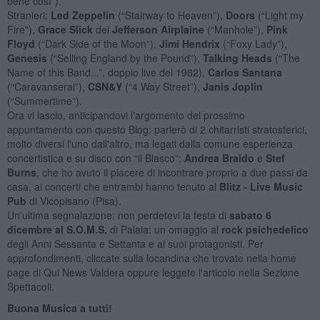
bene così”).
Stranieri:
Led Zeppelin
(“Stairway to Heaven”),
Doors
(“Light my
Fire”),
Grace Slick
dei
Jefferson Airplaine
(“Manhole”),
Pink
Floyd
(“Dark Side of the Moon”),
Jimi Hendrix
(“Foxy Lady”),
Genesis
(“Selling England by the Pound”),
Talking Heads
(“The
Name of this Band...”, doppio live del 1982),
Carlos Santana
(“Caravanserai”),
CSN&Y
(“4 Way Street”),
Janis Joplin
(“Summertime”).
Ora vi lascio, anticipandovi l'argomento del prossimo
appuntamento con questo Blog: parlerò di 2 chitarristi stratosferici,
molto diversi l'uno dall'altro, ma legati dalla comune esperienza
concertistica e su disco con “il Blasco”:
Andrea Braido
e
Stef
Burns
, che ho avuto il piacere di incontrare proprio a due passi da
casa, ai concerti che entrambi hanno tenuto al
Blitz - Live Music
Pub
di Vicopisano (Pisa).
Un'ultima segnalazione: non perdetevi la festa di
sabato 6
dicembre al S.O.M.S.
di Palaia: un omaggio al
rock psichedelico
degli Anni Sessanta e Settanta e ai suoi protagonisti. Per
approfondimenti, cliccate sulla locandina che trovate nella home
page di Qui News Valdera oppure leggete l'articolo nella Sezione
Spettacoli.
Buona Musica a tutti!