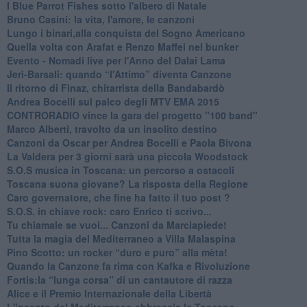
I Blue Parrot Fishes sotto l'albero di Natale
Bruno Casini: la vita, l'amore, le canzoni
​Lungo i binari,alla conquista del Sogno Americano
​Quella volta con Arafat e Renzo Maffei nel bunker
​Evento - Nomadi live per l'Anno del Dalai Lama
Jerì-Barsali: quando “l'Attimo” diventa Canzone
Il ritorno di Finaz, chitarrista della Bandabardò
Andrea Bocelli sul palco degli MTV EMA 2015
CONTRORADIO vince la gara del progetto "100 band"
Marco Alberti, travolto da un insolito destino
Canzoni da Oscar per Andrea Bocelli e Paola Bivona
La Valdera per 3 giorni sarà una piccola Woodstock
S.O.S musica in Toscana: un percorso a ostacoli
​Toscana suona giovane? La risposta della Regione
Caro governatore, che fine ha fatto il tuo post ?
S.O.S. in chiave rock: caro Enrico ti scrivo...
Tu chiamale se vuoi... Canzoni da Marciapiede!
​Tutta la magia del Mediterraneo a Villa Malaspina
​Pino Scotto: un rocker “duro e puro” alla mèta!
​Quando la Canzone fa rima con Kafka e Rivoluzione
​Fortis:la “lunga corsa” di un cantautore di razza
Alice e il Premio Internazionale della Libertà