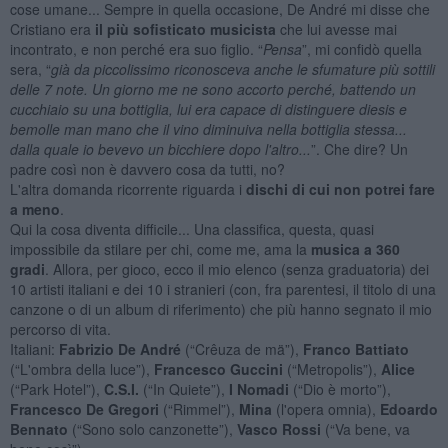
cose umane... Sempre in quella occasione, De André mi disse che
Cristiano era
il più sofisticato musicista
che lui avesse mai
incontrato, e non perché era suo figlio. “
Pensa
”, mi confidò quella
sera, “
già da piccolissimo riconosceva anche le sfumature più sottili
delle 7 note. Un giorno me ne sono accorto perché, battendo un
cucchiaio su una bottiglia, lui era capace di distinguere diesis e
bemolle man mano che il vino diminuiva nella bottiglia
stessa
...
dalla quale io bevevo un bicchiere dopo l'altro...
”. Che dire? Un
padre così non è davvero cosa da tutti, no?
L'altra domanda ricorrente riguarda i
dischi di cui non potrei fare
a meno
.
Qui la cosa diventa difficile... Una classifica, questa, quasi
impossibile da stilare per chi, come me, ama la
musica a 360
gradi
. Allora, per gioco, ecco il mio elenco (senza graduatoria) dei
10 artisti italiani e dei 10 i stranieri (con, fra parentesi, il titolo di una
canzone o di un album di riferimento) che più hanno segnato il mio
percorso di vita.
Italiani:
Fabrizio De André
(“Crêuza de mä”),
Franco Battiato
(“L'ombra della luce”),
Francesco Guccini
(“Metropolis”),
Alice
(“Park Hotel”),
C.S.I.
(“In Quiete”),
I Nomadi
(“Dio è morto”),
Francesco De Gregori
(“Rimmel”),
Mina
(l'opera omnia),
Edoardo
Bennato
(“Sono solo canzonette”),
Vasco Rossi
(“Va bene, va