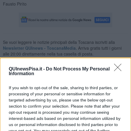
Fausto Pirìto
Se vuoi leggere le notizie principali della Toscana iscriviti alla
Newsletter QUInews - ToscanaMedia.
Arriva gratis tutti i giorni
alle 20:00 direttamente nella tua casella di posta.
Basta cliccare
QUI
QUInewsPisa.it -
Do Not Process My Personal
Information
Videogallery
If you wish to opt-out of the sale, sharing to third parties, or
processing of your personal or sensitive information for
targeted advertising by us, please use the below opt-out
section to confirm your selection. Please note that after your
opt-out request is processed you may continue seeing
interest-based ads based on personal information utilized by
us or personal information disclosed to third parties prior to
your opt-out. You may separately opt-out of the further