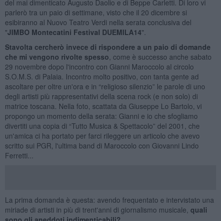
del mai dimenticato Augusto Daolio e di Beppe Carletti. Di loro vi
parlerò tra un paio di settimane, visto che il 20 dicembre si
esibiranno al Nuovo Teatro Verdi nella serata conclusiva del
"
JIMBO Montecatini Festival DUEMILA14
".
Stavolta cercherò invece di rispondere a un paio di domande
che mi vengono rivolte spesso
, come è successo anche sabato
29 novembre dopo l'incontro con Gianni Maroccolo al circolo
S.O.M.S. di Palaia. Incontro molto positivo, con tanta gente ad
ascoltare per oltre un'ora e in “religioso silenzio” le parole di uno
degli artisti più rappresentativi della scena rock (e non solo) di
matrice toscana. Nella foto, scattata da Giuseppe Lo Bartolo, vi
propongo un momento della serata: Gianni e io che sfogliamo
divertiti una copia di “Tutto Musica & Spettacolo” del 2001, che
un'amica ci ha portato per farci rileggere un articolo che avevo
scritto sui PGR, l'ultima band di Maroccolo con Giovanni Lindo
Ferretti...
La prima domanda è questa: avendo frequentato e intervistato una
miriade di artisti in più di trent'anni di giornalismo musicale,
quali
sono gli aneddoti indimenticabili?