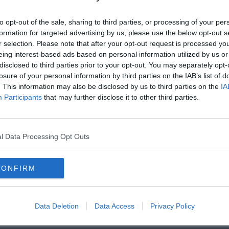
poltrona o sperare in una candidatura?".
to opt-out of the sale, sharing to third parties, or processing of your per
formation for targeted advertising by us, please use the below opt-out s
r selection. Please note that after your opt-out request is processed y
eing interest-based ads based on personal information utilized by us or
disclosed to third parties prior to your opt-out. You may separately opt-
losure of your personal information by third parties on the IAB’s list of
oscana iscriviti alla
Newsletter QUInews - ToscanaMedia.
. This information may also be disclosed by us to third parties on the
IA
amente nella tua casella di posta.
Participants
that may further disclose it to other third parties.
l Data Processing Opt Outs
Anac
enza"
o all'attacco
CONFIRM
Data Deletion
Data Access
Privacy Policy