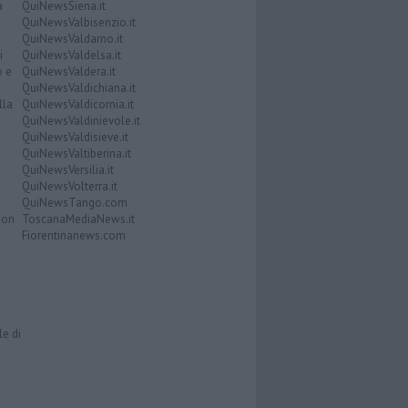
a
QuiNewsSiena.it
QuiNewsValbisenzio.it
QuiNewsValdarno.it
i
QuiNewsValdelsa.it
o e
QuiNewsValdera.it
QuiNewsValdichiana.it
lla
QuiNewsValdicornia.it
QuiNewsValdinievole.it
QuiNewsValdisieve.it
QuiNewsValtiberina.it
QuiNewsVersilia.it
QuiNewsVolterra.it
QuiNewsTango.com
Don
ToscanaMediaNews.it
Fiorentinanews.com
le di