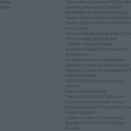
chiano
Cose strane e posti assurdi di Blue Lam
opisano
Storielba di Alessandro Canestrelli
NEURONEWS di Alberto Arturo Vergani
Pensieri della domenica di Libero Ventur
Fauda e balagan di Alfredo De Girolam
Enrico Catassi
Storie di ordinaria umanità di Nicolò Ste
Parole in viaggio di Tito Barbini
Turbative di Franco Bonciani
Lo scrittore sfigato di Enrico Guerrini e
Gordiano Lupi
Raccontare di Gusto di Rubina Rovini
Legalità e non solo di Salvatore Calleri
Shalom La Cultura della Solidarietà di 
Andrea Pio Cristiani
VERSI-AMO di Chi mette al centro la
persona
Eureka! di Nausica Manzi
Tabasco senza filtro di Tabasco n.6
Ci vuole un fisico di Michele Campisi
Economia e territorio, da globale a loca
Daniele Salvadori
La dama a scacchi di Carlo Belciani
Due chiacchiere in cucina di Sabrina
Rossello