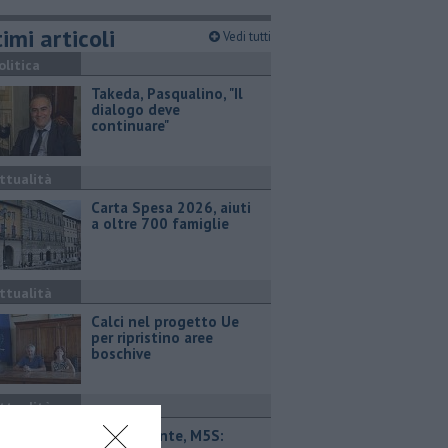
imi articoli
Vedi tutti
olitica
Takeda, Pasqualino, "Il
dialogo deve
continuare"
ttualità
Carta Spesa 2026, aiuti
a oltre 700 famiglie
ttualità
Calci nel progetto Ue
per ripristino aree
boschive
ttualità
Retiambiente, M5S: