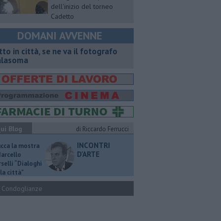
dell'inizio del torneo
Cadetto
DOMANI AVVENNE
tto in città, se ne va il fotografo
lasoma
ui Blog
di Riccardo Ferrucci
INCONTRI
ucca la mostra
D'ARTE
Marcello
selli “Dialoghi
la città"
Condoglianze