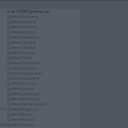
IL NETWORK QuiNews.net
QuiNewsAbetone.it
QuiNewsAmiata.it
QuiNewsAnimali.it
QuiNewsArezzo.it
QuiNewsCasentino.it
QuiNewsCecina.it
QuiNewsChianti.it
QuiNewsCuoio.it
QuiNewsElba.it
i
QuiNewsEmpolese.it
QuiNewsFirenze.it
QuiNewsGarfagnana.it
QuiNewsGrosseto.it
QuiNewsLivorno.it
QuiNewsLucca.it
QuiNewsLunigiana.it
QuiNewsMaremma.it
QuiNewsMassaCarrara.it
ATTE
QuiNewsMugello.it
QuiNewsPisa.it
QuiNewsPistoia.it
nari
QuiNewsPrato.it