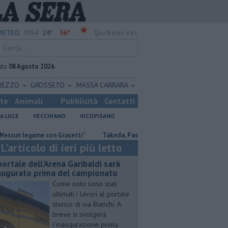
24°
36°
METEO:
PISA
QuiNews.net
ato
08 Agosto 2026
REZZO
GROSSETO
MASSA CARRARA
ste
Animali
Pubblicità
Contatti
A LUCE
VECCHIANO
VICOPISANO
legame con Giacetti"
Takeda, Pasqualino, "Il dialogo deve continuare"
L'articolo di ieri più letto
 portale dell'Arena Garibaldi sarà
augurato prima del campionato
Come noto sono stati
ultimati i lavori al portale
storico di via Bianchi. A
breve si svolgerà
l'inaugurazione prima