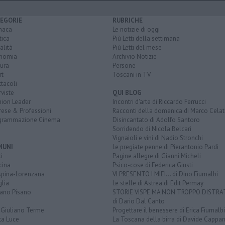
EGORIE
RUBRICHE
naca
Le notizie di oggi
tica
Più Letti della settimana
alità
Più Letti del mese
nomia
Archivio Notizie
ura
Persone
rt
Toscani in TV
tacoli
rviste
QUI BLOG
nion Leader
Incontri d'arte di Riccardo Ferrucci
rese & Professioni
Racconti della domenica di Marco Celat
grammazione Cinema
Disincantato di Adolfo Santoro
Sorridendo di Nicola Belcari
Vignaioli e vini di Nadio Stronchi
MUNI
Le pregiate penne di Pierantonio Pardi
i
Pagine allegre di Gianni Micheli
cina
Psico-cose di Federica Giusti
spina-Lorenzana
VI PRESENTO I MIEI... di Dino Fiumalbi
lia
Le stelle di Astrea di Edit Permay
iano Pisano
STORIE VISPE MA NON TROPPO DISTR
di Dario Dal Canto
 Giuliano Terme
Progettare il benessere di Erica Fiumalbi
ta Luce
La Toscana della birra di Davide Cappan