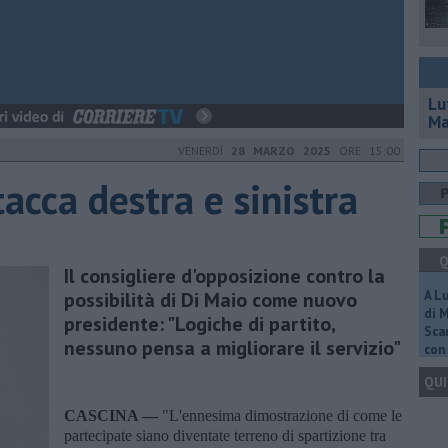
Lu
Ma
VENERDÌ
28 MARZO 2025
ORE 15:00
tacca destra e sinistra
Q
Il consigliere d'opposizione contro la
possibilità di Di Maio come nuovo
A L
di 
presidente: "Logiche di partito,
Scar
nessuno pensa a migliorare il servizio"
con 
QUI
CASCINA —
"L'ennesima dimostrazione di come le
partecipate siano diventate terreno di spartizione tra