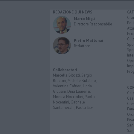
REDAZIONE QUI NEWS
CAT
Cro
Marco Migli
Poli
Direttore Responsabile
Attu
Eco
Cult
Pietro Mattonai
Spo
Redattore
Spet
Inte
Opi
Imp
Collaboratori
Pro
Marcella Bitozzi, Sergio
Braccini, Michele Bufalino,
Valentina Caffieri, Linda
CO
Giuliani, Dina Laurenzi,
Calc
Monica Nocciolini, Paolo
Cas
Nocentini, Gabriele
Cre
Santarnecchi, Paola Silvi.
Faug
Orc
Pisa
San
San