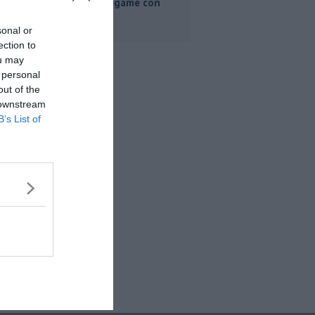
"Nessun legame con
Giacetti"
sonal or
ection to
ou may
 personal
out of the
 downstream
B’s List of