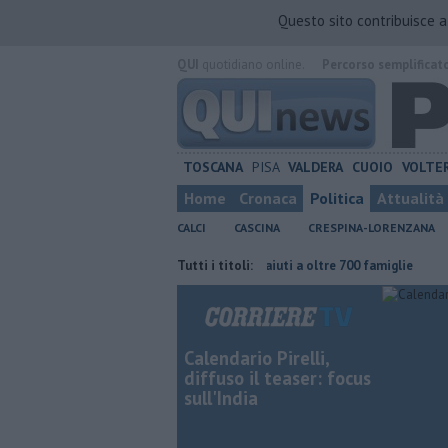
Questo sito contribuisce 
QUI
quotidiano online.
Percorso semplificat
TOSCANA
PISA
VALDERA
CUOIO
VOLTE
Home
Cronaca
Politica
Attualità
CALCI
CASCINA
CRESPINA-LORENZANA
e continuare"
Carta Spesa 2026, aiuti a oltre 700 famiglie
Tutti i titoli:
Calci ne
Calendario Pirelli,
diffuso il teaser: focus
sull'India