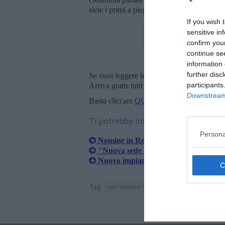
siete i primi a piegarvi per conservare una 
If you wish 
sensitive in
confirm you
continue se
information 
further disc
Se vuoi leggere le notizie principali della T
participants
Arriva gratis tutti i giorni alle 20:00 dirett
Downstream 
Basta cliccare
QUI
Ti potrebbe interessare anche:
Persona
Nomine in Retiambiente, esposto all'
"Nuova sede Geofor, manca traspar
Nuovo impianto di compostaggio, Roll
Tag
san giuliano terme
partito democratico