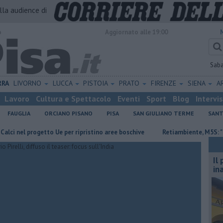
alla audience di
o
Aggiornato alle 19:00
Sab
RRA
LIVORNO
LUCCA
PISTOIA
PRATO
FIRENZE
SIENA
A
Lavoro
Cultura e Spettacolo
Eventi
Sport
Blog
Intervi
FAUGLIA
ORCIANO PISANO
PISA
SAN GIULIANO TERME
SANT
l progetto Ue per ripristino aree boschive
Retiambiente, M5S: "Nessun 
Il
in