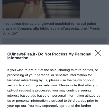
Il concorso dedicato ai giovani musicisti torna sul palco
grazie al Comune, alla biblioteca e all'associazione "Presto
Volando"
QUInewsPisa.it -
Do Not Process My Personal
Information
CASCINA —
Estate a suon di musica per Cascina, che si prepara
ad accogliere sul palco dal 2 al 5 Luglio la quarta edizione del
If you wish to opt-out of the sale, sharing to third parties, or
Premio Toscana Città di Cascina
, iniziativa che ha il contributo
processing of your personal or sensitive information for
del Comune e la collaborazione della biblioteca "Peppino
targeted advertising by us, please use the below opt-out
Impastato" e dell'associazione "Presto Volando Arte in movimento".
section to confirm your selection. Please note that after your
Sotto la prestigiosa
direzione artistica del maestro Daniel
opt-out request is processed you may continue seeing
Rivera
, il concorso è un’occasione unica di confronto per talenti
interest-based ads based on personal information utilized by
provenienti da tutto il mondo. L'edizione del 2026 si articola in tre
us or personal information disclosed to third parties prior to
categorie principali:
pianoforte per giovani pianisti fino a 25
your opt-out. You may separately opt-out of the further