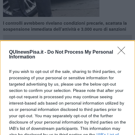
I controlli avrebbero rivelano condizioni precarie, scattata la
sospensione immediata dell’attività e 3.000 euro di sanzioni
QUInewsPisa.it -
Do Not Process My Personal
Information
PISA —
Intervento deciso dei
Carabinieri del Nas in un ristorante
If you wish to opt-out of the sale, sharing to third parties, or
cittadino
, dove un’ispezione igienico-sanitaria avrebbe portato alla
processing of your personal or sensitive information for
sospensione immediata dell’attività e all’elevazione di una
targeted advertising by us, please use the below opt-out
sanzione amministrativa da 3.000 euro
. Il locale, secondo quanto
section to confirm your selection. Please note that after your
accertato dai militari nell’ambito dei controlli sulla sicurezza
alimentare, versava in condizioni critiche: sporco diffuso, residui di
opt-out request is processed you may continue seeing
lavorazione sui pavimenti e nei frigoriferi, incrostazioni di unto sulle
interest-based ads based on personal information utilized by
attrezzature.
us or personal information disclosed to third parties prior to
your opt-out. You may separately opt-out of the further
A seguito della segnalazione, l’Azienda Usl Toscana Nord
disclosure of your personal information by third parties on the
Ovest ha disposto il blocco totale delle operazioni di
IAB’s list of downstream participants. This information may
preparazione e somministrazione degli alimenti
, a tutela della
also be disclosed by us to third parties on the
IAB’s List of