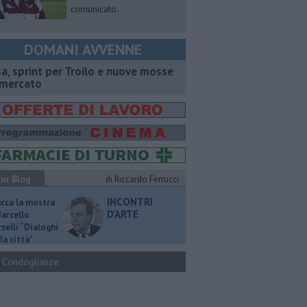
comunicato.
DOMANI AVVENNE
sa, sprint per Troilo e nuove mosse
 mercato
ui Blog
di Riccardo Ferrucci
INCONTRI
ucca la mostra
D'ARTE
Marcello
selli “Dialoghi
la città"
Condoglianze