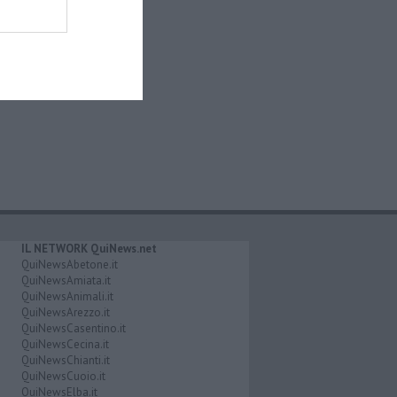
IL NETWORK QuiNews.net
QuiNewsAbetone.it
QuiNewsAmiata.it
QuiNewsAnimali.it
QuiNewsArezzo.it
QuiNewsCasentino.it
QuiNewsCecina.it
QuiNewsChianti.it
QuiNewsCuoio.it
QuiNewsElba.it