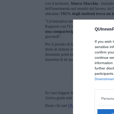
con il territorio,
Marco Macchia
- iniziat
dell'inserimento nel mondo del lavoro, tra l
altissime:
l'81% degli studenti trova un 
"Un'iniziativa molto valida e veramente cent
Rapporti con l'Università,
Frida Scarpa
- 
QUInewsPi
una compartecipazione dell'amministraz
giovanili".
If you wish 
Per il premio di laurea potranno presentare 
sensitive in
titolo di dottore magistrale in Strategia,
confirm you
domanda potrà essere inviata
entro il 31 
continue se
massima di tre pagine. Tutte le informazion
information 
further disc
participants
Downstream 
Se vuoi leggere le notizie principali della T
Arriva gratis tutti i giorni alle 20:00 dirett
Persona
Basta cliccare
QUI