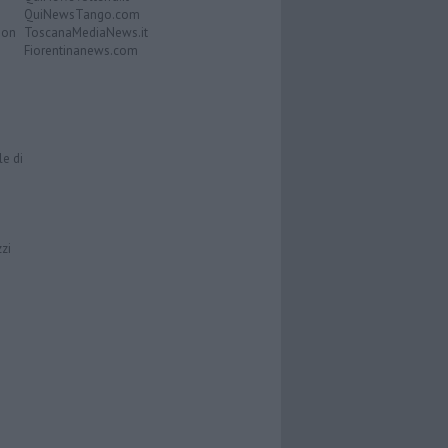
QuiNewsTango.com
Don
ToscanaMediaNews.it
Fiorentinanews.com
le di
zzi