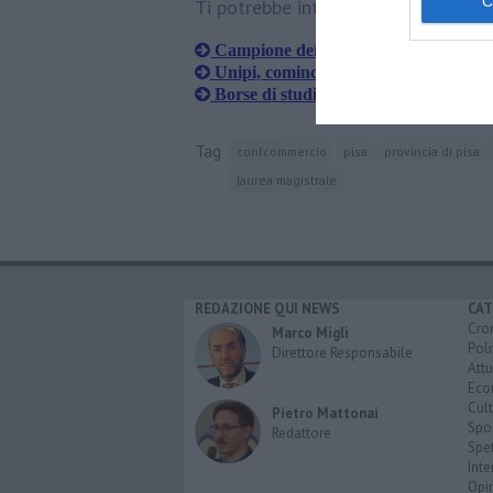
Ti potrebbe interessare anche:
Campione dei 10mila metri si laurea 
Unipi, comincia l'anno accademico n
Borse di studio per gli studenti rifugia
Tag
confcommercio
pisa
provincia di pisa
laurea magistrale
REDAZIONE QUI NEWS
CAT
Cro
Marco Migli
Poli
Direttore Responsabile
Attu
Eco
Cult
Pietro Mattonai
Spo
Redattore
Spet
Inte
Opi