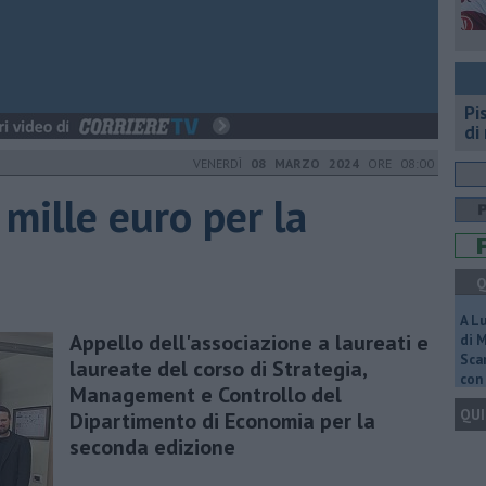
Pi
di
VENERDÌ
08 MARZO 2024
ORE 08:00
mille euro per la
Q
A L
Appello dell'associazione a laureati e
di 
Scar
laureate del corso di Strategia,
con 
Management e Controllo del
QUI
Dipartimento di Economia per la
seconda edizione