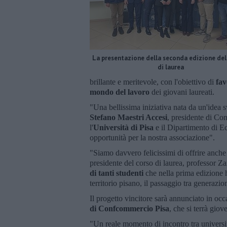
La presentazione della seconda edizione de
di laurea
brillante e meritevole, con l'obiettivo di
fav
mondo del lavoro
dei giovani laureati.
"Una bellissima iniziativa nata da un'idea 
Stefano Maestri Accesi
, presidente di Co
l'
Università di Pisa
e il Dipartimento di E
opportunità per la nostra associazione".
"Siamo davvero felicissimi di offrire anche 
presidente del corso di laurea, professor Z
di tanti studenti
che nella prima edizione h
territorio pisano, il passaggio tra generazion
Il progetto vincitore sarà annunciato in oc
di Confcommercio Pisa
, che si terrà gio
"Un reale momento di incontro tra universit