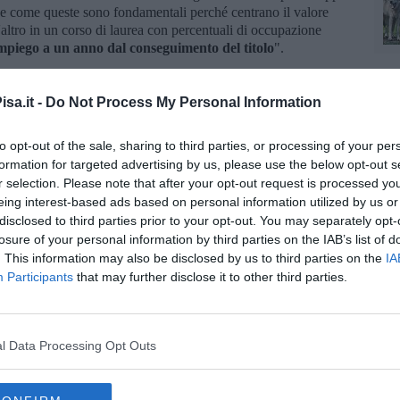
ive come queste sono fondamentali perché centrano il valore
'altro in un corso di laurea con percentuali di occupazione
impiego a un anno dal conseguimento del titolo
".
rata sull'imprenditoria giovanile - ha concluso l'assessora ai
stiamo pensando a una futura cooperazione che possa prevedere
sa.it -
Do Not Process My Personal Information
ione con stanziamento di risorse
in favore delle politiche
to opt-out of the sale, sharing to third parties, or processing of your per
la propria candidatura tutti i laureati che hanno conseguito il
formation for targeted advertising by us, please use the below opt-out s
 Management e Controllo tra Gennaio 2023 e Marzo 2024. La
r selection. Please note that after your opt-out request is processed y
Marzo
, inviando un estratto della propria tesi della lunghezza
eing interest-based ads based on personal information utilized by us or
i sono disponibili sul sito di Confcommercio Pisa.
disclosed to third parties prior to your opt-out. You may separately opt-
losure of your personal information by third parties on the IAB’s list of
. This information may also be disclosed by us to third parties on the
IA
Participants
that may further disclose it to other third parties.
oscana iscriviti alla
Newsletter QUInews - ToscanaMedia.
amente nella tua casella di posta.
l Data Processing Opt Outs