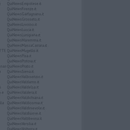
i
QuiNewsEmpolese.it
QuiNewsFirenze.it
QuiNewsGarfagnana.it
QuiNewsGrosseto.it
QuiNewsLivorno.it
QuiNewsLucca.it
QuiNewsLunigiana.it
QuiNewsMaremma.it
QuiNewsMassaCarrara.it
ATTE
QuiNewsMugello.it
QuiNewsPisa.it
QuiNewsPistoia.it
nari
QuiNewsPrato.it
a
QuiNewsSiena.it
QuiNewsValbisenzio.it
QuiNewsValdarno.it
i
QuiNewsValdelsa.it
o e
QuiNewsValdera.it
QuiNewsValdichiana.it
lla
QuiNewsValdicornia.it
QuiNewsValdinievole.it
QuiNewsValdisieve.it
QuiNewsValtiberina.it
QuiNewsVersilia.it
QuiNewsVolterra.it