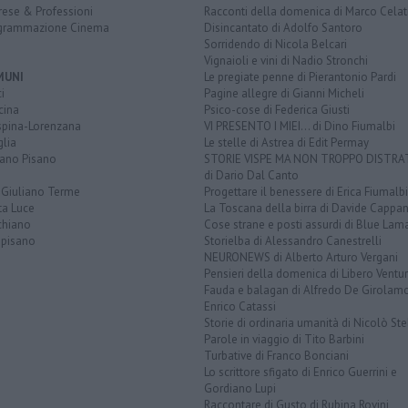
rese & Professioni
Racconti della domenica di Marco Celat
grammazione Cinema
Disincantato di Adolfo Santoro
Sorridendo di Nicola Belcari
Vignaioli e vini di Nadio Stronchi
MUNI
Le pregiate penne di Pierantonio Pardi
i
Pagine allegre di Gianni Micheli
cina
Psico-cose di Federica Giusti
spina-Lorenzana
VI PRESENTO I MIEI... di Dino Fiumalbi
lia
Le stelle di Astrea di Edit Permay
iano Pisano
STORIE VISPE MA NON TROPPO DISTR
di Dario Dal Canto
 Giuliano Terme
Progettare il benessere di Erica Fiumalbi
ta Luce
La Toscana della birra di Davide Cappan
chiano
Cose strane e posti assurdi di Blue Lam
opisano
Storielba di Alessandro Canestrelli
NEURONEWS di Alberto Arturo Vergani
Pensieri della domenica di Libero Ventur
Fauda e balagan di Alfredo De Girolam
Enrico Catassi
Storie di ordinaria umanità di Nicolò Ste
Parole in viaggio di Tito Barbini
Turbative di Franco Bonciani
Lo scrittore sfigato di Enrico Guerrini e
Gordiano Lupi
Raccontare di Gusto di Rubina Rovini