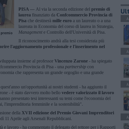
PISA —
Al via la seconda edizione del
premio di
Ult
laurea
finanziato da
Confcommercio Provincia di
A
Pisa
che destinerà
mille euro
a un laureato o a una
laureata in Economia del corso di laurea in Strategia,
Management
e Controllo dell'Università di Pisa.
l premio
Il riconoscimento andrà alla tesi considerata più
orire l'aggiornamento professionale e l'inserimento nel
A
sviluppata insieme al professor
Vincenzo Zarone
- ha spiegato
nfcommercio Provincia di Pisa - una
partnership
con
conomia che rappresenta un grande orgoglio e una grande
A
quest'anno un'opportunità ai nostri studenti - ha aggiunto il
arone - è stato davvero molto bello
vedere valorizzato il lavoro
anno presentato tesi interessanti su temi come l'economia del
i, l'imprenditoria femminile e la sostenibilità".
casione della
XVII edizione del Premio Giovani Imprenditori
A
vedì 11 Aprile agli Arsenali Repubblicani.
à e lavoro - ha commentato il delegato del rettore per i Rapporti