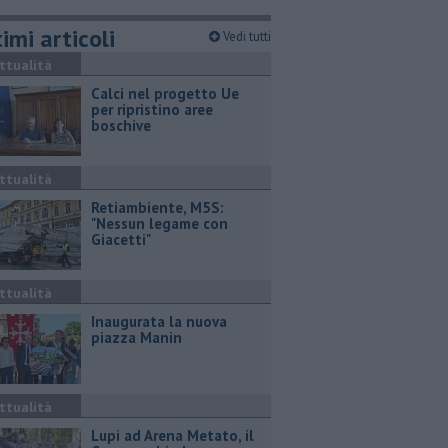
imi articoli
Vedi tutti
ttualità
Calci nel progetto Ue
per ripristino aree
boschive
ttualità
Retiambiente, M5S:
"Nessun legame con
Giacetti"
ttualità
Inaugurata la nuova
piazza Manin
ttualità
Lupi ad Arena Metato, il