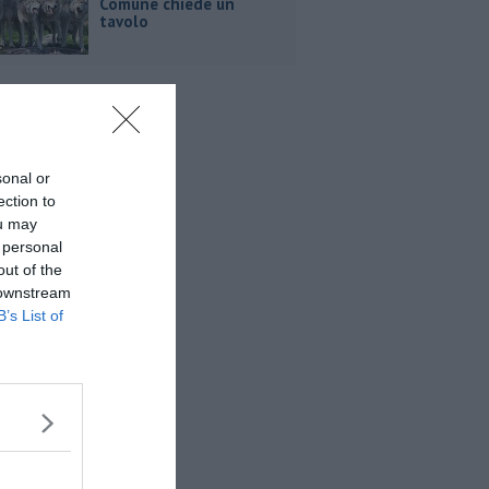
Comune chiede un
tavolo
sonal or
ection to
ou may
 personal
out of the
 downstream
B’s List of