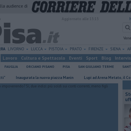
alla audience di
o
Aggiornato alle 15:15
Vene
RRA
LIVORNO
LUCCA
PISTOIA
PRATO
FIRENZE
SIENA
A
Lavoro
Cultura e Spettacolo
Eventi
Sport
Blog
Intervi
FAUGLIA
ORCIANO PISANO
PISA
SAN GIULIANO TERME
SANT
Inaugurata la nuova piazza Manin
Lupi ad Arena Metato, il Comune chi
St
uff