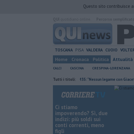
Questo sito contribuisce 
QUI
quotidiano online.
Percorso semplificat
TOSCANA
PISA
VALDERA
CUOIO
VOLTE
Home
Cronaca
Politica
Attualità
CALCI
CASCINA
CRESPINA-LORENZANA
o aree boschive
Retiambiente, M5S: "Nessun legame con Giacetti"
Tutti i titoli:
Ci stiamo
impoverendo? Sì, due
indizi: più soldi sui
conti correnti, meno
figli