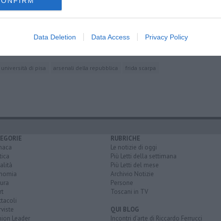
CONFIRM
a Pisa
umero 680
Data Deletion
Data Access
Privacy Policy
ti
università di pisa
arsenali della repubblica
frida scarpa
EGORIE
RUBRICHE
naca
Le notizie di oggi
tica
Più Letti della settimana
alità
Più Letti del mese
nomia
Archivio Notizie
ura
Persone
rt
Toscani in TV
tacoli
rviste
QUI BLOG
nion Leader
Incontri d'arte di Riccardo Ferrucci