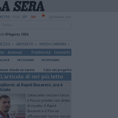
25°
36°
METEO:
PISA
QuiNews.net
rdì
07 Agosto 2026
REZZO
GROSSETO
MASSA CARRARA
ste
Animali
Pubblicità
Contatti
A LUCE
VECCHIANO
VICOPISANO
ede un tavolo
Calci nel progetto Ue per ripristino aree boschive
R
L'articolo di ieri più letto
ojilkovic al Rapid Bucarest, ora è
iciale
L'attaccante svizzero lascia
il Pisa in prestito con diritto
di riscatto. Il Rapid
Bucarest e il Pisa ne
ufficializzanl l'arrivo con un