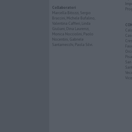
Imp
Collaboratori
Pro
Marcella Bitozzi, Sergio
Braccini, Michele Bufalino,
Valentina Caffieri, Linda
CO
Giuliani, Dina Laurenzi,
Calc
Monica Nocciolini, Paolo
Cas
Nocentini, Gabriele
Cre
Santarnecchi, Paola Silvi.
Faug
Orc
Pisa
San
San
Vec
Vic