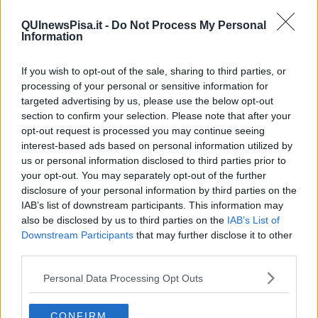
decisione di sostenere l'economia di guerra a discapito degli
investimenti sociali e delle politiche di redistribuzione e di sostegno
QUInewsPisa.it -
Do Not Process My Personal
Information
per le persone più fragili con effetti pesantissimi sui Comuni che
non potranno far fronte ad una situazione di crisi e di tagli sempre
più pesante. Oltre mezzo miliardo in meno per i diritti se si
If you wish to opt-out of the sale, sharing to third parties, or
considera che
sono stati tagliati 267 milioni al Fondo per la
processing of your personal or sensitive information for
lotta alla povertà e all’esclusione sociale mentre sono 300 i
targeted advertising by us, please use the below opt-out
milioni di euro sottratti, solo per il prossimo anno, al Fondo di
section to confirm your selection. Please note that after your
sviluppo e coesione
: tagliare i diritti per investire nella guerra,
opt-out request is processed you may continue seeing
questo è il piano".
interest-based ads based on personal information utilized by
us or personal information disclosed to third parties prior to
your opt-out. You may separately opt-out of the further
disclosure of your personal information by third parties on the
E dal nazionale al locale il passo breve, con la promesso, da parte
IAB’s list of downstream participants. This information may
di Diritti in Comune di portare subito la questione in Commissione.
also be disclosed by us to third parties on the
IAB’s List of
"Come faranno - ha aggiunto Contini - gli enti locali a far fronte a
Downstream Participants
that may further disclose it to other
questo ulteriore colpo e, nel caso di Pisa, in quanto consisterà il
third parties.
taglio dei trasferimenti? Allo stesso tempo ci sono anche degli
stanziamenti di risorse in questa manovra da parte del Governo.
Personal Data Processing Opt Outs
Saranno stanziati 4,7 milioni di euro in più all’anno, a
decorrere dal 2026, per "rafforzare e stabilizzare il contingente
del personale dell’Arma dei Carabinier
i in servizio di sorveglianza
CONFIRM