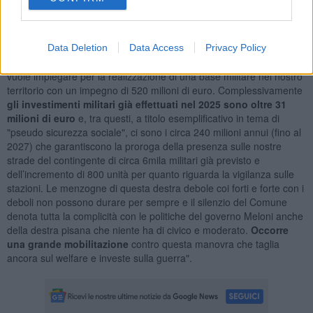
e scorta presso le sedi estere".
E la mossa, secondo Contini, non è nuova e a Pisa, "visto che da
quello stesso fondo - hanno specificato da Diritti in Comune - è
Data Deletion
Data Access
Privacy Policy
stato detratto quasi integralmente il mezzo miliardo che il governo
vuole impiegare per la realizzazione di una base militare nel nostro
territorio con un impegno di 520 milioni di euro. Complessivamente
gli investimenti militari già effettuati nel 2025 sono oltre 31
milioni di euro
e, tra questi, a titolo esemplificativo in tema di
"pseudo sicurezza sociale", ci sono i circa 240 milioni annui (fino al
2027) che garantiscono la proroga della presenza sulle nostre
strade del contingente di circa 6mila militari già previsto e
dell’incremento di 800 unità per quanto riguarda la vigilanza sulle
stazioni. Le menzogne di questa destra debole coi forti e forte con i
deboli non possono durare per sempre e il silenzio del Comune
denota tutta la complicità con le politiche del governo Meloni anche
della destra pisana che niente ha di civico e moderato.
Occorre
una grande mobilitazione
contro questa manovra che taglia
ancora sul welfare e investe sulla guerra".