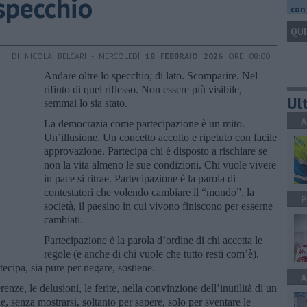
specchio
con 
QUI
DI NICOLA BELCARI - MERCOLEDÌ
18 FEBBRAIO 2026
ORE 08:00
Andare oltre lo specchio; di lato. Scomparire. Nel
rifiuto di quel riflesso. Non essere più visibile,
Ult
semmai lo sia stato.
A
La democrazia come partecipazione è un mito.
Un’illusione. Un concetto accolto e ripetuto con facile
approvazione. Partecipa chi è disposto a rischiare se
non la vita almeno le sue condizioni. Chi vuole vivere
in pace si ritrae. Partecipazione è la parola di
contestatori che volendo cambiare il “mondo”, la
P
società, il paesino in cui vivono finiscono per esserne
cambiati.
Partecipazione è la parola d’ordine di chi accetta le
regole (e anche di chi vuole che tutto resti com’è).
tecipa, sia pure per negare, sostiene.
A
enze, le delusioni, le ferite, nella convinzione dell’inutilità di un
, senza mostrarsi, soltanto per sapere, solo per sventare le