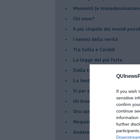
Momenti (e immedesimazion
Chi sono?
Il più stupido dei mondi possib
I nemici della verità
Tra Scilla e Cariddi
La legge del più forte
Dalla terra alla luna
QUInewsPi
La tentazione
​Sì per sempre? O no al mom
If you wish 
sensitive in
Un brusco risveglio
confirm you
Ora come allora
continue se
information 
Nequizia
further disc
participants
Andare oltre lo specchio
Downstream 