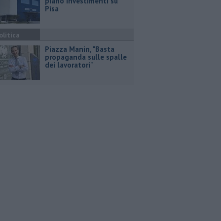
piano investimenti su
Pisa
olitica
Piazza Manin, "Basta
propaganda sulle spalle
dei lavoratori"