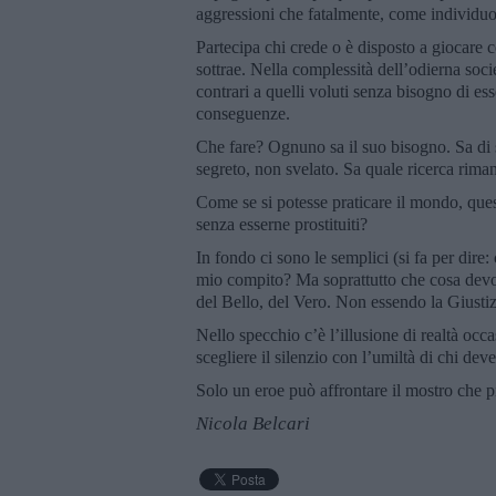
aggressioni che fatalmente, come individuo
Partecipa chi crede o è disposto a giocare co
sottrae. Nella complessità dell’odierna soci
contrari a quelli voluti senza bisogno di e
conseguenze.
Che fare? Ognuno sa il suo bisogno. Sa di 
segreto, non svelato. Sa quale ricerca rimane
Come se si potesse praticare il mondo, quest
senza esserne prostituiti?
In fondo ci sono le semplici (si fa per dire
mio compito? Ma soprattutto che cosa devo 
del Bello, del Vero. Non essendo la Giusti
Nello specchio c’è l’illusione di realtà oc
scegliere il silenzio con l’umiltà di chi dev
Solo un eroe può affrontare il mostro che p
Nicola Belcari