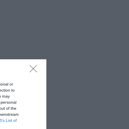
sonal or
ection to
ou may
 personal
out of the
 downstream
B’s List of