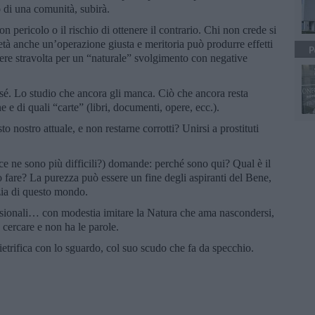
 di una comunità, subirà.
n pericolo o il rischio di ottenere il contrario. Chi non crede si
età anche un’operazione giusta e meritoria può produrre effetti
P
ssere stravolta per un “naturale” svolgimento con negative
sé. Lo studio che ancora gli manca. Ciò che ancora resta
 e di quali “carte” (libri, documenti, opere, ecc.).
o nostro attuale, e non restarne corrotti? Unirsi a prostituti
: ce ne sono più difficili?) domande: perché sono qui? Qual è il
fare? La purezza può essere un fine degli aspiranti del Bene,
zia di questo mondo.
casionali… con modestia imitare la Natura che ama nascondersi,
e cercare e non ha le parole.
ietrifica con lo sguardo, col suo scudo che fa da specchio.