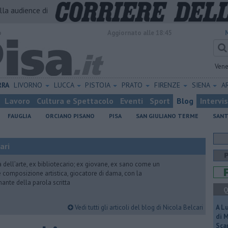
alla audience di
o
Aggiornato alle 18:45
Vene
RRA
LIVORNO
LUCCA
PISTOIA
PRATO
FIRENZE
SIENA
A
Lavoro
Cultura e Spettacolo
Eventi
Sport
Blog
Intervi
FAUGLIA
ORCIANO PISANO
PISA
SAN GIULIANO TERME
SANT
ari
ria dell’arte, ex bibliotecario; ex giovane, ex sano come un
 e composizione artistica, giocatore di dama, con la
mante della parola scritta
Q
Vedi tutti gli articoli del blog di Nicola Belcari
A L
di 
Scar