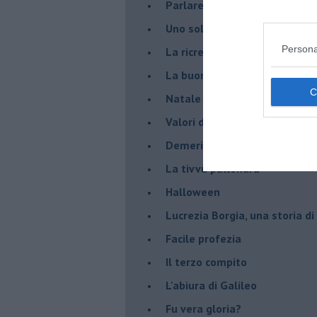
Parlare con la televisione
Uno solo al comando?
Persona
La ricreazione è finita
La buona notizia
Natale con l'elmetto
Valori dubbi miti fasulli
Demeritocrazia
La tivvù pallonara
Halloween
​Lucrezia Borgia, una storia d
Facile profezia
Il terzo compito
L'abiura di Galileo
Fu vera gloria?