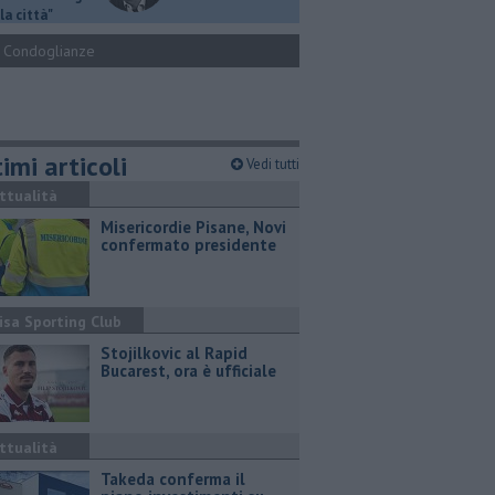
la città"
Condoglianze
imi articoli
Vedi tutti
ttualità
Misericordie Pisane, Novi
confermato presidente
isa Sporting Club
Stojilkovic al Rapid
Bucarest, ora è ufficiale
ttualità
Takeda conferma il