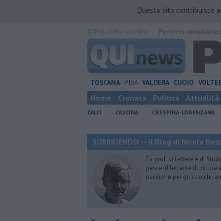
Questo sito contribuisce 
QUI
quotidiano online.
Percorso semplificat
TOSCANA
PISA
VALDERA
CUOIO
VOLTE
Home
Cronaca
Politica
Attualità
CALCI
CASCINA
CRESPINA-LORENZANA
SORRIDENDO — il Blog di Nicola Belc
Ex prof. di Lettere e di Sto
pesce; dilettante di pittura
passione per gli scacchi; a