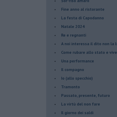
Sor-riso amaro
Fine anno al ristorante
La festa di Capodanno
Natale 2024
Re e regnanti
A noi interessa il dito non la 
Come rubare allo stato e viver
Una performance
Il compagno
​Io (allo specchio)
Tramonto
Passato, presente, futuro
La virtù del non fare
Il giorno dei saldi