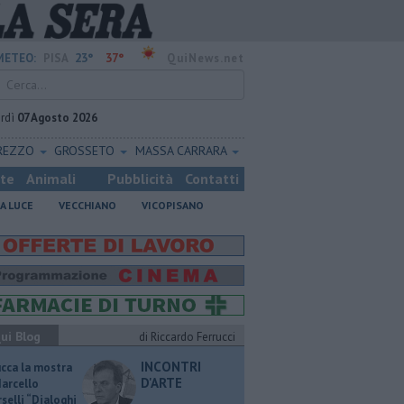
23°
37°
METEO:
PISA
QuiNews.net
rdì
07 Agosto 2026
REZZO
GROSSETO
MASSA CARRARA
ste
Animali
Pubblicità
Contatti
A LUCE
VECCHIANO
VICOPISANO
ui Blog
di Riccardo Ferrucci
INCONTRI
ucca la mostra
D'ARTE
Marcello
selli “Dialoghi