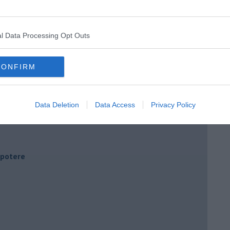
l Data Processing Opt Outs
CONFIRM
Data Deletion
Data Access
Privacy Policy
i potere