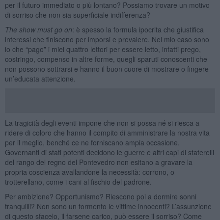
per il futuro immediato o più lontano? Possiamo trovare un motivo
di sorriso che non sia superficiale indifferenza?
The show must go on
: è spesso la formula ipocrita che giustifica
interessi che finiscono per imporsi e prevalere. Nel mio caso sono
io che “pago” i miei quattro lettori per essere letto, infatti prego,
costringo, compenso in altre forme, quegli sparuti conoscenti che
non possono sottrarsi e hanno il buon cuore di mostrare o fingere
un’educata attenzione.
La tragicità degli eventi impone che non si possa né si riesca a
ridere di coloro che hanno il compito di amministrare la nostra vita
per il meglio, benché ce ne forniscano ampia occasione.
Governanti di stati potenti decidono le guerre e altri capi di staterelli
del rango del regno del Pontevedro non esitano a gravare la
propria coscienza avallandone la necessità: corrono, o
trotterellano, come i cani al fischio del padrone.
Per ambizione? Opportunismo? Riescono poi a dormire sonni
tranquilli? Non sono un tormento le vittime innocenti? L’assunzione
di questo sfacelo, il farsene carico, può essere il sorriso? Come