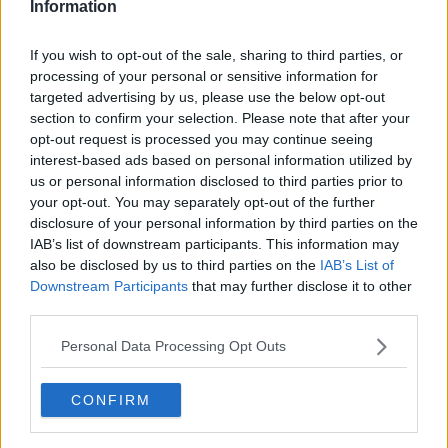
Information
Fine anno al ristorante
La festa di Capodanno
If you wish to opt-out of the sale, sharing to third parties, or
Natale 2024
processing of your personal or sensitive information for
Re e regnanti
A noi interessa il dito non la luna
targeted advertising by us, please use the below opt-out
Come rubare allo stato e vivere felici
section to confirm your selection. Please note that after your
Una performance
opt-out request is processed you may continue seeing
Il compagno
interest-based ads based on personal information utilized by
​Io (allo specchio)
us or personal information disclosed to third parties prior to
Tramonto
your opt-out. You may separately opt-out of the further
Passato, presente, futuro
disclosure of your personal information by third parties on the
La virtù del non fare
IAB’s list of downstream participants. This information may
Il giorno dei saldi
also be disclosed by us to third parties on the
IAB’s List of
L'ultimo post
Downstream Participants
that may further disclose it to other
Leggendo l'Eneide
third parties.
​(In)sicurezza stradale
Il decalogo del politico
Personal Data Processing Opt Outs
Un calcio alla finzione
Solitudine
Mercanti nel tempio
CONFIRM
Il disprezzo del mondo
Beneficenza