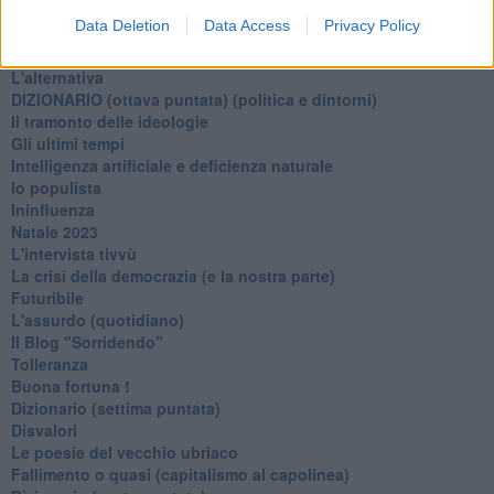
L'inganno
Data Deletion
Data Access
Privacy Policy
Verso l'immortalità
Stanchezza (della guerra)
L'alternativa
​DIZIONARIO (ottava puntata) (politica e dintorni)
Il tramonto delle ideologie
Gli ultimi tempi
Intelligenza artificiale e deficienza naturale
Io populista
Ininfluenza
Natale 2023
L'intervista tivvù
La crisi della democrazia (e la nostra parte)
Futuribile
L'assurdo (quotidiano)
Il Blog "Sorridendo"
Tolleranza
Buona fortuna !
​Dizionario (settima puntata)
Disvalori
Le poesie del vecchio ubriaco
Fallimento o quasi (capitalismo al capolinea)