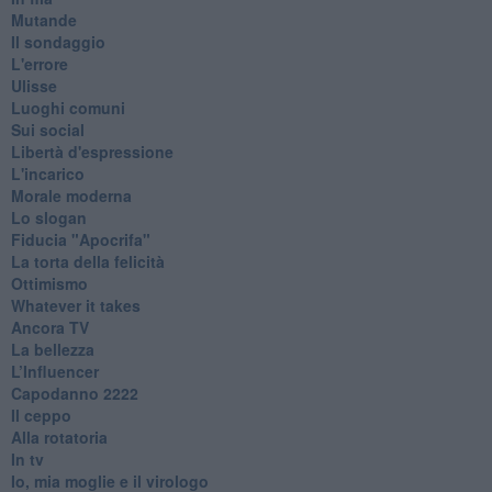
Mutande
Il sondaggio
L'errore
Ulisse
Luoghi comuni
Sui social
Libertà d'espressione
L'incarico
Morale moderna
Lo slogan
Fiducia "Apocrifa"
La torta della felicità
Ottimismo
Whatever it takes
Ancora TV
La bellezza
L’Influencer
​Capodanno 2222
Il ceppo
Alla rotatoria
In tv
Io, mia moglie e il virologo