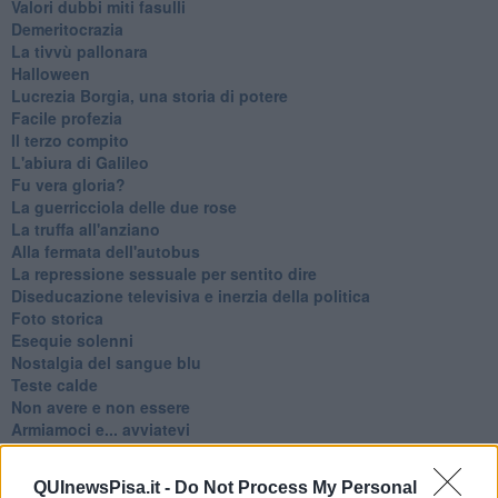
Valori dubbi miti fasulli
Demeritocrazia
La tivvù pallonara
Halloween
​Lucrezia Borgia, una storia di potere
Facile profezia
Il terzo compito
L'abiura di Galileo
Fu vera gloria?
La guerricciola delle due rose
La truffa all'anziano
Alla fermata dell'autobus
La repressione sessuale per sentito dire
Diseducazione televisiva e inerzia della politica
Foto storica
Esequie solenni
Nostalgia del sangue blu
Teste calde
Non avere e non essere
Armiamoci e... avviatevi
Da Capodanno a Carnevale
Schizzi di fango
QUInewsPisa.it -
Do Not Process My Personal
Sor-riso amaro