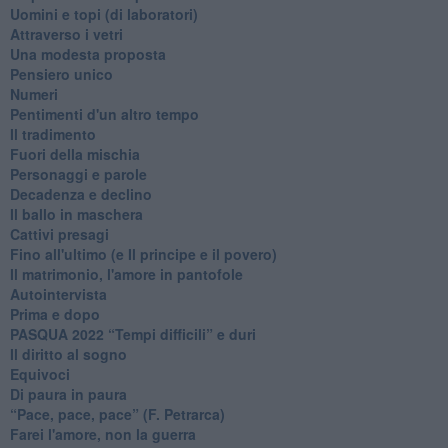
Uomini e topi (di laboratori)
Attraverso i vetri
Una modesta proposta
Pensiero unico
Numeri
Pentimenti d'un altro tempo
Il tradimento
Fuori della mischia
Personaggi e parole
Decadenza e declino
Il ballo in maschera
Cattivi presagi
Fino all'ultimo (e Il principe e il povero)
Il matrimonio, l'amore in pantofole
Autointervista
Prima e dopo
​PASQUA 2022 “Tempi difficili” e duri
Il diritto al sogno
Equivoci
Di paura in paura
​“Pace, pace, pace” (F. Petrarca)
Farei l'amore, non la guerra