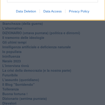
Il disprezzo del mondo
Beneficenza
Data Deletion
Data Access
Privacy Policy
L'inganno
Verso l'immortalità
Stanchezza (della guerra)
L'alternativa
​DIZIONARIO (ottava puntata) (politica e dintorni)
Il tramonto delle ideologie
Gli ultimi tempi
Intelligenza artificiale e deficienza naturale
Io populista
Ininfluenza
Natale 2023
L'intervista tivvù
La crisi della democrazia (e la nostra parte)
Futuribile
L'assurdo (quotidiano)
Il Blog "Sorridendo"
Tolleranza
Buona fortuna !
​Dizionario (settima puntata)
Disvalori