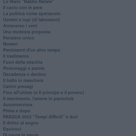
Lo Stato "Babbo Natale"
Il cacio con le pere
La politica come spettacolo
Uomini e topi (di laboratori)
Attraverso i vetri
Una modesta proposta
Pensiero unico
Numeri
Pentimenti d'un altro tempo
Il tradimento
Fuori della mischia
Personaggi e parole
Decadenza e declino
Il ballo in maschera
Cattivi presagi
Fino all'ultimo (e Il principe e il povero)
Il matrimonio, l'amore in pantofole
Autointervista
Prima e dopo
​PASQUA 2022 “Tempi difficili” e duri
Il diritto al sogno
Equivoci
Di paura in paura