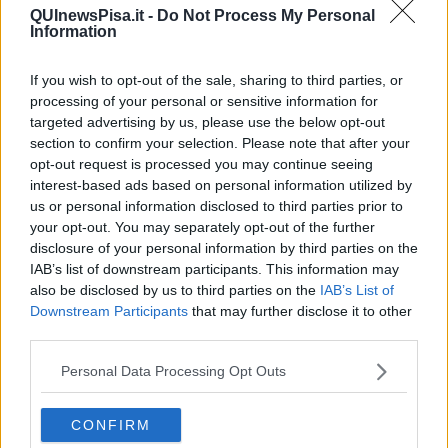
Da Capodanno a Carnevale
QUInewsPisa.it -
Do Not Process My Personal
Schizzi di fango
Information
Sor-riso amaro
Fine anno al ristorante
If you wish to opt-out of the sale, sharing to third parties, or
La festa di Capodanno
processing of your personal or sensitive information for
Natale 2024
targeted advertising by us, please use the below opt-out
Re e regnanti
section to confirm your selection. Please note that after your
A noi interessa il dito non la luna
opt-out request is processed you may continue seeing
Come rubare allo stato e vivere felici
interest-based ads based on personal information utilized by
Una performance
us or personal information disclosed to third parties prior to
Il compagno
​Io (allo specchio)
your opt-out. You may separately opt-out of the further
Tramonto
disclosure of your personal information by third parties on the
Passato, presente, futuro
IAB’s list of downstream participants. This information may
La virtù del non fare
also be disclosed by us to third parties on the
IAB’s List of
Il giorno dei saldi
Downstream Participants
that may further disclose it to other
L'ultimo post
third parties.
Leggendo l'Eneide
​(In)sicurezza stradale
Personal Data Processing Opt Outs
Il decalogo del politico
Un calcio alla finzione
CONFIRM
Solitudine
Mercanti nel tempio