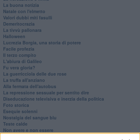
La buona notizia
Natale con l'elmetto
Valori dubbi miti fasulli
Demeritocrazia
La tivvù pallonara
Halloween
​Lucrezia Borgia, una storia di potere
Facile profezia
Il terzo compito
L'abiura di Galileo
Fu vera gloria?
La guerricciola delle due rose
La truffa all'anziano
Alla fermata dell'autobus
La repressione sessuale per sentito dire
Diseducazione televisiva e inerzia della politica
Foto storica
Esequie solenni
Nostalgia del sangue blu
Teste calde
Non avere e non essere
Armiamoci e... avviatevi