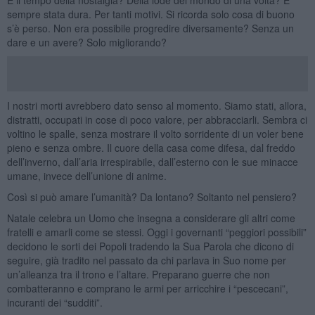
sempre stata dura. Per tanti motivi. Si ricorda solo cosa di buono
s’è perso. Non era possibile progredire diversamente? Senza un
dare e un avere? Solo migliorando?
I nostri morti avrebbero dato senso al momento. Siamo stati, allora,
distratti, occupati in cose di poco valore, per abbracciarli. Sembra ci
voltino le spalle, senza mostrare il volto sorridente di un voler bene
pieno e senza ombre. Il cuore della casa come difesa, dal freddo
dell’inverno, dall’aria irrespirabile, dall’esterno con le sue minacce
umane, invece dell’unione di anime.
Così si può amare l’umanità? Da lontano? Soltanto nel pensiero?
Natale celebra un Uomo che insegna a considerare gli altri come
fratelli e amarli come se stessi. Oggi i governanti “peggiori possibili”
decidono le sorti dei Popoli tradendo la Sua Parola che dicono di
seguire, già tradito nel passato da chi parlava in Suo nome per
un’alleanza tra il trono e l’altare. Preparano guerre che non
combatteranno e comprano le armi per arricchire i “pescecani”,
incuranti dei “sudditi”.