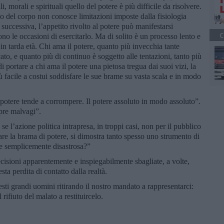
li, morali e spirituali quello del potere è più difficile da risolvere.
o del corpo non conosce limitazioni imposte dalla fisiologia
successiva, l’appetito rivolto al potere può manifestarsi
C
ono le occasioni di esercitarlo. Ma di solito è un processo lento e
 in tarda età. Chi ama il potere, quanto più invecchia tante
ato, e quanto più di continuo è soggetto alle tentazioni, tanto più
i portare a chi ama il potere una pietosa tregua dai suoi vizi, la
ù facile a costui soddisfare le sue brame su vasta scala e in modo
 potere tende a corrompere. Il potere assoluto in modo assoluto”.
pre malvagi”.
 l’azione politica intrapresa, in troppi casi, non per il pubblico
are la brama di potere, si dimostra tanto spesso uno strumento di
e semplicemente disastrosa?”
decisioni apparentemente e inspiegabilmente sbagliate, a volte,
sta perdita di contatto dalla realtà.
sti grandi uomini ritirando il nostro mandato a rappresentarci:
rifiuto del malato a restituircelo.