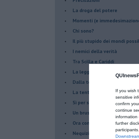
La droga del potere
Momenti (e immedesimazion
Chi sono?
Il più stupido dei mondi possib
I nemici della verità
Tra Scilla e Cariddi
La legge del più forte
QUInewsPi
Dalla terra alla luna
If you wish 
La tentazione
sensitive in
​Sì per sempre? O no al mom
confirm you
continue se
Un brusco risveglio
information 
Ora come allora
further disc
participants
Nequizia
Downstream 