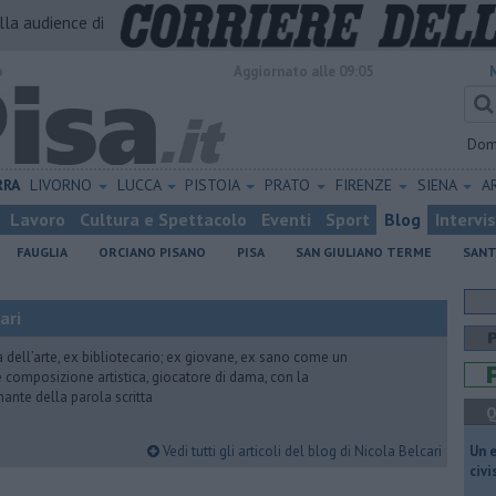
alla audience di
o
Aggiornato alle 09:05
Dom
RRA
LIVORNO
LUCCA
PISTOIA
PRATO
FIRENZE
SIENA
A
Lavoro
Cultura e Spettacolo
Eventi
Sport
Blog
Intervi
FAUGLIA
ORCIANO PISANO
PISA
SAN GIULIANO TERME
SANT
ari
ria dell’arte, ex bibliotecario; ex giovane, ex sano come un
 e composizione artistica, giocatore di dama, con la
mante della parola scritta
Q
Vedi tutti gli articoli del blog di Nicola Belcari
​Un 
civ