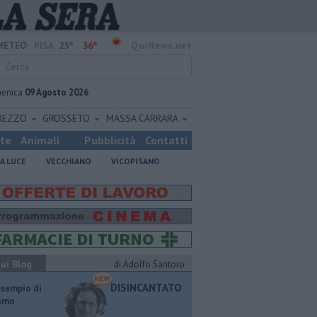
25°
36°
METEO:
PISA
QuiNews.net
enica
09 Agosto 2026
REZZO
GROSSETO
MASSA CARRARA
ste
Animali
Pubblicità
Contatti
A LUCE
VECCHIANO
VICOPISANO
ui Blog
di Adolfo Santoro
DISINCANTATO
esempio di
ismo