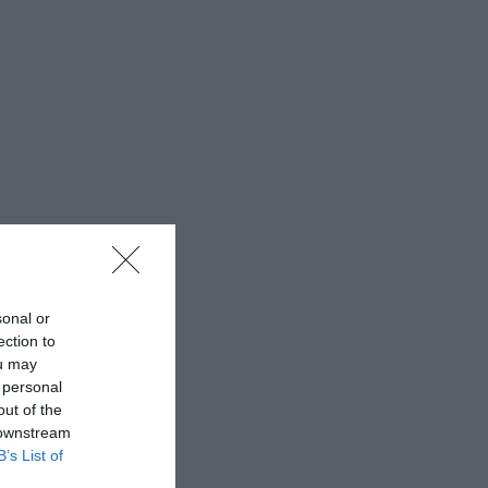
sonal or
ection to
ou may
 personal
out of the
 downstream
B’s List of