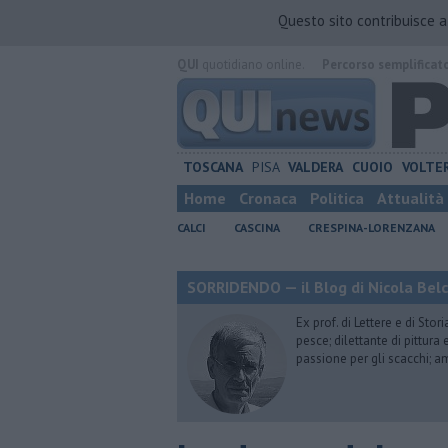
Questo sito contribuisce 
QUI
quotidiano online.
Percorso semplificat
TOSCANA
PISA
VALDERA
CUOIO
VOLTE
Home
Cronaca
Politica
Attualità
CALCI
CASCINA
CRESPINA-LORENZANA
SORRIDENDO — il Blog di Nicola Belc
Ex prof. di Lettere e di Sto
pesce; dilettante di pittura
passione per gli scacchi; a