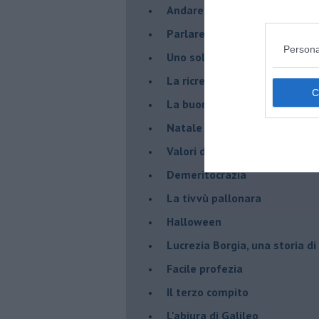
Andare oltre lo specchio
Parlare con la televisione
Persona
Uno solo al comando?
La ricreazione è finita
La buona notizia
Natale con l'elmetto
Valori dubbi miti fasulli
Demeritocrazia
La tivvù pallonara
Halloween
​Lucrezia Borgia, una storia d
Facile profezia
Il terzo compito
L'abiura di Galileo