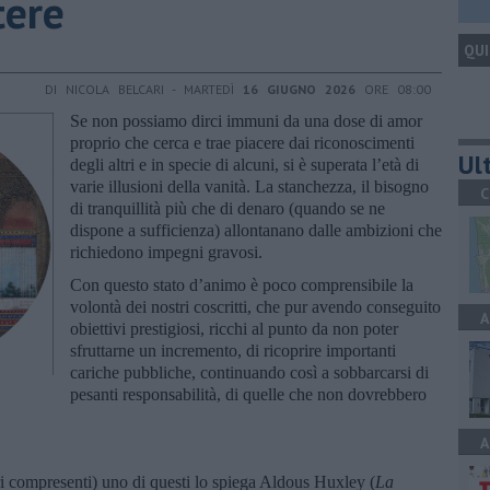
tere
QUI
DI NICOLA BELCARI - MARTEDÌ
16 GIUGNO 2026
ORE 08:00
Se non possiamo dirci immuni da una dose di amor
proprio che cerca e trae piacere dai riconoscimenti
Ult
degli altri e in specie di alcuni, si è superata l’età di
varie illusioni della vanità. La stanchezza, il bisogno
C
di tranquillità più che di denaro (quando se ne
dispone a sufficienza) allontanano dalle ambizioni che
richiedono impegni gravosi.
Con questo stato d’animo è poco comprensibile la
volontà dei nostri coscritti, che pur avendo conseguito
A
obiettivi prestigiosi, ricchi al punto da non poter
sfruttarne un incremento, di ricoprire importanti
cariche pubbliche, continuando così a sobbarcarsi di
pesanti responsabilità, di quelle che non dovrebbero
A
ri compresenti) uno di questi lo spiega Aldous Huxley (
La