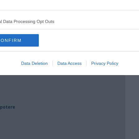
l Data Processing Opt Outs
CONFIRM
Data Deletion
Data Access
Privacy Policy
i potere