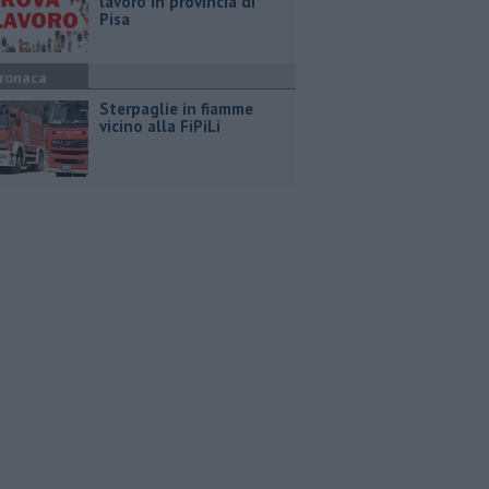
lavoro in provincia di
Pisa
ronaca
Sterpaglie in fiamme
vicino alla FiPiLi