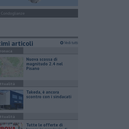
Condoglianze
imi articoli
Vedi tutti
ronaca
Nuova scossa di
magnitudo 2.4 nel
Pisano
ttualità
Takeda, è ancora
scontro con i sindacati
ttualità
​Tutte le offerte di