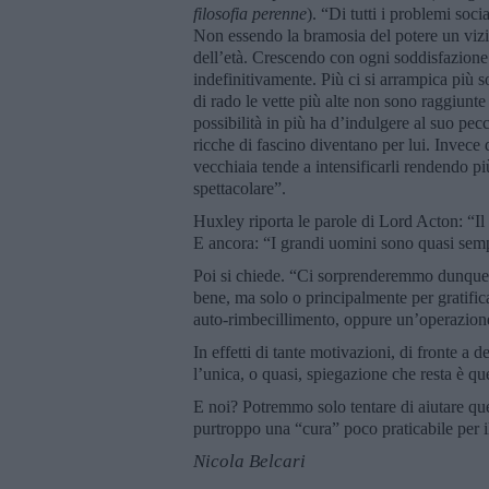
filosofia perenne
). “Di tutti i problemi socia
Non essendo la bramosia del potere un vizi
dell’età. Crescendo con ogni soddisfazione 
indefinitivamente. Più ci si arrampica più s
di rado le vette più alte non sono raggiunte
possibilità in più ha d’indulgere al suo pecc
ricche di fascino diventano per lui. Invece d
vecchiaia tende a intensificarli rendendo pi
spettacolare”.
Huxley riporta le parole di Lord Acton: “Il
E ancora: “I grandi uomini sono quasi sem
Poi si chiede. “Ci sorprenderemmo dunque se
bene, ma solo o principalmente per gratific
auto-rimbecillimento, oppure un’operazion
In effetti di tante motivazioni, di fronte a 
l’unica, o quasi, spiegazione che resta è que
E noi? Potremmo solo tentare di aiutare que
purtroppo una “cura” poco praticabile per il 
Nicola Belcari