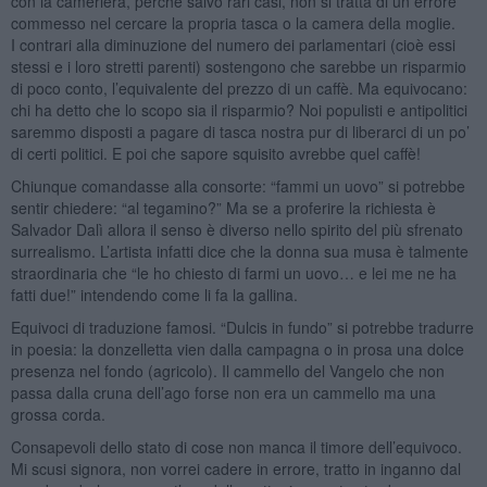
con la cameriera, perché salvo rari casi, non si tratta di un errore
commesso nel cercare la propria tasca o la camera della moglie.
I contrari alla diminuzione del numero dei parlamentari (cioè essi
stessi e i loro stretti parenti) sostengono che sarebbe un risparmio
di poco conto, l’equivalente del prezzo di un caffè. Ma equivocano:
chi ha detto che lo scopo sia il risparmio? Noi populisti e antipolitici
saremmo disposti a pagare di tasca nostra pur di liberarci di un po’
di certi politici. E poi che sapore squisito avrebbe quel caffè!
Chiunque comandasse alla consorte: “fammi un uovo” si potrebbe
sentir chiedere: “al tegamino?” Ma se a proferire la richiesta è
Salvador Dalì allora il senso è diverso nello spirito del più sfrenato
surrealismo. L’artista infatti dice che la donna sua musa è talmente
straordinaria che “le ho chiesto di farmi un uovo… e lei me ne ha
fatti due!” intendendo come li fa la gallina.
Equivoci di traduzione famosi. “Dulcis in fundo” si potrebbe tradurre
in poesia: la donzelletta vien dalla campagna o in prosa una dolce
presenza nel fondo (agricolo). Il cammello del Vangelo che non
passa dalla cruna dell’ago forse non era un cammello ma una
grossa corda.
Consapevoli dello stato di cose non manca il timore dell’equivoco.
Mi scusi signora, non vorrei cadere in errore, tratto in inganno dal