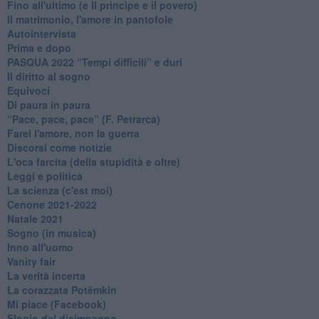
Fino all'ultimo (e Il principe e il povero)
Il matrimonio, l'amore in pantofole
Autointervista
Prima e dopo
​PASQUA 2022 “Tempi difficili” e duri
Il diritto al sogno
Equivoci
Di paura in paura
​“Pace, pace, pace” (F. Petrarca)
Farei l'amore, non la guerra
Discorsi come notizie
L'oca farcita (della stupidità e oltre)
Leggi e politica
La scienza (c'est moi)
Cenone 2021-2022
Natale 2021
Sogno (in musica)
Inno all'uomo
Vanity fair
La verità incerta
La corazzata Potëmkin
Mi piace (Facebook)
Elogio del disimpegno