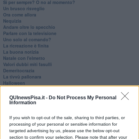
​Sì per sempre? O no al momento?
Un brusco risveglio
Ora come allora
Nequizia
Andare oltre lo specchio
Parlare con la televisione
Uno solo al comando?
La ricreazione è finita
La buona notizia
Natale con l'elmetto
Valori dubbi miti fasulli
Demeritocrazia
La tivvù pallonara
Halloween
​Lucrezia Borgia, una storia di potere
Facile profezia
QUInewsPisa.it -
Do Not Process My Personal
Il terzo compito
Information
L'abiura di Galileo
Fu vera gloria?
If you wish to opt-out of the sale, sharing to third parties, or
La guerricciola delle due rose
processing of your personal or sensitive information for
La truffa all'anziano
targeted advertising by us, please use the below opt-out
Alla fermata dell'autobus
section to confirm your selection. Please note that after your
La repressione sessuale per sentito dire