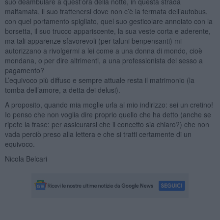
suo deambulare a quest’ora della notte, in questa strada
malfamata, il suo trattenersi dove non c’è la fermata dell’autobus,
con quel portamento spigliato, quel suo gesticolare annoiato con la
borsetta, il suo trucco appariscente, la sua veste corta e aderente,
ma tali apparenze sfavorevoli (per taluni benpensanti) mi
autorizzano a rivolgermi a lei come a una donna di mondo, cioè
mondana, o per dire altrimenti, a una professionista del sesso a
pagamento?
L’equivoco più diffuso e sempre attuale resta il matrimonio (la
tomba dell’amore, a detta dei delusi).
A proposito, quando mia moglie urla al mio indirizzo: sei un cretino!
Io penso che non voglia dire proprio quello che ha detto (anche se
ripete la frase: per assicurarsi che il concetto sia chiaro?) che non
vada perciò preso alla lettera e che si tratti certamente di un
equivoco.
Nicola Belcari