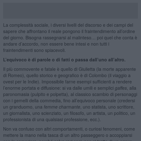
La complessità sociale, i diversi livelli del discorso e dei campi del
sapere che affrontano il reale pongono il fraintendimento all’ordine
del giorno. Bisogna rassegnarsi al malinteso… poi quel che conta è
andare d’accordo, non essere bene intesi e non tutti i
fraintendimenti sono spiacevoli.
L’equivoco è di parole o di fatti o passa dall’uno all’altro.
Il più commovente e fatale è quello di Giulietta (la morte apparente
di Romeo), quello storico e geografico è di Colombo (il viaggio a
ovest per le Indie). Impossibile farne esempi sufficienti a rendere
l’enorme portata e diffusione: si va dalle umili e semplici
gaffes
, alla
paronomasia (pulpito e polpetta), al classico scambio di personaggi
con i gemelli della commedia, fino all’equivoco personale (credersi
un granduomo, una
femme
charmante
, uno statista, uno scrittore,
un giornalista, uno scienziato, un filosofo, un artista, un politico, un
professionista di una qualsiasi professione, ecc.).
Non va confuso con altri comportamenti, o curiosi fenomeni, come
mettere la mano nella tasca di un altro passeggero o accoppiarsi