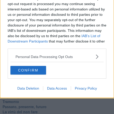
opt-out request is processed you may continue seeing
Diseducazione televisiva e inerzia della politica
interest-based ads based on personal information utilized by
Foto storica
Esequie solenni
us or personal information disclosed to third parties prior to
Nostalgia del sangue blu
your opt-out. You may separately opt-out of the further
Teste calde
disclosure of your personal information by third parties on the
Non avere e non essere
IAB’s list of downstream participants. This information may
Armiamoci e... avviatevi
also be disclosed by us to third parties on the
IAB’s List of
Da Capodanno a Carnevale
Downstream Participants
that may further disclose it to other
Schizzi di fango
third parties.
Sor-riso amaro
Fine anno al ristorante
Personal Data Processing Opt Outs
La festa di Capodanno
Natale 2024
CONFIRM
Re e regnanti
A noi interessa il dito non la luna
Come rubare allo stato e vivere felici
Una performance
Data Deletion
Data Access
Privacy Policy
Il compagno
​Io (allo specchio)
Tramonto
Passato, presente, futuro
La virtù del non fare