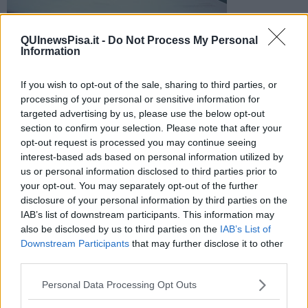
QUInewsPisa.it -
Do Not Process My Personal
Information
​Pavone è morto a Roma, dove era nato nel 1920. Partigiano e
docente unversitario, avrebbe compiuto 96 anni il 30
If you wish to opt-out of the sale, sharing to third parties, or
novembre
processing of your personal or sensitive information for
targeted advertising by us, please use the below opt-out
section to confirm your selection. Please note that after your
opt-out request is processed you may continue seeing
interest-based ads based on personal information utilized by
us or personal information disclosed to third parties prior to
ROMA —
Partigiano, direttore della rivista 'Parolechiave', docente
your opt-out. You may separately opt-out of the further
all'Università di Pisa e presidente dal 1995 al 1999 della Società
disclosure of your personal information by third parties on the
italiana per lo studio della storia contemporanea, Pavone, alla fine
IAB’s list of downstream participants. This information may
della guerra è stato funzionario di archivi e ha avuto un ruolo
also be disclosed by us to third parties on the
IAB’s List of
fondamentale nella sistemazione dell'Archivio Centrale dello Stato
Downstream Participants
that may further disclose it to other
third parties.
Personal Data Processing Opt Outs