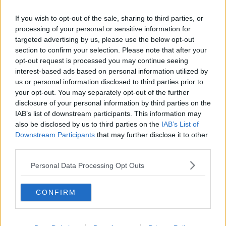
Giardino Scotto intitolato ad Afo Sartori
If you wish to opt-out of the sale, sharing to third parties, or
Francioni torna a Le Mans con la sua Lucchini
processing of your personal or sensitive information for
Alfa
targeted advertising by us, please use the below opt-out
Studenti nel Guinness dei primati con un aereo di
section to confirm your selection. Please note that after your
carta
opt-out request is processed you may continue seeing
interest-based ads based on personal information utilized by
Doppio impegno per la Squadra Corse Città di
Pisa
us or personal information disclosed to third parties prior to
your opt-out. You may separately opt-out of the further
Calciomercato, accelerata Leone, plusvalenze
disclosure of your personal information by third parties on the
Lind ed Aebischer
IAB’s list of downstream participants. This information may
Da Emma ai Deep Purple, tutti i nomi del Pisa
also be disclosed by us to third parties on the
IAB’s List of
Summer knights
Downstream Participants
that may further disclose it to other
Alkedo protagonista ai Mondiali in Sardegna
third parties.
L’Università di Pisa sale al 341° posto mondiale
Personal Data Processing Opt Outs
Pisa Jazz Rebirth, un Luglio di grandi stelle
CONFIRM
Alkedo ai Mondiali di Porto Cervo