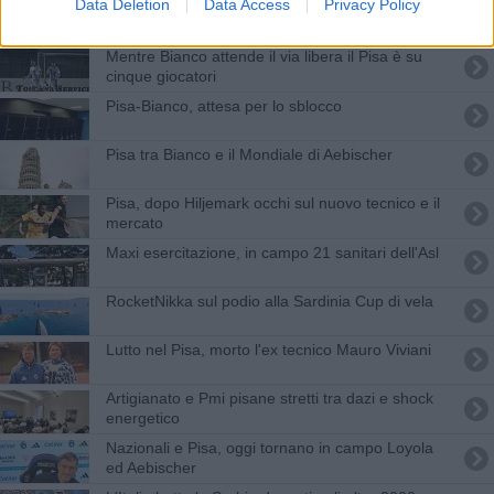
Data Deletion
Data Access
Privacy Policy
A Cisanello la panchina del dono
Mentre Bianco attende il via libera il Pisa è su
cinque giocatori
Pisa-Bianco, attesa per lo sblocco
Pisa tra Bianco e il Mondiale di Aebischer
Pisa, dopo Hiljemark occhi sul nuovo tecnico e il
mercato
Maxi esercitazione, in campo 21 sanitari dell'Asl
RocketNikka sul podio alla Sardinia Cup di vela
Lutto nel Pisa, morto l'ex tecnico Mauro Viviani
Artigianato e Pmi pisane stretti tra dazi e shock
energetico
Nazionali e Pisa, oggi tornano in campo Loyola
ed Aebischer