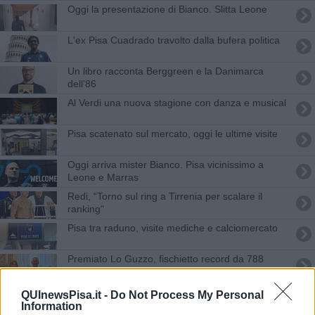
Oggi la presentazione di Bianco. Slitta Leone
L'ex Pisa Cuadrado travolto dalla bufera politica
Un libro racconta Berggreen e la Danimarca
dell'86
Al Verdi una nuova stagione con danza e musical
Pisa scatenato sul mercato, oggi le ultime visite
Oggi arriva mister Bianco. Pisa vicinissimo a
Leone e Marras
Redi, “Torno sul ring a Tirrenia per scalare il
ranking"
Pisa tra raduno, visite mediche e calciomercato
Premiato Lo Guzzo, fischietto record da 788
match
Da Pisa al resto del Mondo, la dimensione
QUInewsPisa.it -
Do Not Process My Personal
globale del metodo Di Ciolo
Information