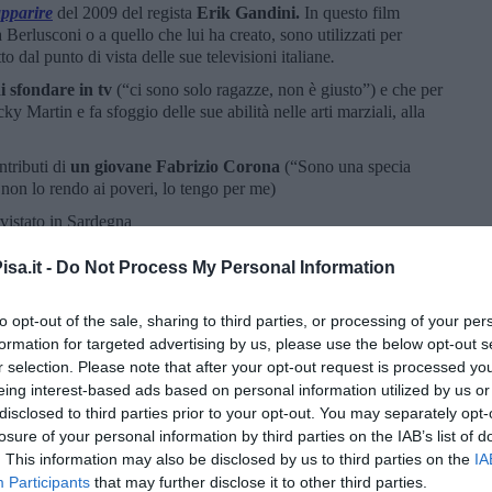
apparire
del 2009 del regista
Erik Gandini.
In questo film
Berlusconi o a quello che lui ha creato, sono utilizzati per
to dal punto di vista delle sue televisioni italiane
.
i sfondare in tv
(“ci sono solo ragazze, non è giusto”) e che per
icky Martin e fa sfoggio delle sue abilità nelle arti marziali, alla
ntributi di
un giovane Fabrizio Corona
(“Sono una specia
on lo rendo ai poveri, lo tengo per me)
rvistato in Sardegna
sa.it -
Do Not Process My Personal Information
to opt-out of the sale, sharing to third parties, or processing of your per
formation for targeted advertising by us, please use the below opt-out s
r selection. Please note that after your opt-out request is processed y
eing interest-based ads based on personal information utilized by us or
disclosed to third parties prior to your opt-out. You may separately opt-
losure of your personal information by third parties on the IAB’s list of
. This information may also be disclosed by us to third parties on the
IA
Participants
that may further disclose it to other third parties.