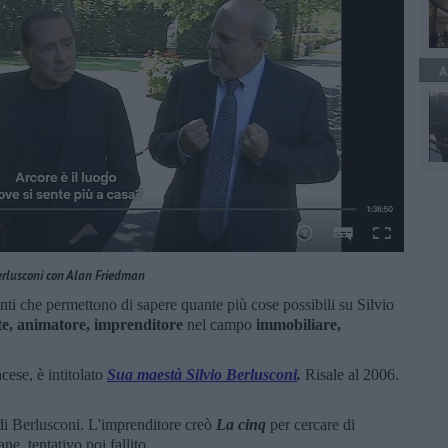
A
rlusconi con Alan Friedman
i che permettono di sapere quante più cose possibili su Silvio
te, animatore, imprenditore
nel campo
immobiliare,
cese, è intitolato
Sua maestà Silvio Berlusconi
.
Risale al 2006.
di Berlusconi. L'imprenditore creò
La cinq
per cercare di
ane, tentativo poi fallito