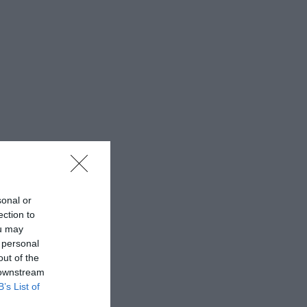
sonal or
ection to
ou may
 personal
out of the
 downstream
B’s List of