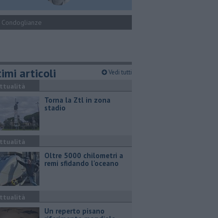
Condoglianze
imi articoli
Vedi tutti
ttualità
Torna la Ztl in zona
stadio
ttualità
Oltre 5000 chilometri a
remi sfidando l'oceano
ttualità
Un reperto pisano