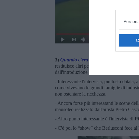
Persona
3)
Quando c'era Silvio - Storia del perio
restituisce altri pezzi del puzzle Berlusconi
dall'introduzione della mafia nel mondo mi
- Interessante l'intervista, piuttosto datata, 
come vivevano le grandi famiglie di industr
non ostentare la ricchezza.
- Ancora forse più interessanti le scene dell
mausoleo realizzato dall'artista Pietro Casce
- Altro punto interessante è l'intervista di
P
- C'è poi lo “show” che Berlusconi fece a