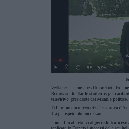
Be
Vediamo insieme questi importanti document
Berlusconi
brillante studente
, poi
cantan
televisivo
, presidente del
Milan
e
politico
.
1)
Il primo documentario che si trova è fran
Tra gli aspetti più interessanti:
- molti filmati relativi al
periodo francese
replicare in Francia i successi delle reti itali