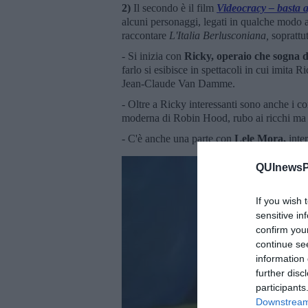
2)
Il secondo è il film
Videocracy – basta 
alcuni personaggi, legati in qualche modo a 
raccontare
L'Italia Berlusconiana,
soprattut
- Si inizia con
Ricky, operaio che sogna d
farlo si esibisce in spettacoli in cui imita R
Jean-Claude Van Damme.
- Oltre a Ricky interessanti sono anche i co
moderna di Robin Hood, rubo ai ricchi ma n
- C'è anche una parte con
Lele Mora,
inte
QUInewsPi
If you wish 
sensitive in
confirm you
continue se
information 
further disc
participants
Downstream 