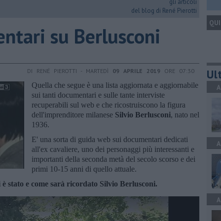
gli articoli
del blog di René Pierotti
QUI
ntari su Berlusconi
Ult
DI RENÉ PIEROTTI - MARTEDÌ
09 APRILE 2019
ORE 07:30
Quella che segue è una lista aggiornata e aggiornabile
A
sui tanti documentari e sulle tante interviste
recuperabili sul web e che ricostruiscono la figura
dell'imprenditore milanese
Silvio Berlusconi
, nato nel
1936.
E' una sorta di guida web sui documentari dedicati
A
all'ex cavaliere, uno dei personaggi più interessanti e
importanti della seconda metà del secolo scorso e dei
primi 10-15 anni di quello attuale.
hi è stato e come sarà ricordato Silvio Berlusconi.
A