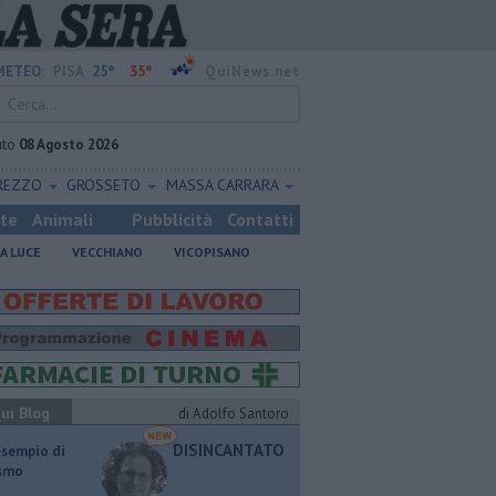
25°
35°
METEO:
PISA
QuiNews.net
ato
08 Agosto 2026
REZZO
GROSSETO
MASSA CARRARA
ste
Animali
Pubblicità
Contatti
A LUCE
VECCHIANO
VICOPISANO
ui Blog
di Adolfo Santoro
DISINCANTATO
esempio di
ismo