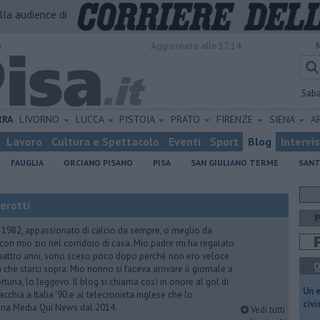
alla audience di
o
Aggiornato alle 17:14
Sab
RRA
LIVORNO
LUCCA
PISTOIA
PRATO
FIRENZE
SIENA
A
Lavoro
Cultura e Spettacolo
Eventi
Sport
Blog
Intervi
FAUGLIA
ORCIANO PISANO
PISA
SAN GIULIANO TERME
SANT
erotti
1982, appassionato di calcio da sempre, o meglio da
on mio zio nel corridoio di casa. Mio padre mi ha regalato
ttro anni, sono sceso poco dopo perché non ero veloce.
Q
 che starci sopra. Mio nonno si faceva arrivare il giornale a
 fortuna, lo leggevo. Il blog si chiama così in onore al gol di
​Un 
chia a Italia '90 e al telecronista inglese che lo
civ
na Media Qui News dal 2014.
Vedi tutti