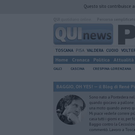
Questo sito contribuisce 
QUI
quotidiano online.
Percorso semplificat
TOSCANA
PISA
VALDERA
CUOIO
VOLTE
Home
Cronaca
Politica
Attualità
CALCI
CASCINA
CRESPINA-LORENZANA
BAGGIO, OH YES! — il Blog di René Pi
Sono nato a Pontedera nel 
quando giocavo a pallone c
una moto quando avevo qua
Mi piace vederle correre più
casa tutti i giorni e io, per
Baggio contro la Cecoslovac
commentò. Lavoro a Tosca