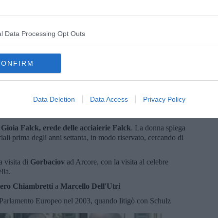
l Data Processing Opt Outs
CONFIRM
Fabrizio Corona
do berlusconiano
è un altro lavoro molto interessante che
Data Deletion
Data Access
Privacy Policy
. In questo filmato si parte dagli anni sessanta-settanta e
lanese.
a
Gioia Falck, erede delle acciaierie Falck
. La donna spiega
iali prima degli anni settanta, in modo riservato, cercando di
a visita di
Gorbaciov
ad Arcore, con la visita al celebre
lla.
iero Chiambretti
a
Marcello Dell'Utri
l Parlamento Europeo nel 2003, quando litigò con Schulz