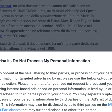
omenon
, un altro documentario postumo ufficiale e con un
' diretto da Rudi Dolezal, regista di molti videoclip dei Queen
 diversa in occasione della pubblicazione dell’album Made In
agli esordi e ci sono interviste di Brian May, Roger Taylor, John
rio è stato trasmesso a dicembre 1995 su Italia Uno e nel
tà. Si apprende che un telefono senza fili da casa, un cordless,
re
, circa 200 euro).
irato da Dolezal, il documentario ha un'ampia parte dedicata ai
lli dell'album The Miracle del 1989.
tti i documentari ufficiali della band, pubblicato in tre volumi su
Per fortuna questa versione è anche su YouTube, con i sottotitoli
sa.it -
Do Not Process My Personal Information
ione della Comunità Queeniana Italiana:
Vol.1
–
Vol.2
–
Vol.3
.
to opt-out of the sale, sharing to third parties, or processing of your per
 sfera sentimentale del grandissimo frontman e artista che
n si trovava sotto i riflettori. Qualcuno potrebbe trovarlo a
formation for targeted advertising by us, please use the below opt-out s
a la riservatezza che contraddistingueva il protagonista, ma è un
r selection. Please note that after your opt-out request is processed y
ettagli e interviste ai diretti interessati.
eing interest-based ads based on personal information utilized by us or
disclosed to third parties prior to your opt-out. You may separately opt-
efinitivo e ufficiale sulla storia dei Queen lo trova in
Days Of
losure of your personal information by third parties on the IAB’s list of
e del loro 40° anniversario.
. This information may also be disclosed by us to third parties on the
IA
gio consultando la rete, troveranno tanto materiale sottotitolato
Participants
that may further disclose it to other third parties.