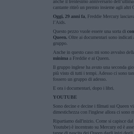
anche il trentesimo anniversario dell’ultima
cantante ritirò un premio insieme agli altri
Oggi, 29 anni fa
, Freddie Mercury lascia
l’Aids.
Questo pezzo vuole essere una sorta di
con
Queen.
Oltre ai documentari sono indicat
gruppo.
Anche in questo caso mi sono avvalso dell
minima
a Freddie e ai Queen.
Il gruppo inglese ha avuto una seconda gio
più visto di tutti i tempi. Adesso ci sono 
fossero un gruppo di adesso.
E ora i documentari, dopo i libri.
YOUTUBE
Sono decine e decine i filmati sui Queen visib
dimestichezza con l'inglese allora ci sono 
Ripartiamo dall'inizio. Come si capisce dal
Youtube) è incentrato su Mercury ed è ass
tappe di nascita dei Queen dagli inizi degl