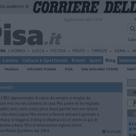
alla audience di
o
Aggiornato alle 19:00
Sab
RRA
LIVORNO
LUCCA
PISTOIA
PRATO
FIRENZE
SIENA
A
Lavoro
Cultura e Spettacolo
Eventi
Sport
Blog
Intervi
FAUGLIA
ORCIANO PISANO
PISA
SAN GIULIANO TERME
SANT
erotti
1982, appassionato di calcio da sempre, o meglio da
on mio zio nel corridoio di casa. Mio padre mi ha regalato
ttro anni, sono sceso poco dopo perché non ero veloce.
Q
 che starci sopra. Mio nonno si faceva arrivare il giornale a
 fortuna, lo leggevo. Il blog si chiama così in onore al gol di
A L
chia a Italia '90 e al telecronista inglese che lo
di 
na Media Qui News dal 2014.
Vedi tutti
Scar