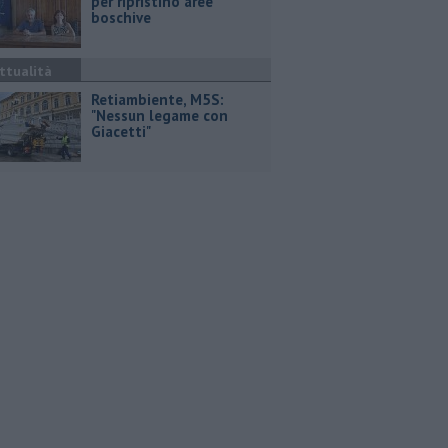
per ripristino aree
boschive
ttualità
Retiambiente, M5S:
"Nessun legame con
Giacetti"