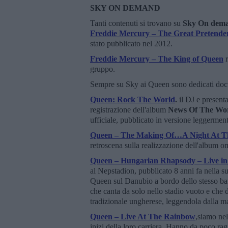
SKY ON DEMAND
Tanti contenuti si trovano su
Sky On dem
Freddie Mercury – The Great Pretende
stato pubblicato nel 2012.
Freddie Mercury – The King of Queen
gruppo.
Sempre su Sky ai Queen sono dedicati docum
Queen: Rock The World
.
il DJ e present
registrazione dell'album
News Of The Wo
ufficiale, pubblicato in versione leggerment
Queen – The Making Of…A Night At T
retroscena sulla realizzazione dell'album 
Queen – Hungarian Rhapsody – Live in
al Nepstadion, pubblicato 8 anni fa nella s
Queen sul Danubio a bordo dello stesso bat
che canta da solo nello stadio vuoto e che 
tradizionale ungherese, leggendola dalla m
Queen – Live At The Rainbow
,siamo nel
inizi della loro carriera. Hanno da poco r