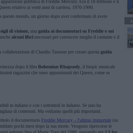
 apparizione pubblica di Freddie Mercury. Era il 18 febbraio e il
 Queen relativo ai venti anni di carriera, 1970-1990.
va questo mondo, un giorno dopo aver confermato di avere
A
sigli di visione,
una
guida ai documentari su Freddie e sui
i anche
alcuni libri
necessari per conoscere meglio il cantante e il
a collaborazione di Claudio Tassone per creare questa
guida
vinezza dopo il film
Bohemian Rhapsody
, il biopic musicale
tantissimi ragazzini che sono appassionati dei Queen, come se
ili in italiano e con i sottotitoli in italiano. Se uno ha
migliaia di contenuti. Ma vediamo quelli più importanti.
 titolo il documentario
Freddie Mercury – l'ultimo immortale
(su
emblato pochi mesi dopo la sua morte. Vengono ripercorse le
i anni settanta fino al Magic Tour del 1986, passando per il
Live