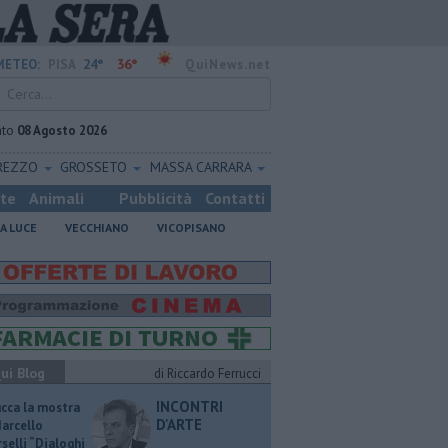
24°
36°
METEO:
PISA
QuiNews.net
ato
08 Agosto 2026
REZZO
GROSSETO
MASSA CARRARA
ste
Animali
Pubblicità
Contatti
A LUCE
VECCHIANO
VICOPISANO
ui Blog
di Riccardo Ferrucci
INCONTRI
ucca la mostra
D'ARTE
Marcello
selli “Dialoghi