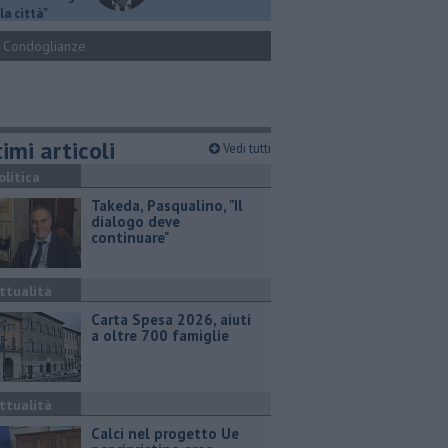
la città"
Condoglianze
imi articoli
Vedi tutti
olitica
Takeda, Pasqualino, "Il
dialogo deve
continuare"
ttualità
Carta Spesa 2026, aiuti
a oltre 700 famiglie
ttualità
Calci nel progetto Ue