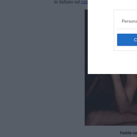
in italiano sul
canale YouTube della bravis
Persona
Freddie co