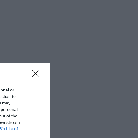
sonal or
ection to
ou may
 personal
out of the
 downstream
B’s List of