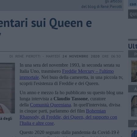
gli articoli
con 
del blog di René Pierotti
QUI
ntari sui Queen e
y
Ult
P
DI RENÉ PIEROTTI - MARTEDÌ
24 NOVEMBRE 2020
ORE 06:30
In una sera del novembre 1993, in seconda serata su
Italia Uno, trasmisero
Freddie Mercury – l'ultimo
immortale
. Nel buio della cameretta, in una piccola tv,
scoprii l'esistenza di Freddie e dei Queen.
A
Un anno e mezzo fa ho pubblicato su questo blog una
lunga intervista a
Claudio Tassone
, curatore
della
Comunità Queeniana
. In quell'intervista, divisa
in cinque parti, parlammo del film
Bohemian
Rhapsody, di Freddie, dei Queen, del rapporto con
à degli
l'Italia e altre cose
.
A
Questo 2020 segnato dalla pandemia da Covid-19 è