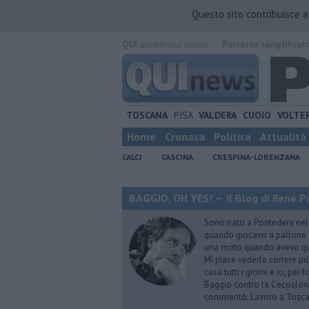
Questo sito contribuisce 
QUI
quotidiano online.
Percorso semplificat
TOSCANA
PISA
VALDERA
CUOIO
VOLTE
Home
Cronaca
Politica
Attualità
CALCI
CASCINA
CRESPINA-LORENZANA
BAGGIO, OH YES! — il Blog di René Pi
Sono nato a Pontedera nel 
quando giocavo a pallone c
una moto quando avevo qua
Mi piace vederle correre più
casa tutti i giorni e io, per
Baggio contro la Cecoslovac
commentò. Lavoro a Tosca