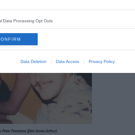
sima Barbara Mucci
.
l Data Processing Opt Outs
CONFIRM
Data Deletion
Data Access
Privacy Policy
n Peter Freestone (foto James Arthur)