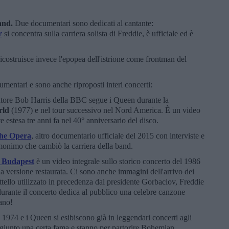
and.
Due documentari sono dedicati al cantante:
r
si concentra sulla carriera solista di Freddie, è ufficiale ed è
ricostruisce invece l'epopea dell'istrione come frontman del
entari e sono anche riproposti interi concerti:
atore Bob Harris della BBC segue i Queen durante la
rld
(1977) e nel tour successivo nel Nord America. È un video
e estesa tre anni fa nel 40° anniversario del disco.
he Opera
, altro documentario ufficiale del 2015 con interviste e
omonimo che cambiò la carriera della band.
 Budapest
è un video integrale sullo storico concerto del 1986
ua versione restaurata. Ci sono anche immagini dell'arrivo dei
tello utilizzato in precedenza dal presidente Gorbaciov, Freddie
durante il concerto dedica al pubblico una celebre canzone
ano!
 1974 e i Queen si esibiscono già in leggendari concerti agli
aggiunto una certa fama e stanno per partorire Bohemian