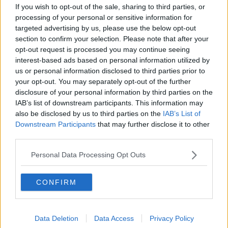
If you wish to opt-out of the sale, sharing to third parties, or
processing of your personal or sensitive information for
La sepsi è una grave sindrome causata dalla risposta non regolata
targeted advertising by us, please use the below opt-out
dell’organismo a un’infezione. Nonostante sia molto frequente,
section to confirm your selection. Please note that after your
tanto che ogni anno nel mondo si contano
circa 50 milioni di
opt-out request is processed you may continue seeing
persone
che la sviluppino, ha caratteristiche difficili da
interest-based ads based on personal information utilized by
schematizzare per cui è sempre ancora poco nota alla cittadinanza.
us or personal information disclosed to third parties prior to
Eppure,
miete più vittime di ictus e infarto sommati insieme
.
your opt-out. You may separately opt-out of the further
In Toscana la sepsi
colpisce prevalentemente la popolazione
disclosure of your personal information by third parties on the
anziana
: il 53% ha più di 80 anni e il 75% presenta una
IAB’s list of downstream participants. This information may
compresenza di altre patologie come coronaropatie, scompenso
also be disclosed by us to third parties on the
IAB’s List of
cardiaco o diabete. Tuttavia, nel 13% dei casi la sepsi colpisce
Downstream Participants
that may further disclose it to other
soggetti sani.
third parties.
Per al Giornata mondiale della lotta alla sepsi, il Gruppo tecnico
regionale si impegna a
diffondere questa consapevolezza nella
Personal Data Processing Opt Outs
cittadinanza
con un evento pubblico che prevede l’allestimento,
nell’emiciclo antistante la Certosa, di tre tavoli tematici: il primo
CONFIRM
dedicato ai giovanissimi con microscopio, igiene delle mani e piccoli
oggetti ricordo a tema microbiologico; il secondo con interviste agli
specialisti sulla sepsi e il terzo sulla prevenzione con prove pratiche
per tutti su uno strumento di
training
e valutazione per il corretto
Data Deletion
Data Access
Privacy Policy
lavaggio delle mani.