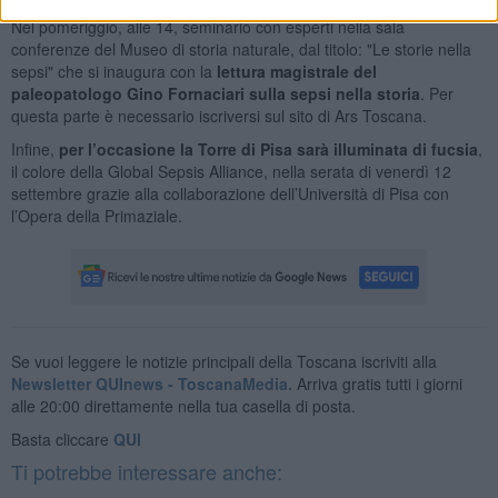
Nel pomeriggio, alle 14, seminario con esperti nella sala
conferenze del Museo di storia naturale, dal titolo: "Le storie nella
sepsi" che si inaugura con la
lettura magistrale del
paleopatologo Gino Fornaciari sulla sepsi nella storia
. Per
questa parte è necessario iscriversi sul sito di Ars Toscana.
Infine,
per l’occasione la Torre di Pisa sarà illuminata di fucsia
,
il colore della Global Sepsis Alliance, nella serata di venerdì 12
settembre grazie alla collaborazione dell’Università di Pisa con
l’Opera della Primaziale.
Se vuoi leggere le notizie principali della Toscana iscriviti alla
Newsletter QUInews - ToscanaMedia.
Arriva gratis tutti i giorni
alle 20:00 direttamente nella tua casella di posta.
Basta cliccare
QUI
Ti potrebbe interessare anche: