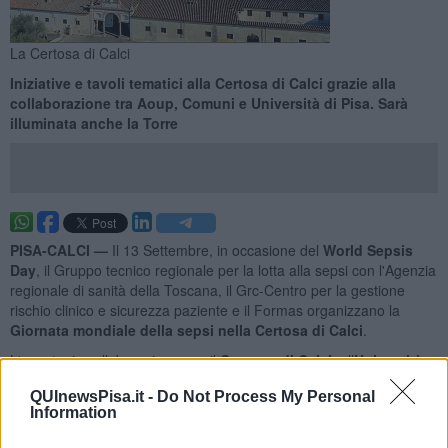
La Certosa di Calci
Iniziative e tavoli tematici alla Certosa di Calci grazie alla
collaborazione tra Aoup, Comuni e Università di Pisa. Sarà
illuminata anche la Torre
PISA-CALCI —
Il 13 Settembre, in occasione del
World Sepsis
Day
, il Gruppo tecnico regionale per la lotta alla sepsi con l'Agenzia
regionale di sanità della Toscana, il Grc-Centro per la gestione
rischio clinico e sicurezza paziente e il Formas organizzano la
Giornata mondiale della sepsi nella Certosa di Calci
.
L'evento, in collaborazione con il
Comune di Calci
e l’
Università
di Pisa
, prevede nel corso della mattinata dei tavoli tematici aperti
QUInewsPisa.it -
Do Not Process My Personal
alla popolazione e, nel pomeriggio, un seminario con esperti.
Information