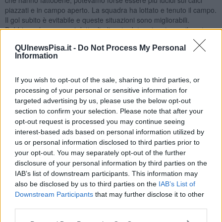
piazzati e in campo aperto. La squadra ha lottato e tenuto il campo.
Il gol subito è evitabile e queste situazioni sono migliorabili.
Dobbiamo lavorare sui dettagli, diventa determinante per il nostro
percorso di crescita. Sulle scelte ho fatto una scelta anche sugli
QUInewsPisa.it -
Do Not Process My Personal
allenamenti pensando anche che tra tre giorni giocheremo di nuovo
Information
in casa, dando spazio a chi potesse star bene. Raul ha avuto un
problema muscolare, Bonfanti è uscito per crampi e ha
condizionato i cambi che avrei fatto. E' una crescita naturale da
If you wish to opt-out of the sale, sharing to third parties, or
parte di una neopromossa, da parte di tanti giocatori che giocano in
processing of your personal or sensitive information for
questa categoria e in Serie A. Sarà compito mio limare queste
targeted advertising by us, please use the below opt-out
situazioni. Dovremo essere bravi in casa d'ora in poi, dovremo
section to confirm your selection. Please note that after your
pensare a ogni singola partita per portare a casa più punto
opt-out request is processed you may continue seeing
possibile. Oggi è stata un po' condizionata dagli infortuni nella
interest-based ads based on personal information utilized by
ripresa, sarebbe entrato Tramoni se non si fosse fatto male
us or personal information disclosed to third parties prior to
Bonfanti. Possiamo dire che ha riposato per martedì, lo avremo
your opt-out. You may separately opt-out of the further
fresco per il Como. Ringrazio il popolo genoano per l'accoglienza.
disclosure of your personal information by third parties on the
Nutro grande affetto nei confronti di questa gente e penso e spero
IAB’s list of downstream participants. This information may
sia ricambiato. Dall'altro lato c'erano tantissimi tifosi pisani e siamo
also be disclosed by us to third parties on the
IAB’s List of
stati felici di vederli. Andare sotto con questa squadra e poi
Downstream Participants
that may further disclose it to other
recuperarla non è mai semplice".
third parties.