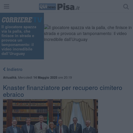
Il giocatore spazza
via la palla, che
finisce in strada e
provoca un
tamponamento: il
video incredibile
dall’Uruguay
Indietro
,
Mercoledì
ore 20:19
Attualità
14 Maggio 2025
Knaster finanziatore per recupero cimitero
ebraico