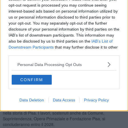
secoli – e la realizzazione di un centro accoglienza per i
opt-out request is processed you may continue seeing
visitatori.
È un’iniziativa che riporta alla luce uno dei luoghi simbolo
interest-based ads based on personal information utilized by
dell’identità ebraica pisana, ancora oggi attivo ma per troppo tempo
us or personal information disclosed to third parties prior to
nascosto alla vista e alla consapevolezza della città.
your opt-out. You may separately opt-out of the further
disclosure of your personal information by third parties on the
IAB’s list of downstream participants. This information may
also be disclosed by us to third parties on the
IAB’s List of
"Riaprire quel portone – ha spiegato Andrea Gottfried,
Downstream Participants
that may further disclose it to other
presidente della Comunità ebraica di Pisa
– significa riallacciare
third parties.
un legame profondo tra la memoria della comunità e la vita della
città. È un gesto che parla di riconoscimento, di rispetto e di
Personal Data Processing Opt Outs
inclusione". In questo percorso, il ruolo di Knaster non è solo
economico ma anche simbolico. Il suo sostegno rappresenta un
CONFIRM
ponte tra le sue radici e la nuova casa sportiva e culturale che ha
scelto.
Oggi il cimitero – uno dei più antichi ancora in uso – tornerà
Data Deletion
Data Access
Privacy Policy
ad aprirsi ai passanti, ai cittadini, ai turisti.
E lo farà anche
grazie a chi, come Knaster, ha deciso di lasciare un segno concreto
nella storia di Pisa. I lavori, sostenuti anche da Comune,
Soprintendenza, Opera Primaziale e Fondazione Pisa, si
concluderanno entro il 2028.