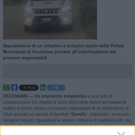
Segnalazione di un cittadino e indagini rapide della Polizia
Municipale di Vecchiano portano all’individuazione dei
presunti responsabili
VECCHIANO —
Un intervento tempestivo
e una rete di
collaborazione tra cittadini e forze dell’ordine hanno permesso di
risalire in breve tempo ai presunti responsabili di un abbandono di
rifiuti speciali nel canale di bonifica “
Gorello
”. L’episodio, avvenuto
nei giorni scorsi, riguardava lo scarico notturno di materiali edili, tra
cui imballaggi e scarti di isolanti, gettati da un furgone in corsa.
A segnalare l’accaduto è stato un residente
, insospettito dal