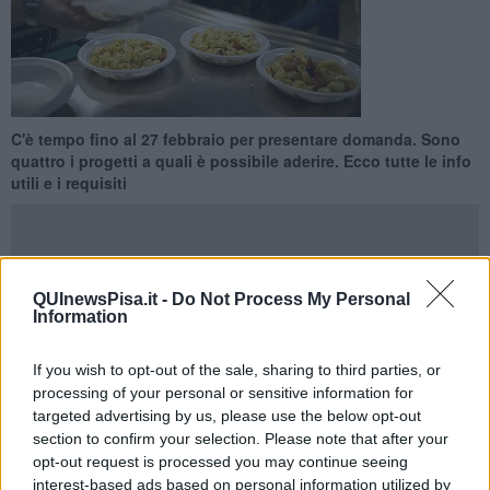
C'è tempo fino al 27 febbraio per presentare domanda. Sono
quattro i progetti a quali è possibile aderire. Ecco tutte le info
utili e i requisiti
QUInewsPisa.it -
Do Not Process My Personal
Information
PISA —
La scadenza del bando per il Servizio civile universale è
stata prorogata al 27 febbraio. Lo comunica la Caritas diocesana
che elenca i progetti ai quali è possibile aderire sono.
If you wish to opt-out of the sale, sharing to third parties, or
processing of your personal or sensitive information for
In tutto sono quattro: “Cittadini invisibili - Pisa”, “Non solo scuola
targeted advertising by us, please use the below opt-out
2024”, “In cammino con gli ultimi - Pisa” e “In cammino con gli ultimi
section to confirm your selection. Please note that after your
a scuola e non solo - Toscana”.
opt-out request is processed you may continue seeing
interest-based ads based on personal information utilized by