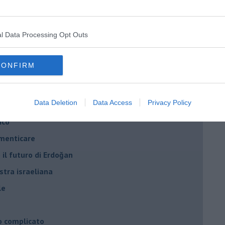
ogan
onflitti
l Data Processing Opt Outs
per l'Italia
CONFIRM
hia”
ella spesa
Data Deletion
Data Access
Privacy Policy
daco e la Brexit
ico
imenticare
il futuro di Erdoğan
stra israeliana
le
o complicato