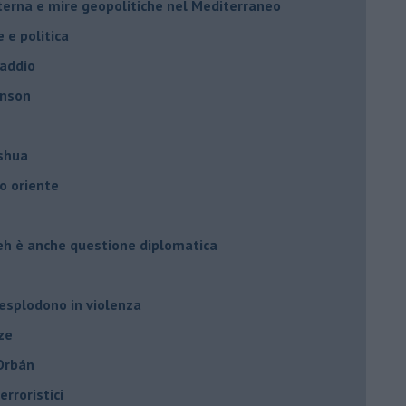
nterna e mire geopolitiche nel Mediterraneo
e e politica
 addio
hnson
oshua
o oriente
leh è anche questione diplomatica
 esplodono in violenza
ze
 Orbán
rroristici