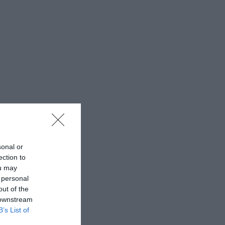
sonal or
ection to
ou may
 personal
out of the
 downstream
B’s List of