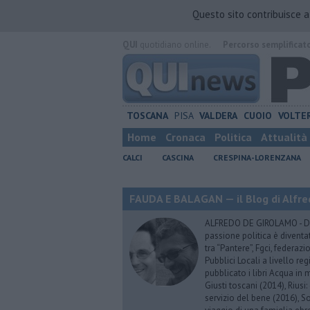
Questo sito contribuisce 
QUI
quotidiano online.
Percorso semplificat
TOSCANA
PISA
VALDERA
CUOIO
VOLTE
Home
Cronaca
Politica
Attualità
CALCI
CASCINA
CRESPINA-LORENZANA
FAUDA E BALAGAN — il Blog di Alfre
ALFREDO DE GIROLAMO - Dopo
passione politica è diventa
tra “Pantere”, Fgci, federazi
Pubblici Locali a livello re
pubblicato i libri Acqua in m
Giusti toscani (2014), Riusi:
servizio del bene (2016), S