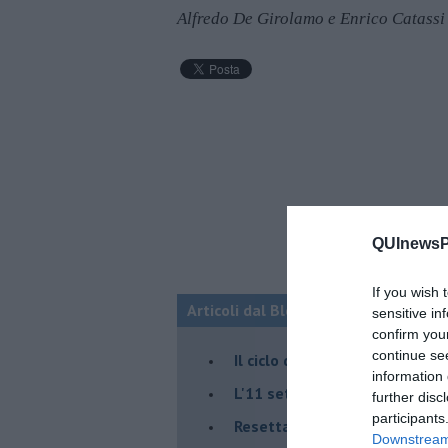
Alfredo De Girolamo e Enrico Catassi
QUInewsPi
If you wish 
Articoli dal Blog “Fauda e balagan” 
sensitive in
confirm you
continue se
Il ciclo della violenza in Medi
information 
L'11 settembre di Israele è in
further disc
participants
Resettare l’era di Netanyahu
Downstream 