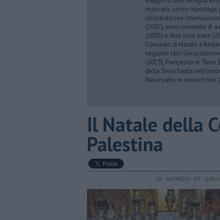
viaggio di una famiglia eb
mancato, scrivo reportage p
cooperazione internazionale
(2007), sono contento di av
(2005) e Non solo pane (201
Concerto di Natale a Betl
seguenti libri: Gerusalemme
(2013), Francesco in Terra 
della Terra Santa nell'omb
Netanyahu re senza trono (
Il Natale della 
Palestina
DI ALFREDO DE GIRO