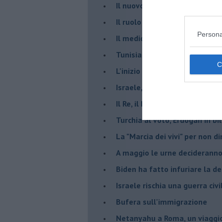
​Il nuovo corso dell’era di Erd
Il ruolo delle diplomazie nei c
Persona
Il medioriente di Silvio
Tunisia rischiosa e strategica 
L'inizio del “secolo della Turc
Israele, deciderà il borsone d
Il Re, il Primo Ministro, il Sin
Turchia al voto, Erdogan in bil
La "Marcia dei vivi" per non d
A maggio le urne decideranno 
Biden ha fatto infuriare la de
Israele rischia una guerra civi
Bufera sull'immigrazione
Netanyahu a Roma, un viaggi