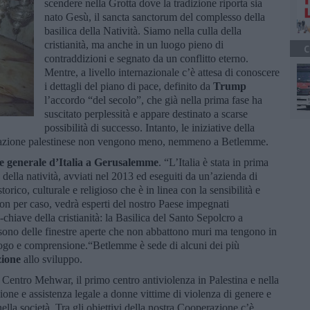
scendere nella Grotta dove la tradizione riporta sia
nato Gesù, il sancta sanctorum del complesso della
basilica della Natività. Siamo nella culla della
cristianità, ma anche in un luogo pieno di
C
contraddizioni e segnato da un conflitto eterno.
Mentre, a livello internazionale c’è attesa di conoscere
i dettagli del piano di pace, definito da
Trump
l’accordo “del secolo”, che già nella prima fase ha
suscitato perplessità e appare destinato a scarse
possibilità di successo. Intanto, le iniziative della
polazione palestinese non vengono meno, nemmeno a Betlemme.
e generale d’Italia a Gerusalemme
. “L’Italia è stata in prima
ca della natività, avviati nel 2013 ed eseguiti da un’azienda di
rico, culturale e religioso che è in linea con la sensibilità e
 non per caso, vedrà esperti del nostro Paese impegnati
chiave della cristianità: la Basilica del Santo Sepolcro a
 sono delle finestre aperte che non abbattono muri ma tengono in
alogo e comprensione.“Betlemme è sede di alcuni dei più
ione
allo sviluppo.
il Centro Mehwar, il primo centro antiviolenza in Palestina e nella
ione e assistenza legale a donne vittime di violenza di genere e
ella società. Tra gli obiettivi della nostra Cooperazione c’è