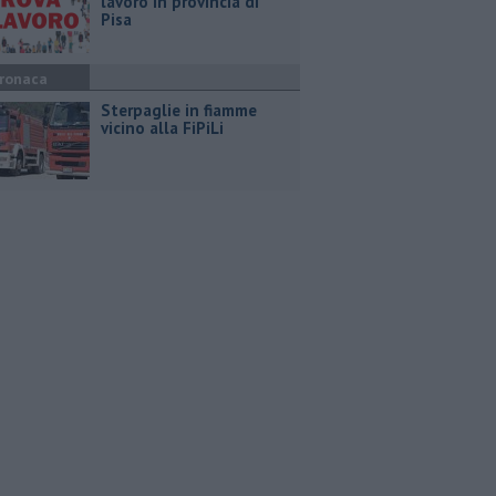
lavoro in provincia di
Pisa
ronaca
Sterpaglie in fiamme
vicino alla FiPiLi