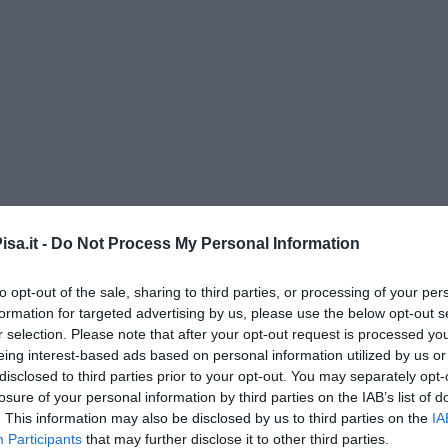
sa.it -
Do Not Process My Personal Information
to opt-out of the sale, sharing to third parties, or processing of your per
di Alfredo De Girolamo e Enrico Catassi
formation for targeted advertising by us, please use the below opt-out s
r selection. Please note that after your opt-out request is processed y
eing interest-based ads based on personal information utilized by us or
oriente
disclosed to third parties prior to your opt-out. You may separately opt-
iziato il 7 ottobre 2023
losure of your personal information by third parties on the IAB’s list of
. This information may also be disclosed by us to third parties on the
IA
Participants
that may further disclose it to other third parties.