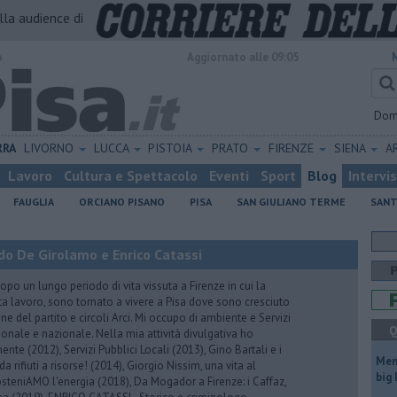
alla audience di
o
Aggiornato alle 09:05
Dom
RRA
LIVORNO
LUCCA
PISTOIA
PRATO
FIRENZE
SIENA
A
Lavoro
Cultura e Spettacolo
Eventi
Sport
Blog
Intervi
FAUGLIA
ORCIANO PISANO
PISA
SAN GIULIANO TERME
SANT
do De Girolamo e Enrico Catassi
 un lungo periodo di vita vissuta a Firenze in cui la
ta lavoro, sono tornato a vivere a Pisa dove sono cresciuto
one del partito e circoli Arci. Mi occupo di ambiente e Servizi
Q
gionale e nazionale. Nella mia attività divulgativa ho
ente (2012), Servizi Pubblici Locali (2013), Gino Bartali e i
Mem
 da rifiuti a risorse! (2014), Giorgio Nissim, una vita al
big
osteniAMO l'energia (2018), Da Mogador a Firenze: i Caffaz,