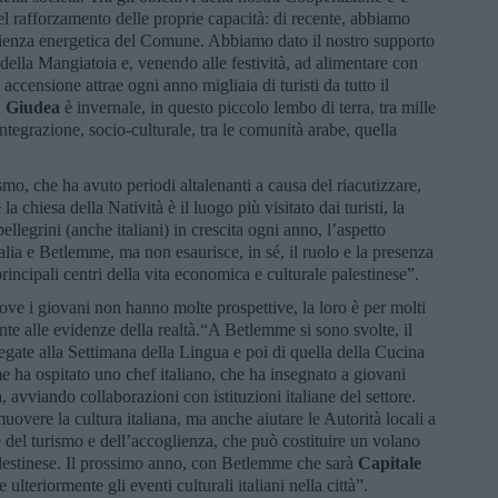
el rafforzamento delle proprie capacità: di recente, abbiamo
ficienza energetica del Comune. Abbiamo dato il nostro supporto
 della Mangiatoia e, venendo alle festività, ad alimentare con
 accensione attrae ogni anno migliaia di turisti da tutto il
a
Giudea
è invernale, in questo piccolo lembo di terra, tra mille
integrazione, socio-culturale, tra le comunità arabe, quella
smo, che ha avuto periodi altalenanti a causa del riacutizzare,
 chiesa della Natività è il luogo più visitato dai turisti, la
llegrini (anche italiani) in crescita ogni anno, l’aspetto
talia e Betlemme, ma non esaurisce, in sé, il ruolo e la presenza
principali centri della vita economica e culturale palestinese”.
ve i giovani non hanno molte prospettive, la loro è per molti
onte alle evidenze della realtà.“A Betlemme si sono svolte, il
legate alla Settimana della Lingua e poi di quella della Cucina
e ha ospitato uno chef italiano, che ha insegnato a giovani
a, avviando collaborazioni con istituzioni italiane del settore.
uovere la cultura italiana, ma anche aiutare le Autorità locali a
e del turismo e dell’accoglienza, che può costituire un volano
alestinese. Il prossimo anno, con Betlemme che sarà
Capitale
 ulteriormente gli eventi culturali italiani nella città”.