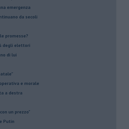
suna emergenza
ontinuano da secoli
le promesse?
 degli elettori
no di lui
Natale”
à operativa e morale
sta a destra
 con un prezzo"
e Putin