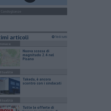
Condoglianze
imi articoli
Vedi tutti
ronaca
Nuova scossa di
magnitudo 2.4 nel
Pisano
ttualità
Takeda, è ancora
scontro con i sindacati
ttualità
​Tutte le offerte di