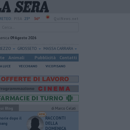
25°
36°
METEO:
PISA
QuiNews.net
enica
09 Agosto 2026
REZZO
GROSSETO
MASSA CARRARA
ste
Animali
Pubblicità
Contatti
A LUCE
VECCHIANO
VICOPISANO
ui Blog
di Marco Celati
RACCONTI
orie dopo il
DELLA
 bang
DOMENICA