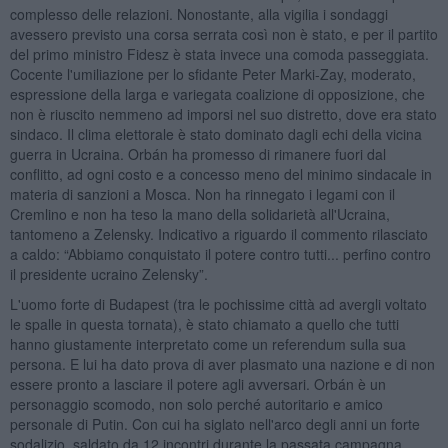
complesso delle relazioni. Nonostante, alla vigilia i sondaggi
avessero previsto una corsa serrata così non è stato, e per il partito
del primo ministro Fidesz è stata invece una comoda passeggiata.
Cocente l'umiliazione per lo sfidante Peter Marki-Zay, moderato,
espressione della larga e variegata coalizione di opposizione, che
non è riuscito nemmeno ad imporsi nel suo distretto, dove era stato
sindaco. Il clima elettorale è stato dominato dagli echi della vicina
guerra in Ucraina. Orbán ha promesso di rimanere fuori dal
conflitto, ad ogni costo e a concesso meno del minimo sindacale in
materia di sanzioni a Mosca. Non ha rinnegato i legami con il
Cremlino e non ha teso la mano della solidarietà all'Ucraina,
tantomeno a Zelensky. Indicativo a riguardo il commento rilasciato
a caldo: “Abbiamo conquistato il potere contro tutti... perfino contro
il presidente ucraino Zelensky”.
L'uomo forte di Budapest (tra le pochissime città ad avergli voltato
le spalle in questa tornata), è stato chiamato a quello che tutti
hanno giustamente interpretato come un referendum sulla sua
persona. E lui ha dato prova di aver plasmato una nazione e di non
essere pronto a lasciare il potere agli avversari. Orbán è un
personaggio scomodo, non solo perché autoritario e amico
personale di Putin. Con cui ha siglato nell'arco degli anni un forte
sodalizio, saldato da 12 incontri durante la passata campagna