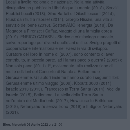
Locali a livello regionale e nazionale. Nella mia attività
divulgativa ho pubblicato i libri Acqua in mente (2012), Servizi
Pubblici Locali (2013), Gino Bartali e i Giusti toscani (2014),
Riusi: da rifiuti a risorse! (2014), Giorgio Nissim, una vita al
servizio del bene (2016), SosteniAMO l'energia (2018), Da
Mogador a Firenze: i Caffaz, viaggio di una famiglia ebrea
(2019). ENRICO CATASSI - Storico e criminologo mancato,
scrivo reportage per diversi quotidiani online. Svolgo progetti di
cooperazione internazionale nei Paesi in via di sviluppo.
Curatore del libro In nome di (2007), sono contento di aver
contribuito, in piccola parte, ad Hamas pace o guerra? (2005) e
Non solo pane (2011). E, ovviamente, alla realizzazione di
molte edizioni del Concerto di Natale a Betlemme e
Gerusalemme. Gli autori insieme hanno curato i seguenti libri:
Gerusalemme ultimo viaggio (2009), Kibbutz 3000 (2011),
Israele 2013 (2013), Francesco in Terra Santa (2014). Voci da
Israele (2015), Betlemme. La stella della Terra Santa
nell'ombra del Medioriente (2017), How close to Bethlehem
(2018), Netanyahu re senza trono (2019) e Il Signor Netanyahu
(2021).
,
Mercoledì
ore 21:00
Blog
06 Aprile 2022