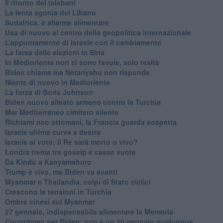
Il ritorno dei talebani
​La lenta agonia del Libano
Sudafrica, è allarme alimentare
Usa di nuovo al centro della geopolitica internazionale
L’appuntamento di Israele con il cambiamento
La farsa delle elezioni in Siria
In Medioriente non ci sono favole, solo realtà
Biden chiama ma Netanyahu non risponde
Niente di nuovo in Medioriente
La forza di Boris Johnson
Biden nuovo alleato armeno contro la Turchia
Mar Mediterraneo cimitero silente
Richiami neo ottomani, la Francia guarda sospetta
Israele ultima curva a destra
Israele al voto: il Re sarà morto o vivo?
Londra trema tra gossip e casse vuote
Da Kindu a Kanyamahoro
Trump è vivo, ma Biden va avanti
Myanmar e Thailandia, colpi di Stato ciclici
Crescono le tensioni in Turchia
Ombre cinesi sul Myanmar
27 gennaio, indispensabile alimentare la Memoria
Countdown per Biden: non è un 20 gennaio qualunque