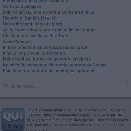
Francesco a Sarajevo: il bilancio
Un Papa a Sarajevo
Palmira all'Isis, una sconfitta anche mediatica
Ricordo di Daniela Meucci
​Una telefonata lunga 42 giorni
​Ariel, ebreo-etiope: una storia nelle sue parole
Che la terra ti sia lieve, Rav Toaff
​#saveYarmouk
​In medioriente un'altra Pasqua senza pace
​Il falco vola anche controvento
Molte nubi sul futuro del governo israeliano
Knesset: la campagna elettorale approda da Obama
Palestina: un conflitto dai molteplici approcci
Editore Toscana Media Channel srl - Via Dei Martelli, 8 - 50129
FIRENZE - info@toscanamediachannel.it. TOSCANA MEDIA
NEWS quotidiano on line registrato presso il Tribunale di Firenze
al n. 5935 del 27.09.2013. Iscrizione ROC 22105 - C.F. e P.Iva
0620787048