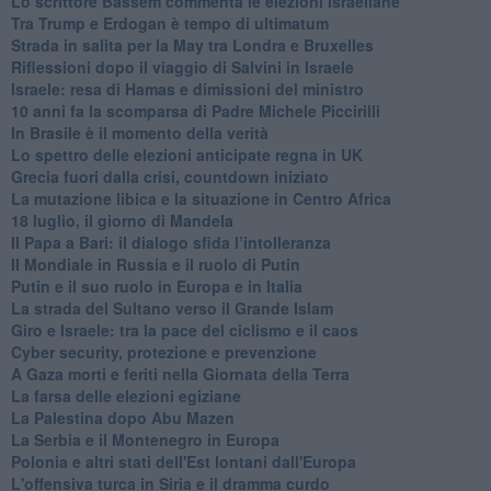
Lo scrittore Bassem commenta le elezioni israeliane
Tra Trump e Erdogan è tempo di ultimatum
Strada in salita per la May tra Londra e Bruxelles
Riflessioni dopo il viaggio di Salvini in Israele
Israele: resa di Hamas e dimissioni del ministro
10 anni fa la scomparsa di Padre Michele Piccirilli
In Brasile è il momento della verità
Lo spettro delle elezioni anticipate regna in UK
Grecia fuori dalla crisi, countdown iniziato
La mutazione libica e la situazione in Centro Africa
18 luglio, il giorno di Mandela
Il Papa a Bari: il dialogo sfida l’intolleranza
Il Mondiale in Russia e il ruolo di Putin
Putin e il suo ruolo in Europa e in Italia
La strada del Sultano verso il Grande Islam
Giro e Israele: tra la pace del ciclismo e il caos
Cyber security, protezione e prevenzione
A Gaza morti e feriti nella Giornata della Terra
La farsa delle elezioni egiziane
La Palestina dopo Abu Mazen
La Serbia e il Montenegro in Europa
Polonia e altri stati dell'Est lontani dall'Europa
L'offensiva turca in Siria e il dramma curdo