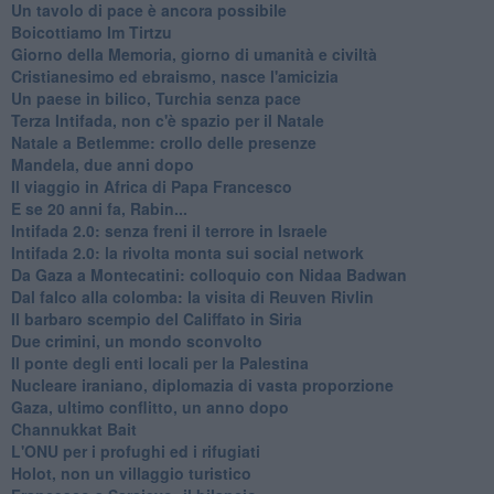
Un tavolo di pace è ancora possibile
Boicottiamo Im Tirtzu
Giorno della Memoria, giorno di umanità e civiltà
Cristianesimo ed ebraismo, nasce l'amicizia
Un paese in bilico, Turchia senza pace
Terza Intifada, non c'è spazio per il Natale
Natale a Betlemme: crollo delle presenze
Mandela, due anni dopo
Il viaggio in Africa di Papa Francesco
E se 20 anni fa, Rabin...
Intifada 2.0: senza freni il terrore in Israele
Intifada 2.0: la rivolta monta sui social network
Da Gaza a Montecatini: colloquio con Nidaa Badwan
Dal falco alla colomba: la visita di Reuven Rivlin
Il barbaro scempio del Califfato in Siria
Due crimini, un mondo sconvolto
Il ponte degli enti locali per la Palestina
Nucleare iraniano, diplomazia di vasta proporzione
Gaza, ultimo conflitto, un anno dopo
Channukkat Bait
L'ONU per i profughi ed i rifugiati
Holot, non un villaggio turistico