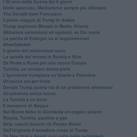
I 50 anni della Guerra dei 6 giorni
Golfo spaccato, Medioriente sempre più dilaniato
The Donald meet Francesco
Il primo viaggio di Trump in Arabia
Trump aspirante Messia in Medio Oriente
Abbattere estremismi ed egoismi, se Dio vuole
La partita di Erdogan va ai supplementari
#freeGabriele
Il giorno del referendum turco
La spirale del terrore in Russia e Siria
Da Roma a Roma per una nuova Europa
Turchia, un sovrano senza pietà
L'ignoranza trumpiana su Israele e Palestina
Un'epoca sta per finire
Donald Trump,quarta via di un presidente americano
Un presente senza futuro
La Turchia a un bivio
Il massacro di Aleppo
Sul Monte Nebo in Giordania un organo pisano
Russia, Turchia, pipeline e gas
Siria, caschi bianchi da Premio Nobel
Dall'Ungheria il semaforo rosso ai Trump
Da New York e Assisi voci unite nella solidarietà