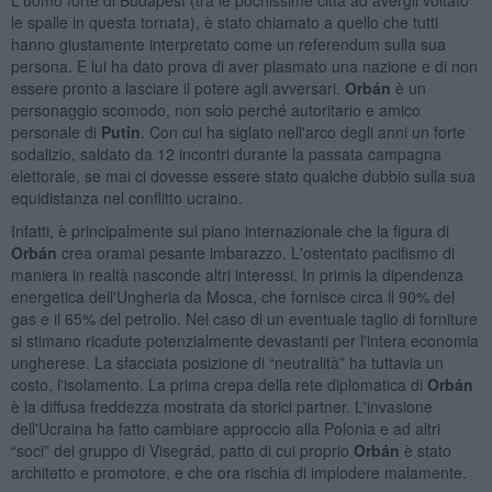
le spalle in questa tornata), è stato chiamato a quello che tutti
hanno giustamente interpretato come un referendum sulla sua
persona. E lui ha dato prova di aver plasmato una nazione e di non
essere pronto a lasciare il potere agli avversari.
Orbán
è un
personaggio scomodo, non solo perché autoritario e amico
personale di
Putin
. Con cui ha siglato nell'arco degli anni un forte
sodalizio, saldato da 12 incontri durante la passata campagna
elettorale, se mai ci dovesse essere stato qualche dubbio sulla sua
equidistanza nel conflitto ucraino.
Infatti, è principalmente sul piano internazionale che la figura di
Orbán
crea oramai pesante imbarazzo. L'ostentato pacifismo di
maniera in realtà nasconde altri interessi. In primis la dipendenza
energetica dell'Ungheria da Mosca, che fornisce circa il 90% del
gas e il 65% del petrolio. Nel caso di un eventuale taglio di forniture
si stimano ricadute potenzialmente devastanti per l'intera economia
ungherese. La sfacciata posizione di “neutralità” ha tuttavia un
costo, l'isolamento. La prima crepa della rete diplomatica di
Orbán
è la diffusa freddezza mostrata da storici partner. L'invasione
dell'Ucraina ha fatto cambiare approccio alla Polonia e ad altri
“soci” del gruppo di Visegrád, patto di cui proprio
Orbán
è stato
architetto e promotore, e che ora rischia di implodere malamente.