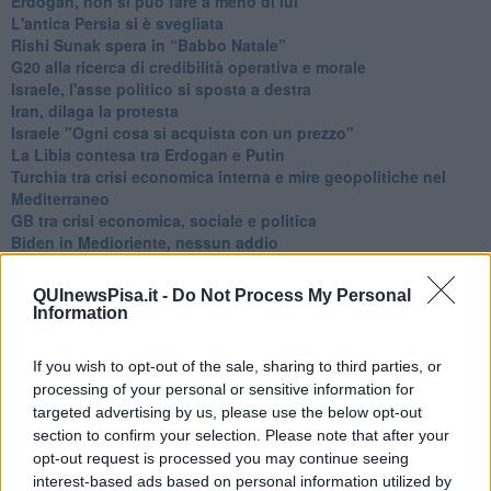
Erdogan, non si può fare a meno di lui
L'antica Persia si è svegliata
Rishi Sunak spera in “Babbo Natale”
G20 alla ricerca di credibilità operativa e morale
Israele, l'asse politico si sposta a destra
Iran, dilaga la protesta
Israele "Ogni cosa si acquista con un prezzo"
La Libia contesa tra Erdogan e Putin
Turchia tra crisi economica interna e mire geopolitiche nel
Mediterraneo
GB tra crisi economica, sociale e politica
Biden in Medioriente, nessun addio
È calato il sipario su Boris Johnson
Confini di morte
QUInewsPisa.it -
Do Not Process My Personal
Riflessioni con Abraham Yehoshua
Information
La missione di Draghi in medio oriente
Il giubileo di Elisabetta
If you wish to opt-out of the sale, sharing to third parties, or
L'uccisione di Shireen Abu Akleh è anche questione
processing of your personal or sensitive information for
diplomatica
targeted advertising by us, please use the below opt-out
Le giornate dell'olocausto
section to confirm your selection. Please note that after your
Fanatismo e voglia di duello, esplodono in violenza
opt-out request is processed you may continue seeing
Una vigilia pasquale di violenze
Ungheria, la quarta di Viktor Orbán
interest-based ads based on personal information utilized by