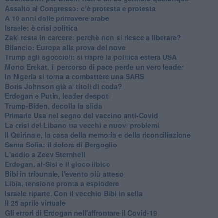
Assalto al Congresso: c’è protesta e protesta
A 10 anni dalle primavere arabe
Israele: è crisi politica
Zaki resta in carcere: perchè non si riesce a liberare?
Bilancio: Europa alla prova del nove
Trump agli sgoccioli: si riapre la politica estera USA
Morto Erekat, il percorso di pace perde un vero leader
In Nigeria si torna a combattere una SARS
Boris Johnson già ai titoli di coda?
Erdogan e Putin, leader despoti
Trump-Biden, decolla la sfida
Primarie Usa nel segno del vaccino anti-Covid
La crisi del Libano tra vecchi e nuovi problemi
Il Quirinale, la casa della memoria e della riconciliazione
Santa Sofia: il dolore di Bergoglio
L'addio a ​Zeev Sternhell
Erdogan, al-Sisi e il gioco libico
Bibi in tribunale, l'evento più atteso
Libia, tensione pronta a esplodere
Israele riparte. Con il vecchio Bibi in sella
Il 25 aprile virtuale
Gli errori di Erdogan nell'affrontare il Covid-19