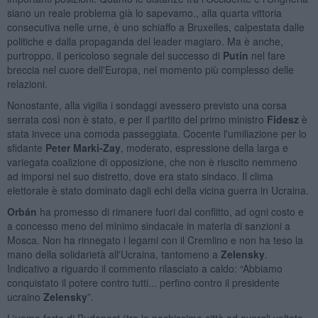
siano un reale problema già lo sapevamo., alla quarta vittoria
consecutiva nelle urne, è uno schiaffo a Bruxelles, calpestata dalle
politiche e dalla propaganda del leader magiaro. Ma è anche,
purtroppo, il pericoloso segnale del successo di
Putin
nel fare
breccia nel cuore dell'Europa, nel momento più complesso delle
relazioni.
Nonostante, alla vigilia i sondaggi avessero previsto una corsa
serrata così non è stato, e per il partito del primo ministro
Fidesz
è
stata invece una comoda passeggiata. Cocente l'umiliazione per lo
sfidante
Peter Marki-Zay
, moderato, espressione della larga e
variegata coalizione di opposizione, che non è riuscito nemmeno
ad imporsi nel suo distretto, dove era stato sindaco. Il clima
elettorale è stato dominato dagli echi della vicina guerra in Ucraina.
Orbán
ha promesso di rimanere fuori dal conflitto, ad ogni costo e
a concesso meno del minimo sindacale in materia di sanzioni a
Mosca. Non ha rinnegato i legami con il Cremlino e non ha teso la
mano della solidarietà all'Ucraina, tantomeno a
Zelensky
.
Indicativo a riguardo il commento rilasciato a caldo: “Abbiamo
conquistato il potere contro tutti... perfino contro il presidente
ucraino
Zelensky
”.
L'uomo forte di Budapest (tra le pochissime città ad avergli voltato