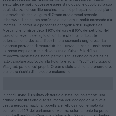
elettorale, se mai ci dovesse essere stato qualche dubbio sulla sua
equidistanza nel conflitto ucraino. Infatti, è principalmente sul piano
internazionale che la figura di Orbán crea oramai pesante
imbarazzo. L'ostentato pacifismo di maniera in realtà nasconde altri
interessi. In primis la dipendenza energetica dell'Ungheria da
Mosca, che fornisce circa il 90% del gas e il 65% del petrolio. Nel
caso di un eventuale taglio di forniture si stimano ricadute
potenzialmente devastanti per l'intera economia ungherese. La
sfacciata posizione di “neutralità” ha tuttavia un costo, l'isolamento.
La prima crepa della rete diplomatica di Orbán è la diffusa
freddezza mostrata da storici partner. L'invasione dell'Ucraina ha
fatto cambiare approccio alla Polonia e ad altri “soci” del gruppo di
Visegrád, patto di cui proprio Orbán è stato architetto e promotore,
e che ora rischia di implodere malamente.
In conclusione. Il risultato elettorale è stata indubbiamente una
grande dimostrazione di forza interna dell'ideologo della nuova
destra europea, nazional-populista e religiosa, confermata dal
controllo dei 2/3 del parlamento. Mentre, esternamente ha perso
importanti posizioni. Quanto le distanze tra l'Occidente e l'Ungheria