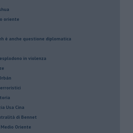
oshua
o oriente
leh è anche questione diplomatica
 esplodono in violenza
ze
 Orbán
rroristici
toria
zia Usa Cina
tralità di Bennet
l Medio Oriente