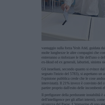
vantaggio sulla forza Yesh Atid, guidata dal
molte lunghezze le altre compagini che co
entreranno a rinforzare le file dell'uno o del
ex-likud ed ex generali, laburisti, sinistra
Gli israeliani, secondo quanto si evince da
segnato l'inizio del 5783), si aspettano un
l'opinione pubblica crede che le cose and
intervistati). Il 21% invece è convinto del 
partire proprio dall'esito delle incombenti e
Il prefigurare della perdurante instabilità 
dell'intelligence per gli affari interni), c
sicurezza del Paese. L'immagine di uno stat