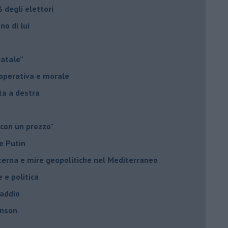
 degli elettori
no di lui
Natale”
à operativa e morale
sta a destra
 con un prezzo"
e Putin
nterna e mire geopolitiche nel Mediterraneo
e e politica
 addio
hnson