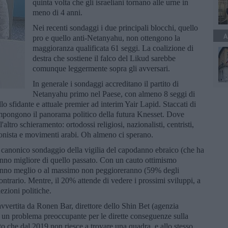
quinta volta che gli israeliani tornano alle urne in
meno di 4 anni.
Nei recenti sondaggi i due principali blocchi, quello
A
pro e quello anti-Netanyahu, non ottengono la
maggioranza qualificata 61 seggi. La coalizione di
destra che sostiene il falco del Likud sarebbe
comunque leggermente sopra gli avversari.
In generale i sondaggi accreditano il partito di
Netanyahu primo nel Paese, con almeno 8 seggi di
lo sfidante e attuale premier ad interim Yair Lapid. Staccati di
mpongono il panorama politico della futura Knesset. Dove
l'altro schieramento: ortodossi religiosi, nazionalisti, centristi,
 sionista e movimenti arabi. Oh almeno ci sperano.
l canonico sondaggio della vigilia del capodanno ebraico (che ha
 anno migliore di quello passato. Con un cauto ottimismo
ranno meglio o al massimo non peggioreranno (59% degli
contrario. Mentre, il 20% attende di vedere i prossimi sviluppi, a
lezioni politiche.
è avvertita da Ronen Bar, direttore dello Shin Bet (agenzia
ome un problema preoccupante per le dirette conseguenze sulla
o che dal 2019 non riesce a trovare una quadra, e allo stesso