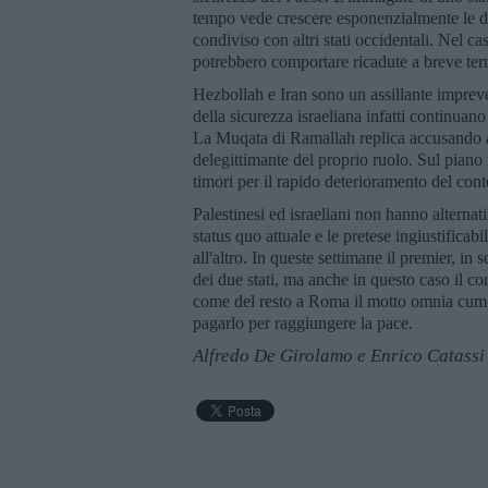
tempo vede crescere esponenzialmente le div
condiviso con altri stati occidentali. Nel cas
potrebbero comportare ricadute a breve ter
Hezbollah e Iran sono un assillante impreve
della sicurezza israeliana infatti continuano
La Muqata di Ramallah replica accusando a 
delegittimante del proprio ruolo. Sul piano
timori per il rapido deterioramento del cont
Palestinesi ed israeliani non hanno alterna
status quo attuale e le pretese ingiustificab
all'altro. In queste settimane il premier, in
dei due stati, ma anche in questo caso il 
come del resto a Roma il motto omnia cum pr
pagarlo per raggiungere la pace.
Alfredo De Girolamo e Enrico Catassi