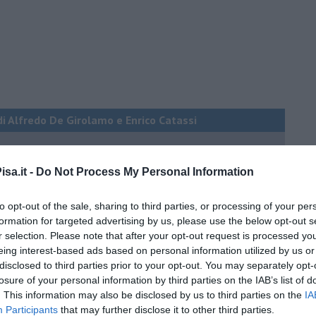
di Alfredo De Girolamo e Enrico Catassi
oriente
sa.it -
Do Not Process My Personal Information
iziato il 7 ottobre 2023
to opt-out of the sale, sharing to third parties, or processing of your per
formation for targeted advertising by us, please use the below opt-out s
ogan
r selection. Please note that after your opt-out request is processed y
onflitti
eing interest-based ads based on personal information utilized by us or
disclosed to third parties prior to your opt-out. You may separately opt-
losure of your personal information by third parties on the IAB’s list of
per l'Italia
. This information may also be disclosed by us to third parties on the
IA
Participants
that may further disclose it to other third parties.