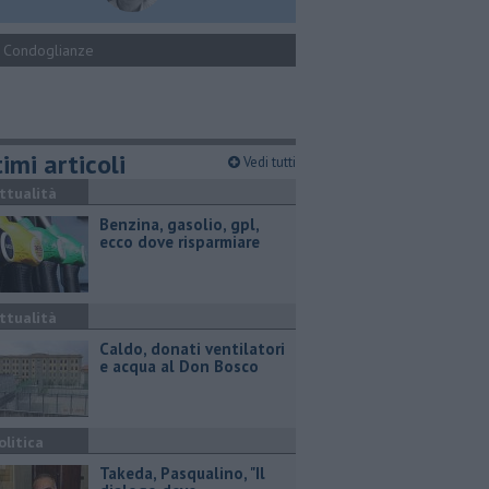
Condoglianze
imi articoli
Vedi tutti
ttualità
​Benzina, gasolio, gpl,
ecco dove risparmiare
ttualità
Caldo, donati ventilatori
e acqua al Don Bosco
olitica
Takeda, Pasqualino, "Il