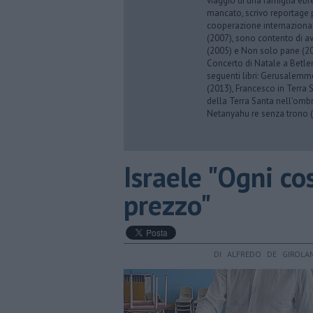
viaggio di una famiglia eb
mancato, scrivo reportage p
cooperazione internazionale
(2007), sono contento di av
(2005) e Non solo pane (201
Concerto di Natale a Betl
seguenti libri: Gerusalemme
(2013), Francesco in Terra 
della Terra Santa nell'omb
Netanyahu re senza trono (
Israele "Ogni co
prezzo"
DI ALFREDO DE GIROLA