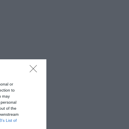
sonal or
ection to
ou may
 personal
out of the
 downstream
B’s List of