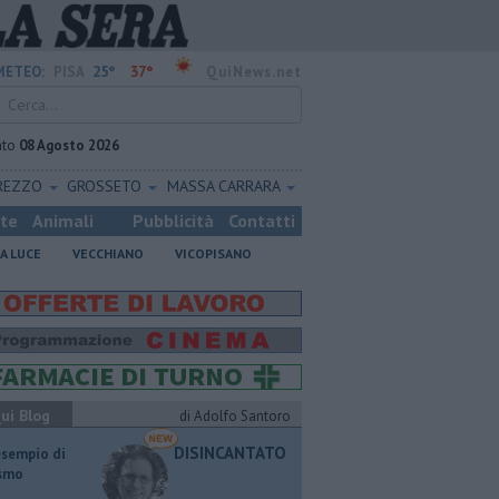
25°
37°
METEO:
PISA
QuiNews.net
ato
08 Agosto 2026
REZZO
GROSSETO
MASSA CARRARA
ste
Animali
Pubblicità
Contatti
A LUCE
VECCHIANO
VICOPISANO
ui Blog
di Adolfo Santoro
DISINCANTATO
esempio di
ismo