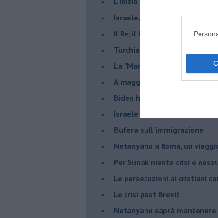
L'inizio del “secolo della Turc
Israele, deciderà il borsone d
Il Re, il Primo Ministro, il Sin
Persona
Turchia al voto, Erdogan in bil
La "Marcia dei vivi" per non d
A maggio le urne decideranno 
Biden ha fatto infuriare la de
Israele rischia una guerra civi
Bufera sull'immigrazione
Netanyahu a Roma, un viaggi
Per Sunak niente crisi e nes
Le persecuzioni ai cristiani c
Le crisi post Brexit
Netanyahu saprà mantenere 