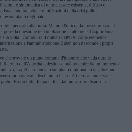
isioni, è sintomatica di un malessere esistente, diffuso e
o israeliano tuttavia le ramificazioni della crisi politica
mine sul piano regionale,
dibile pericolo alla porta. Ma non l'unico, da mesi i funzionari
 a porre la questione dell'implosione in atto nella Cisgiordania.
sua volta i continui raid militari dell'IDF come elemento
 internazionale l'amministrazione Biden non nasconde i propri
esto.
tive che trovare un punto comune d'incontro che vada oltre lo
ili. Il crollo dell'Autorità palestinese può avvenire da un momento
 scadenza, Lapid ha rilanciato sul piano diplomatico la soluzione
consenso popolare all'idea è molto basso. A Gerusalemme vale
etio. E non tutti, di qua e di là dal muro sono disposti a