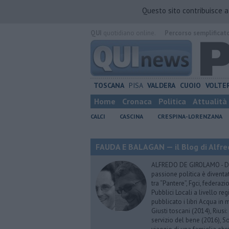
Questo sito contribuisce 
QUI
quotidiano online.
Percorso semplificat
TOSCANA
PISA
VALDERA
CUOIO
VOLTE
Home
Cronaca
Politica
Attualità
CALCI
CASCINA
CRESPINA-LORENZANA
FAUDA E BALAGAN — il Blog di Alfre
ALFREDO DE GIROLAMO - Dopo
passione politica è diventa
tra “Pantere”, Fgci, federazi
Pubblici Locali a livello re
pubblicato i libri Acqua in m
Giusti toscani (2014), Riusi:
servizio del bene (2016), S