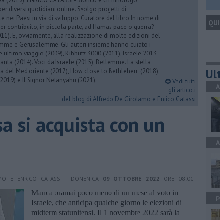
rea (2019). ENRICO CATASSI - Storico e criminologo
er diversi quotidiani online. Svolgo progetti di
 nei Paesi in via di sviluppo. Curatore del libro In nome di
QUI
er contribuito, in piccola parte, ad Hamas pace o guerra?
1). E, ovviamente, alla realizzazione di molte edizioni del
emme e Gerusalemme. Gli autori insieme hanno curato i
 ultimo viaggio (2009), Kibbutz 3000 (2011), Israele 2013
Santa (2014). Voci da Israele (2015), Betlemme. La stella
Ult
ra del Medioriente (2017), How close to Bethlehem (2018),
2019) e Il Signor Netanyahu (2021).
Vedi tutti
A
gli articoli
del blog di Alfredo De Girolamo e Enrico Catassi
sa si acquista con un
A
MO E ENRICO CATASSI - DOMENICA
09 OTTOBRE 2022
ORE 08:00
Manca oramai poco meno di un mese al voto in
P
Israele, che anticipa qualche giorno le elezioni di
midterm statunitensi. Il 1 novembre 2022 sarà la