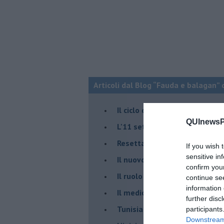
Articoli dal Blog “Fauda e balagan” 
Il ciclo della violenza in Medi
QUInewsPi
L'11 settembre di Israele è in
Resettare l’era di Netanyahu
If you wish 
sensitive in
​Il nuovo corso dell’era di Erd
confirm you
Il ruolo delle diplomazie nei c
continue se
information 
Il medioriente di Silvio
further disc
Tunisia rischiosa e strategica 
participants
Downstream 