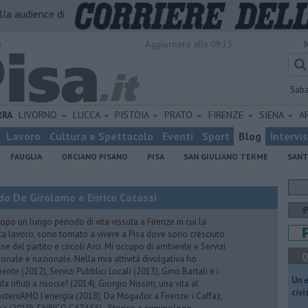
alla audience di
o
Aggiornato alle 09:15
Sab
RRA
LIVORNO
LUCCA
PISTOIA
PRATO
FIRENZE
SIENA
A
Lavoro
Cultura e Spettacolo
Eventi
Sport
Blog
Intervi
FAUGLIA
ORCIANO PISANO
PISA
SAN GIULIANO TERME
SANT
do De Girolamo e Enrico Catassi
 un lungo periodo di vita vissuta a Firenze in cui la
ta lavoro, sono tornato a vivere a Pisa dove sono cresciuto
one del partito e circoli Arci. Mi occupo di ambiente e Servizi
Q
gionale e nazionale. Nella mia attività divulgativa ho
ente (2012), Servizi Pubblici Locali (2013), Gino Bartali e i
​Un 
 da rifiuti a risorse! (2014), Giorgio Nissim, una vita al
civ
osteniAMO l'energia (2018), Da Mogador a Firenze: i Caffaz,