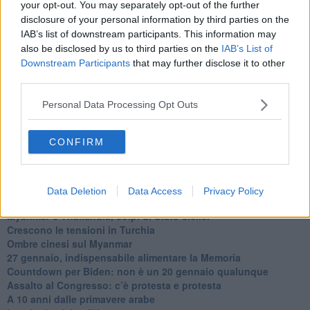
your opt-out. You may separately opt-out of the further
Usa di nuovo al centro della geopolitica internazionale
disclosure of your personal information by third parties on the
L’appuntamento di Israele con il cambiamento
IAB’s list of downstream participants. This information may
La farsa delle elezioni in Siria
also be disclosed by us to third parties on the
IAB’s List of
In Medioriente non ci sono favole, solo realtà
Biden chiama ma Netanyahu non risponde
Downstream Participants
that may further disclose it to other
Niente di nuovo in Medioriente
third parties.
La forza di Boris Johnson
Biden nuovo alleato armeno contro la Turchia
Personal Data Processing Opt Outs
Mar Mediterraneo cimitero silente
Richiami neo ottomani, la Francia guarda sospetta
CONFIRM
Israele ultima curva a destra
Israele al voto: il Re sarà morto o vivo?
Londra trema tra gossip e casse vuote
Da Kindu a Kanyamahoro
Data Deletion
Data Access
Privacy Policy
Trump è vivo, ma Biden va avanti
Myanmar e Thailandia, colpi di Stato ciclici
Crescono le tensioni in Turchia
Ombre cinesi sul Myanmar
27 gennaio, indispensabile alimentare la Memoria
Countdown per Biden: non è un 20 gennaio qualunque
Assalto al Congresso: c’è protesta e protesta
A 10 anni dalle primavere arabe