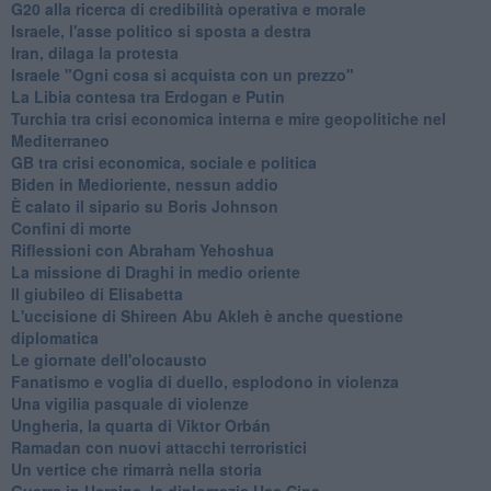
G20 alla ricerca di credibilità operativa e morale
Israele, l'asse politico si sposta a destra
Iran, dilaga la protesta
Israele "Ogni cosa si acquista con un prezzo"
La Libia contesa tra Erdogan e Putin
Turchia tra crisi economica interna e mire geopolitiche nel
Mediterraneo
GB tra crisi economica, sociale e politica
Biden in Medioriente, nessun addio
È calato il sipario su Boris Johnson
Confini di morte
Riflessioni con Abraham Yehoshua
La missione di Draghi in medio oriente
Il giubileo di Elisabetta
L'uccisione di Shireen Abu Akleh è anche questione
diplomatica
Le giornate dell'olocausto
Fanatismo e voglia di duello, esplodono in violenza
Una vigilia pasquale di violenze
Ungheria, la quarta di Viktor Orbán
Ramadan con nuovi attacchi terroristici
Un vertice che rimarrà nella storia
Guerra in Ucraina, la diplomazia Usa Cina