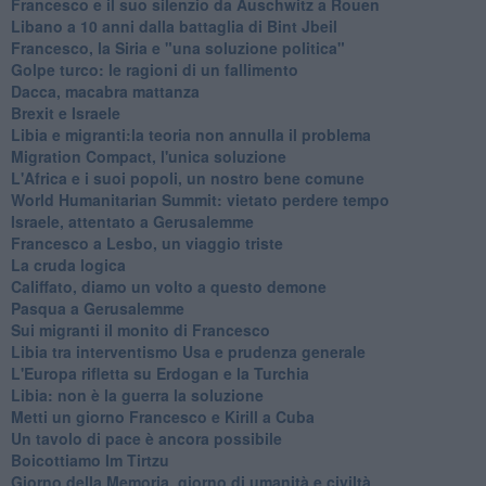
Francesco e il suo silenzio da Auschwitz a Rouen
Libano a 10 anni dalla battaglia di Bint Jbeil
Francesco, la Siria e "una soluzione politica"
Golpe turco: le ragioni di un fallimento
Dacca, macabra mattanza
Brexit e Israele
Libia e migranti:la teoria non annulla il problema
Migration Compact, l'unica soluzione
L'Africa e i suoi popoli, un nostro bene comune
World Humanitarian Summit: vietato perdere tempo
Israele, attentato a Gerusalemme
Francesco a Lesbo, un viaggio triste
La cruda logica
Califfato, diamo un volto a questo demone
Pasqua a Gerusalemme
Sui migranti il monito di Francesco
Libia tra interventismo Usa e prudenza generale
L'Europa rifletta su Erdogan e la Turchia
Libia: non è la guerra la soluzione
Metti un giorno Francesco e Kirill a Cuba
Un tavolo di pace è ancora possibile
Boicottiamo Im Tirtzu
Giorno della Memoria, giorno di umanità e civiltà